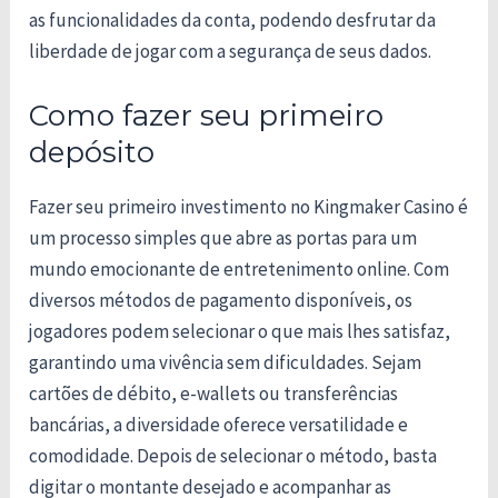
as funcionalidades da conta, podendo desfrutar da
liberdade de jogar com a segurança de seus dados.
Como fazer seu primeiro
depósito
Fazer seu primeiro investimento no Kingmaker Casino é
um processo simples que abre as portas para um
mundo emocionante de entretenimento online. Com
diversos métodos de pagamento disponíveis, os
jogadores podem selecionar o que mais lhes satisfaz,
garantindo uma vivência sem dificuldades. Sejam
cartões de débito, e-wallets ou transferências
bancárias, a diversidade oferece versatilidade e
comodidade. Depois de selecionar o método, basta
digitar o montante desejado e acompanhar as