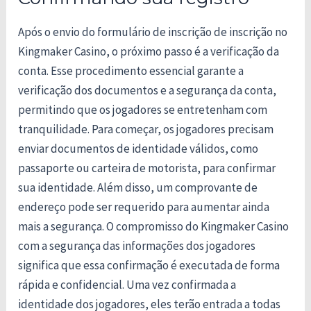
Após o envio do formulário de inscrição de inscrição no
Kingmaker Casino, o próximo passo é a verificação da
conta. Esse procedimento essencial garante a
verificação dos documentos e a segurança da conta,
permitindo que os jogadores se entretenham com
tranquilidade. Para começar, os jogadores precisam
enviar documentos de identidade válidos, como
passaporte ou carteira de motorista, para confirmar
sua identidade. Além disso, um comprovante de
endereço pode ser requerido para aumentar ainda
mais a segurança. O compromisso do Kingmaker Casino
com a segurança das informações dos jogadores
significa que essa confirmação é executada de forma
rápida e confidencial. Uma vez confirmada a
identidade dos jogadores, eles terão entrada a todas