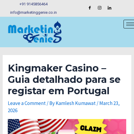
Skip
Post
+91 9145856464
to
navigation
info@marketinggenie.co.in
content
Kingmaker Casino –
Guia detalhado para se
registar em Portugal
Leave a Comment
/ By
Kamlesh Kumawat
/
March 23,
2026