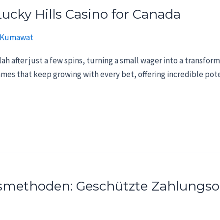
Lucky Hills Casino for Canada
 Kumawat
 after just a few spins, turning a small wager into a transforma
mes that keep growing with every bet, offering incredible potent
gsmethoden: Geschützte Zahlungs