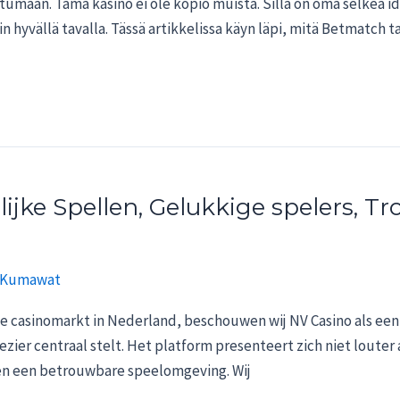
umaan. Tämä kasino ei ole kopio muista. Sillä on oma selkeä id
hyvällä tavalla. Tässä artikkelissa käyn läpi, mitä Betmatch ta
ijke Spellen, Gelukkige spelers, Tr
 Kumawat
e casinomarkt in Nederland, beschouwen wij NV Casino als een
ier centraal stelt. Het platform presenteert zich niet louter 
 en een betrouwbare speelomgeving. Wij