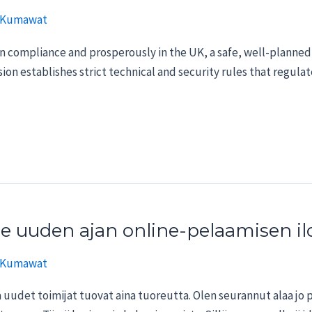
 Kumawat
 in compliance and prosperously in the UK, a safe, well-planned t
ion establishes strict technical and security rules that regula
ee uuden ajan online-pelaamisen 
 Kumawat
a uudet toimijat tuovat aina tuoreutta. Olen seurannut alaa jo