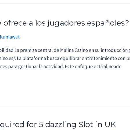
 ofrece a los jugadores españoles?
 Kumawat
bilidad La premisa central de Malina Casino en su introducción 
ino.es/. La plataforma busca equilibrar entretenimiento con p
nes para gestionar la actividad. Este enfoque está alineado
uired for 5 dazzling Slot in UK