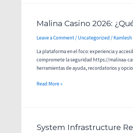
en
España?
Malina Casino 2026: ¿Qué
Malina
Casino
Leave a Comment
/
Uncategorized
/
Kamlesh
2026:
¿Qué
La plataforma en el foco: experiencia y accesi
ofrece
compromete la seguridad https://malinaa-cas
a
herramientas de ayuda, recordatorios y opcio
los
jugadores
Read More »
españoles?
System Infrastructure Req
System