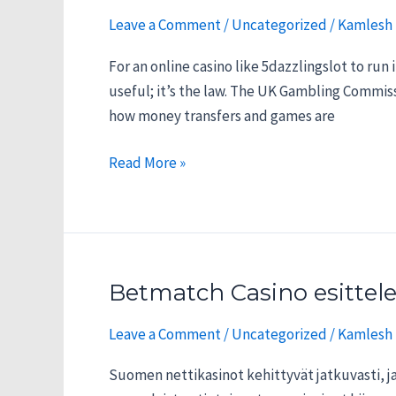
Infrastructure
Leave a Comment
/
Uncategorized
/
Kamlesh
Required
for
For an online casino like 5dazzlingslot to run
5
useful; it’s the law. The UK Gambling Commiss
dazzling
how money transfers and games are
Slot
in
Read More »
UK
Betmatch Casino esittel
Betmatch
Casino
Leave a Comment
/
Uncategorized
/
Kamlesh
esittelee
uuden
Suomen nettikasinot kehittyvät jatkuvasti, j
ajan