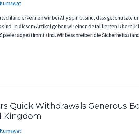
 Kumawat
tschland erkennen wir bei AllySpin Casino, dass geschützte u
sind. In diesem Artikel geben wir einen detaillierten Überbli
 Spieler abgestimmt sind. Wir beschreiben die Sicherheitsstan
ers Quick Withdrawals Generous 
ed Kingdom
 Kumawat