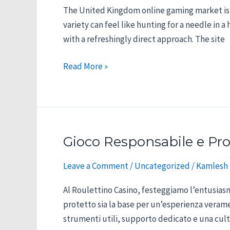
Withdrawals
The United Kingdom online gaming market is 
Generous
variety can feel like hunting for a needle in
Bonuses
with a refreshingly direct approach. The site
and
Nonstop
Read More »
Excitement
in
the
United
Kingdom
Gioco Responsabile e Prot
Gioco
Responsabile
Leave a Comment
/
Uncategorized
/
Kamlesh
e
Protezione
Al Roulettino Casino, festeggiamo l’entusiasm
dei
protetto sia la base per un’esperienza vera
Giocatori
strumenti utili, supporto dedicato e una cult
al