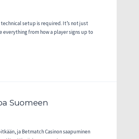
echnical setup is required. It’s not just
te everything from how a player signs up to
iloa Suomeen
 pitkään, ja Betmatch Casinon saapuminen