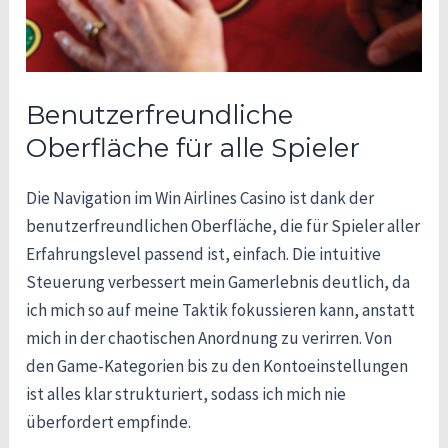
Benutzerfreundliche
Oberfläche für alle Spieler
Die Navigation im Win Airlines Casino ist dank der
benutzerfreundlichen Oberfläche, die für Spieler aller
Erfahrungslevel passend ist, einfach. Die intuitive
Steuerung verbessert mein Gamerlebnis deutlich, da
ich mich so auf meine Taktik fokussieren kann, anstatt
mich in der chaotischen Anordnung zu verirren. Von
den Game-Kategorien bis zu den Kontoeinstellungen
ist alles klar strukturiert, sodass ich mich nie
überfordert empfinde.