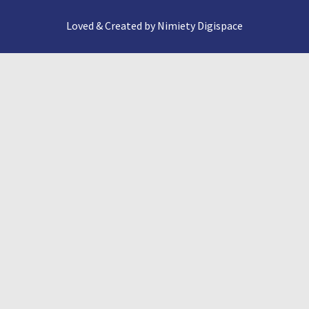
Loved & Created by Nimiety Digispace