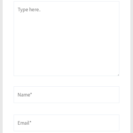
Type
here..
Name*
Email*