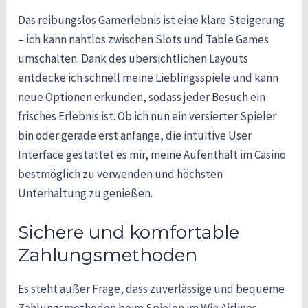
Das reibungslos Gamerlebnis ist eine klare Steigerung
– ich kann nahtlos zwischen Slots und Table Games
umschalten. Dank des übersichtlichen Layouts
entdecke ich schnell meine Lieblingsspiele und kann
neue Optionen erkunden, sodass jeder Besuch ein
frisches Erlebnis ist. Ob ich nun ein versierter Spieler
bin oder gerade erst anfange, die intuitive User
Interface gestattet es mir, meine Aufenthalt im Casino
bestmöglich zu verwenden und höchsten
Unterhaltung zu genießen.
Sichere und komfortable
Zahlungsmethoden
Es steht außer Frage, dass zuverlässige und bequeme