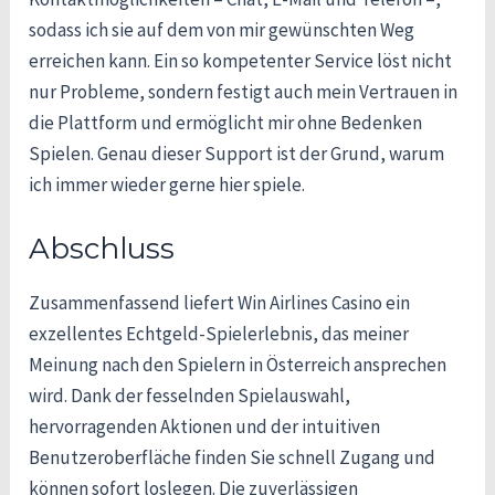
sodass ich sie auf dem von mir gewünschten Weg
erreichen kann. Ein so kompetenter Service löst nicht
nur Probleme, sondern festigt auch mein Vertrauen in
die Plattform und ermöglicht mir ohne Bedenken
Spielen. Genau dieser Support ist der Grund, warum
ich immer wieder gerne hier spiele.
Abschluss
Zusammenfassend liefert Win Airlines Casino ein
exzellentes Echtgeld-Spielerlebnis, das meiner
Meinung nach den Spielern in Österreich ansprechen
wird. Dank der fesselnden Spielauswahl,
hervorragenden Aktionen und der intuitiven
Benutzeroberfläche finden Sie schnell Zugang und
können sofort loslegen. Die zuverlässigen