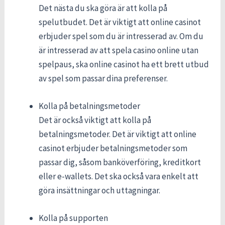
Det nästa du ska göra är att kolla på
spelutbudet. Det är viktigt att online casinot
erbjuder spel som du är intresserad av. Om du
är intresserad av att spela casino online utan
spelpaus, ska online casinot ha ett brett utbud
av spel som passar dina preferenser.
Kolla på betalningsmetoder
Det är också viktigt att kolla på
betalningsmetoder. Det är viktigt att online
casinot erbjuder betalningsmetoder som
passar dig, såsom banköverföring, kreditkort
eller e-wallets. Det ska också vara enkelt att
göra insättningar och uttagningar.
Kolla på supporten