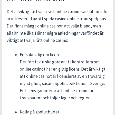
Det är viktigt att välja rätt online casino, särskilt om du
är intresserad av att spela casino online utan spelpaus.
Det finns många online casinon att välja bland, men
alla är inte lika. Här är några anledningar varför det är
viktigt att välja rätt online casino:
Försäkra dig om licens
Det första du ska göra är att kontrollera om
online casinot har en giltig licens. Det är viktigt
att online casinot är licensierat av en trovärdig
myndighet, såsom Spelinspektionen i Sverige.
En licens garanterar att online casinot är
transparent och följer lagar och regler.
Kolla på spelutbudet