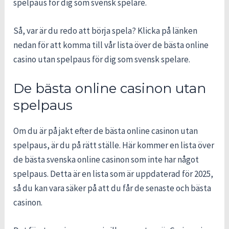
spelpaus för dig som svensk spelare.
Så, var är du redo att börja spela? Klicka på länken
nedan för att komma till vår lista över de bästa online
casino utan spelpaus för dig som svensk spelare.
De bästa online casinon utan
spelpaus
Om du är på jakt efter de bästa online casinon utan
spelpaus, är du på rätt ställe. Här kommer en lista över
de bästa svenska online casinon som inte har något
spelpaus. Detta är en lista som är uppdaterad för 2025,
så du kan vara säker på att du får de senaste och bästa
casinon.