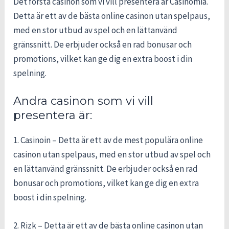
Det första casinon som vi vill presentera är Casinomia.
Detta är ett av de bästa online casinon utan spelpaus,
med en stor utbud av spel och en lättanvänd
gränssnitt. De erbjuder också en rad bonusar och
promotions, vilket kan ge dig en extra boost i din
spelning.
Andra casinon som vi vill
presentera är:
1. Casinoin – Detta är ett av de mest populära online
casinon utan spelpaus, med en stor utbud av spel och
en lättanvänd gränssnitt. De erbjuder också en rad
bonusar och promotions, vilket kan ge dig en extra
boost i din spelning.
2. Rizk – Detta är ett av de bästa online casinon utan