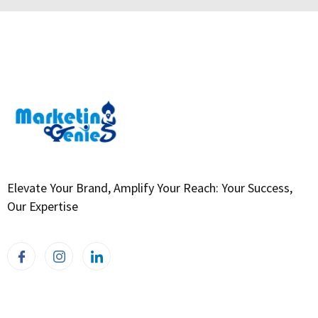
Elevate Your Brand, Amplify Your Reach: Your Success,
Our Expertise