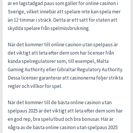
är en lagstadgad paus som gäller för online casinon i
Sverige, vilket innebär att spelare inte kan spela mer
än 12 timmar i sträck. Detta är ett sätt för staten att
skydda spelare från spelmissbrukning.
När det kommer till online casinon utan spelpaus är
det viktigt att leta efter dem som har licenser från
kända spelregulatorer som, till exempel, Malta
Gaming Authority eller Gibraltar Regulatory Authority.
Dessa licenser garanterar att casinonerna följer strikta
regler och villkor för spel.
När det kommer till de bästa online casinon utan
spelpaus 2025 är det viktigt att leta efter dem som har
en god rep, bra spelutbud och bra bonusar. Här är
några av de bästa online casinon utan spelpaus 2025: