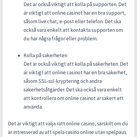
Det är också viktigt att kolla på supporten. Det
är viktigt att online casinot har en bra support,
såsom live chat, e-post eller telefon. Det ska
också vara enkelt att kontakta supporten om
du har några frågor eller problem.
Kolla på säkerheten
Det är också viktigt att kolla på säkerheten. Det
är viktigt att online casinot har en bra säkerhet,
såsom SSL-ssl-kryptering och andra
säkerhetsåtgärder. Det ska också vara enkelt
att kontrollera om online casinot är säkert att
använda.
Det är viktigt att välja rätt online casino, särskilt om du
är intresserad av att spela casino online utan spelpaus.