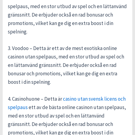
spelpaus, med en stor utbud av spel och en lättanvänd
gränssnitt. De erbjuder också en rad bonusar och
promotions, vilket kan ge dig en extra boost i din
spelning.
3. Voodoo – Detta är ett av de mest exotiska online
casinon utan spelpaus, med en stor utbud av spel och
en lättanvänd gränssnitt. De erbjuder också en rad
bonusar och promotions, vilket kan ge dig en extra
boost i din spelning.
4. Casinohuone – Detta är
casino utan svensk licens och
spelpaus
ett av de bästa online casinon utan spelpaus,
med en stor utbud av spel och en lättanvänd
gränssnitt. De erbjuder också en rad bonusar och
promotions, vilket kan ge dig en extra boost i din