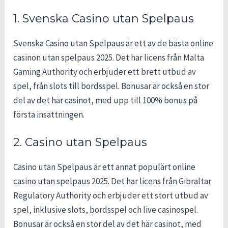
1. Svenska Casino utan Spelpaus
Svenska Casino utan Spelpaus är ett av de bästa online
casinon utan spelpaus 2025. Det har licens från Malta
Gaming Authority och erbjuder ett brett utbud av
spel, från slots till bordsspel. Bonusar är också en stor
del av det här casinot, med upp till 100% bonus på
första insättningen.
2. Casino utan Spelpaus
Casino utan Spelpaus är ett annat populärt online
casino utan spelpaus 2025. Det har licens från Gibraltar
Regulatory Authority och erbjuder ett stort utbud av
spel, inklusive slots, bordsspel och live casinospel.
Bonusar är också en stor del av det här casinot, med