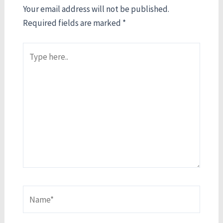
Your email address will not be published.
Required fields are marked
*
Type
here..
Name*