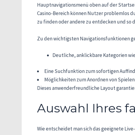
Hauptnavigationsmenü oben auf der Startseit
Casino-Bereich können Nutzer problemlos durc
zu finden oder andere zu entdecken und so da
Zu den wichtigsten Navigationsfunktionen g
Deutliche, anklickbare Kategorien wi
Eine Suchfunktion zum sofortigen Auffind
Möglichkeiten zum Anordnen von Spielen 
Dieses anwenderfreundliche Layout garantiert
Auswahl Ihres fa
Wie entscheidet man sich das geeignete Live-C