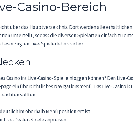
ve-Casino-Bereich
cht über das Hauptverzeichnis. Dort werden alle erhältlichen 
orien unterteilt, sodass die diversen Spielarten einfach zu en
 bevorzugten Live-Spielerlebnis sicher.
tdecken
ines Casino ins Live-Casino-Spiel einloggen können? Den Live-Ca
ge ein übersichtliches Navigationsmenü. Das Live-Casino ist
 beachten sollten:
 deutlich im oberhalb Menü positioniert ist.
r Live-Dealer-Spiele anpreisen.