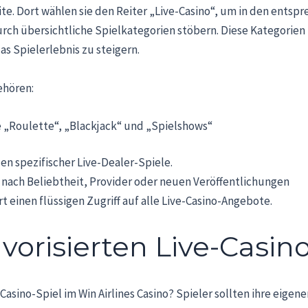
e. Dort wählen sie den Reiter „Live-Casino“, um in den entspr
h übersichtliche Spielkategorien stöbern. Diese Kategorien h
s Spielerlebnis zu steigern.
ehören:
e „Roulette“, „Blackjack“ und „Spielshows“
en spezifischer Live-Dealer-Spiele.
nach Beliebtheit, Provider oder neuen Veröffentlichungen
 einen flüssigen Zugriff auf alle Live-Casino-Angebote.
vorisierten Live-Casino
asino-Spiel im Win Airlines Casino? Spieler sollten ihre eigen