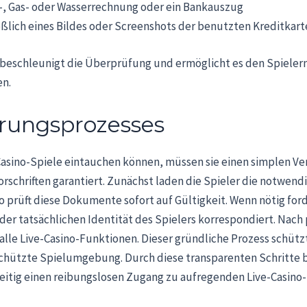
m-, Gas- oder Wasserrechnung oder ein Bankauszug
lich eines Bildes oder Screenshots der benutzten Kreditkart
beschleunigt die Überprüfung und ermöglicht es den Spielern
en.
ierungsprozesses
-Casino-Spiele eintauchen können, müssen sie einen simplen Ve
Vorschriften garantiert. Zunächst laden die Spieler die notwe
ino prüft diese Dokumente sofort auf Gültigkeit. Wenn nötig fo
der tatsächlichen Identität des Spielers korrespondiert. Nach p
 alle Live-Casino-Funktionen. Dieser gründliche Prozess schüt
schützte Spielumgebung. Durch diese transparenten Schritte b
eitig einen reibungslosen Zugang zu aufregenden Live-Casino-