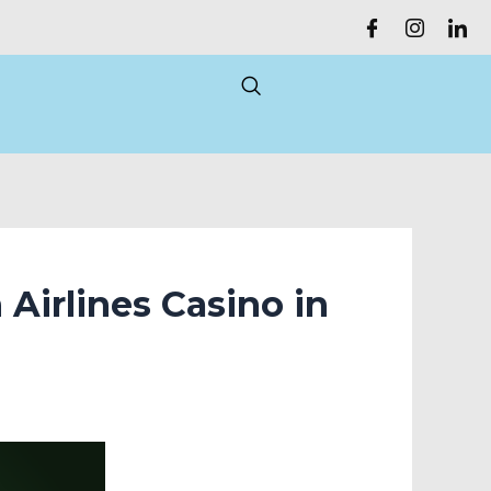
 Airlines Casino in