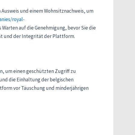
hen Ausweis und einem Wohnsitznachweis, um
nies/royal-
 Warten auf die Genehmigung, bevor Sie die
t und der Integrität der Plattform.
ren, um einen geschützten Zugriff zu
und die Einhaltung der belgischen
ttform vor Täuschung und minderjährigen