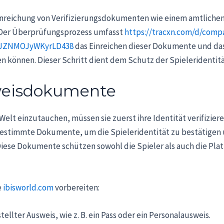
e Einreichung von Verifizierungsdokumenten wie einem amtlic
. Der Überprüfungsprozess umfasst
https://tracxn.com/d/compa
1JZNMOJyWKyrLD438
das Einreichen dieser Dokumente und das
n können. Dieser Schritt dient dem Schutz der Spieleridentitä
weisdokumente
o-Welt einzutauchen, müssen sie zuerst ihre Identität verifizie
t bestimmte Dokumente, um die Spieleridentität zu bestätigen 
iese Dokumente schützen sowohl die Spieler als auch die Pla
e
ibisworld.com
vorbereiten:
ellter Ausweis, wie z. B. ein Pass oder ein Personalausweis.