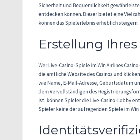
Sicherheit und Bequemlichkeit gewährleistet. 
entdecken können. Dieser bietet eine Vielzah
können das Spielerlebnis erheblich steigern.
Erstellung Ihres
Wer Live-Casino-Spiele im Win Airlines Casin
die amtliche Website des Casinos und klicken
wie Name, E-Mail-Adresse, Geburtsdatum und 
dem Vervollständigen des Registrierungsform
ist, können Spieler die Live-Casino-Lobby e
Spieler keine der aufregenden Spiele im Win A
Identitätsverifiz