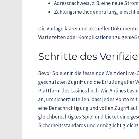
Adressnachweis, z. B. eine neue Stro
Zahlungsmethodenprüfung, einschließ
Die Vorlage klarer und aktueller Dokumente 
Wartezeiten oder Komplikationen zu genieß
Schritte des Verifiz
Bevor Spieler in die fesselnde Welt der Live
geschützten Zugriff und die Erfüllung aller 
Plattform des Casinos hoch. Win Airlines Cas
an, um sicherzustellen, dass jedes Konto mit 
eine Benachrichtigung und vollen Zugriff auf
gleichberechtigtes Spiel und bietet eine ge
Sicherheitsstandards und ermöglicht gleichz