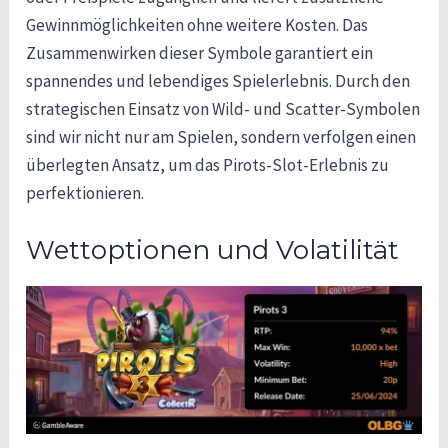
Gewinnmöglichkeiten ohne weitere Kosten. Das
Zusammenwirken dieser Symbole garantiert ein
spannendes und lebendiges Spielerlebnis. Durch den
strategischen Einsatz von Wild- und Scatter-Symbolen
sind wir nicht nur am Spielen, sondern verfolgen einen
überlegten Ansatz, um das Pirots-Slot-Erlebnis zu
perfektionieren.
Wettoptionen und Volatilität