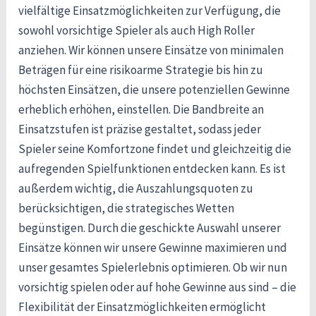
vielfältige Einsatzmöglichkeiten zur Verfügung, die
sowohl vorsichtige Spieler als auch High Roller
anziehen. Wir können unsere Einsätze von minimalen
Beträgen für eine risikoarme Strategie bis hin zu
höchsten Einsätzen, die unsere potenziellen Gewinne
erheblich erhöhen, einstellen. Die Bandbreite an
Einsatzstufen ist präzise gestaltet, sodass jeder
Spieler seine Komfortzone findet und gleichzeitig die
aufregenden Spielfunktionen entdecken kann. Es ist
außerdem wichtig, die Auszahlungsquoten zu
berücksichtigen, die strategisches Wetten
begünstigen. Durch die geschickte Auswahl unserer
Einsätze können wir unsere Gewinne maximieren und
unser gesamtes Spielerlebnis optimieren. Ob wir nun
vorsichtig spielen oder auf hohe Gewinne aus sind – die
Flexibilität der Einsatzmöglichkeiten ermöglicht