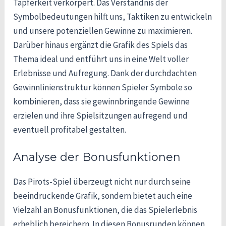
Tapferkeit verkörpert. Das Verständnis der
Symbolbedeutungen hilft uns, Taktiken zu entwickeln
und unsere potenziellen Gewinne zu maximieren.
Darüber hinaus ergänzt die Grafik des Spiels das
Thema ideal und entführt uns in eine Welt voller
Erlebnisse und Aufregung. Dank der durchdachten
Gewinnlinienstruktur können Spieler Symbole so
kombinieren, dass sie gewinnbringende Gewinne
erzielen und ihre Spielsitzungen aufregend und
eventuell profitabel gestalten.
Analyse der Bonusfunktionen
Das Pirots-Spiel überzeugt nicht nur durch seine
beeindruckende Grafik, sondern bietet auch eine
Vielzahl an Bonusfunktionen, die das Spielerlebnis
erheblich bereichern. In diesen Bonusrunden können