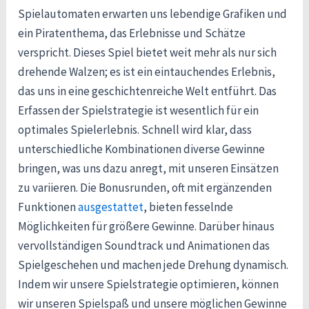
Spielautomaten erwarten uns lebendige Grafiken und
ein Piratenthema, das Erlebnisse und Schätze
verspricht. Dieses Spiel bietet weit mehr als nur sich
drehende Walzen; es ist ein eintauchendes Erlebnis,
das uns in eine geschichtenreiche Welt entführt. Das
Erfassen der Spielstrategie ist wesentlich für ein
optimales Spielerlebnis. Schnell wird klar, dass
unterschiedliche Kombinationen diverse Gewinne
bringen, was uns dazu anregt, mit unseren Einsätzen
zu variieren. Die Bonusrunden, oft mit ergänzenden
Funktionen
ausgestattet
, bieten fesselnde
Möglichkeiten für größere Gewinne. Darüber hinaus
vervollständigen Soundtrack und Animationen das
Spielgeschehen und machen jede Drehung dynamisch.
Indem wir unsere Spielstrategie optimieren, können
wir unseren Spielspaß und unsere möglichen Gewinne