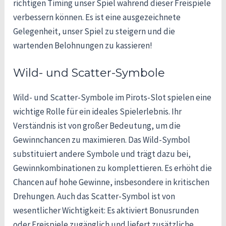
richtigen Timing unser Spiel während dieser Freispiele
verbessern können. Es ist eine ausgezeichnete
Gelegenheit, unser Spiel zu steigern und die
wartenden Belohnungen zu kassieren!
Wild- und Scatter-Symbole
Wild- und Scatter-Symbole im Pirots-Slot spielen eine
wichtige Rolle für ein ideales Spielerlebnis. Ihr
Verständnis ist von großer Bedeutung, um die
Gewinnchancen zu maximieren. Das Wild-Symbol
substituiert andere Symbole und trägt dazu bei,
Gewinnkombinationen zu komplettieren. Es erhöht die
Chancen auf hohe Gewinne, insbesondere in kritischen
Drehungen. Auch das Scatter-Symbol ist von
wesentlicher Wichtigkeit: Es aktiviert Bonusrunden
oder Freispiele zugänglich und liefert zusätzliche