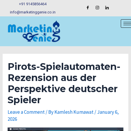
Skip
Post
+91 9145856464
to
navigation
info@marketinggenie.co.in
content
Pirots-Spielautomaten-
Rezension aus der
Perspektive deutscher
Spieler
Leave a Comment
/ By
Kamlesh Kumawat
/
January 6,
2026