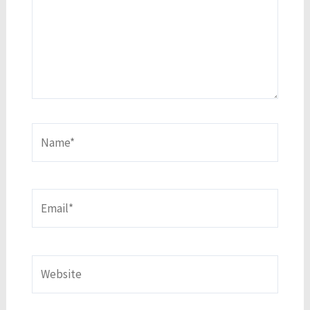
Name*
Email*
Website