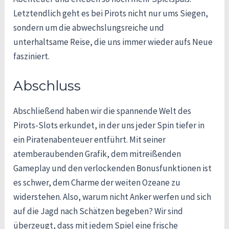
Letztendlich geht es bei Pirots nicht nur ums Siegen,
sondern um die abwechslungsreiche und
unterhaltsame Reise, die uns immer wieder aufs Neue
fasziniert.
Abschluss
Abschließend haben wir die spannende Welt des
Pirots-Slots erkundet, in der uns jeder Spin tiefer in
ein Piratenabenteuer entführt. Mit seiner
atemberaubenden Grafik, dem mitreißenden
Gameplay und den verlockenden Bonusfunktionen ist
es schwer, dem Charme der weiten Ozeane zu
widerstehen. Also, warum nicht Anker werfen und sich
auf die Jagd nach Schätzen begeben? Wir sind
überzeugt, dass mit jedem Spiel eine frische