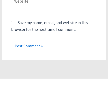
Save my name, email, and website in this
browser for the next time I comment.