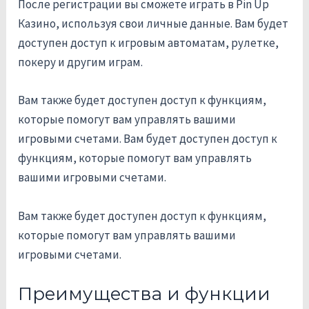
После регистрации вы сможете играть в Pin Up
Казино, используя свои личные данные. Вам будет
доступен доступ к игровым автоматам, рулетке,
покеру и другим играм.
Вам также будет доступен доступ к функциям,
которые помогут вам управлять вашими
игровыми счетами. Вам будет доступен доступ к
функциям, которые помогут вам управлять
вашими игровыми счетами.
Вам также будет доступен доступ к функциям,
которые помогут вам управлять вашими
игровыми счетами.
Преимущества и функции