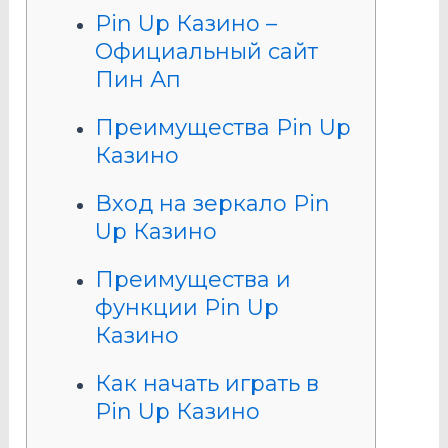
Pin Up Казино –
Официальный сайт
Пин Ап
Преимущества Pin Up
Казино
Вход на зеркало Pin
Up Казино
Преимущества и
функции Pin Up
Казино
Как начать играть в
Pin Up Казино