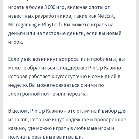
играть в более 3 000 игр, включая слоты от
известных разработчиков, такие как NetEnt,
Microgaming и Playtech. Вы можете играть на
деньги или на тестовые деньги, если вы новый
игрок.
Если у вас возникнут вопросы или проблемы, вы
можете обратиться к поддержке Pin Up Казино,
которая работает круглосуточно и семь дней в
неделю. Вы можете связаться с ними по
электронной почте или через чат.
В целом, Pin Up Казино – это отличный выбор для
игроков, которые ищут надежное и проверенное
казино, где можно играть в любимые игры и
получать реальные выигрыши.