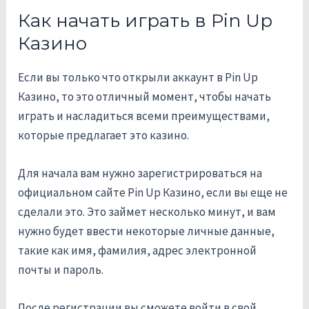
Как начать играть в Pin Up
Казино
Если вы только что открыли аккаунт в Pin Up
Казино, то это отличный момент, чтобы начать
играть и насладиться всеми преимуществами,
которые предлагает это казино.
Для начала вам нужно зарегистрироваться на
официальном сайте Pin Up Казино, если вы еще не
сделали это. Это займет несколько минут, и вам
нужно будет ввести некоторые личные данные,
такие как имя, фамилия, адрес электронной
почты и пароль.
После регистрации вы сможете войти в свой