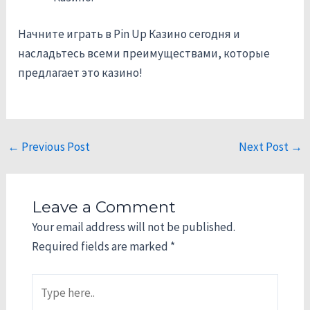
Начните играть в Pin Up Казино сегодня и
насладьтесь всеми преимуществами, которые
предлагает это казино!
←
Previous Post
Next Post
→
Leave a Comment
Your email address will not be published.
Required fields are marked
*
Type
here..