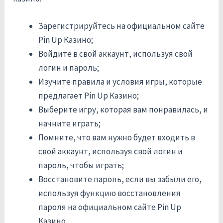
Зарегистрируйтесь на официальном сайте
Pin Up Казино;
Войдите в свой аккаунт, используя свой
логин и пароль;
Изучите правила и условия игры, которые
предлагает Pin Up Казино;
Выберите игру, которая вам понравилась, и
начните играть;
Помните, что вам нужно будет входить в
свой аккаунт, используя свой логин и
пароль, чтобы играть;
Восстановите пароль, если вы забыли его,
используя функцию восстановления
пароля на официальном сайте Pin Up
Казино.