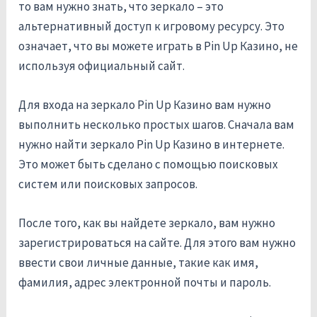
то вам нужно знать, что зеркало – это
альтернативный доступ к игровому ресурсу. Это
означает, что вы можете играть в Pin Up Казино, не
используя официальный сайт.
Для входа на зеркало Pin Up Казино вам нужно
выполнить несколько простых шагов. Сначала вам
нужно найти зеркало Pin Up Казино в интернете.
Это может быть сделано с помощью поисковых
систем или поисковых запросов.
После того, как вы найдете зеркало, вам нужно
зарегистрироваться на сайте. Для этого вам нужно
ввести свои личные данные, такие как имя,
фамилия, адрес электронной почты и пароль.