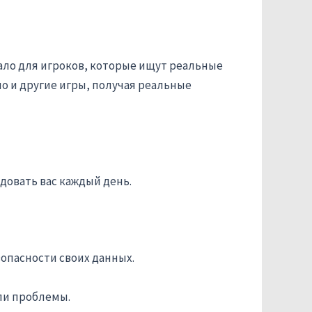
кало для игроков, которые ищут реальные
но и другие игры, получая реальные
довать вас каждый день.
зопасности своих данных.
или проблемы.