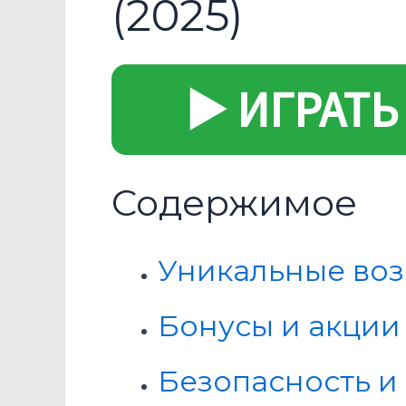
(2025)
▶️ ИГРАТЬ
Содержимое
Уникальные воз
Бонусы и акции
Безопасность и