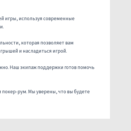
ей игры, используя современные
и.
льности, которая позволяет вам
игрышей и насладиться игрой.
ужно. Наш экипаж поддержки готов помочь
и покер-рум. Мы уверены, что вы будете