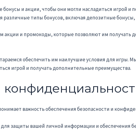
 бонусы и акции, чтобы они могли насладиться игрой и
 различные типы бонусов, включая депозитные бонусы, 
ам акции и промокоды, которые позволяют им получать
тараемся обеспечить им наилучшие условия для игры. М
иться игрой и получать дополнительные преимущества.
и конфиденциальност
 понимает важность обеспечения безопасности и конфиде
для защиты вашей личной информации и обеспечения без