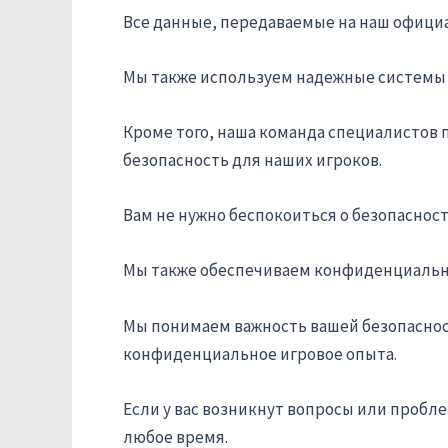
Все данные, передаваемые на наш официал
Мы также используем надежные системы 
Кроме того, наша команда специалистов
безопасность для наших игроков.
Вам не нужно беспокоиться о безопаснос
Мы также обеспечиваем конфиденциально
Мы понимаем важность вашей безопасност
конфиденциальное игровое опыта.
Если у вас возникнут вопросы или пробл
любое время.