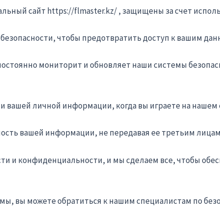
ьный сайт https://flmaster.kz/ , защищены за счет испо
безопасности, чтобы предотвратить доступ к вашим дан
 постоянно мониторит и обновляет наши системы безопа
ти вашей личной информации, когда вы играете на нашем 
сть вашей информации, не передавая ее третьим лицам
и и конфиденциальности, и мы сделаем все, чтобы обес
емы, вы можете обратиться к нашим специалистам по без