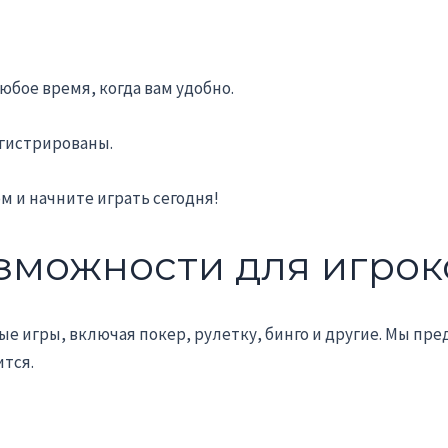
юбое время, когда вам удобно.
егистрированы.
м и начните играть сегодня!
зможности для игрок
ые игры, включая покер, рулетку, бинго и другие. Мы пр
ится.