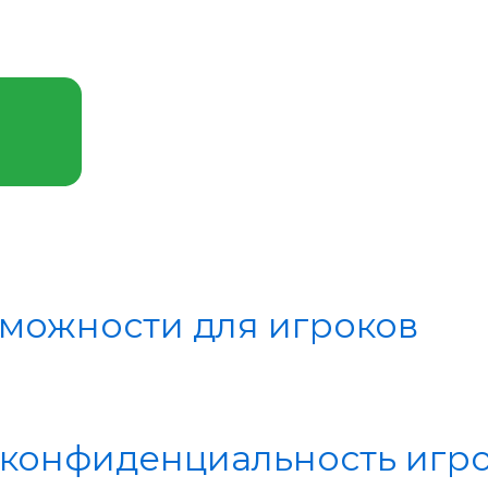
можности для игроков
 конфиденциальность игр