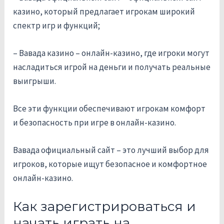
казино, который предлагает игрокам широкий
спектр игр и функций;
– Вавада казино – онлайн-казино, где игроки могут
насладиться игрой на деньги и получать реальные
выигрыши.
Все эти функции обеспечивают игрокам комфорт
и безопасность при игре в онлайн-казино.
Вавада официальный сайт – это лучший выбор для
игроков, которые ищут безопасное и комфортное
онлайн-казино.
Как зарегистрироваться и
начать играть на