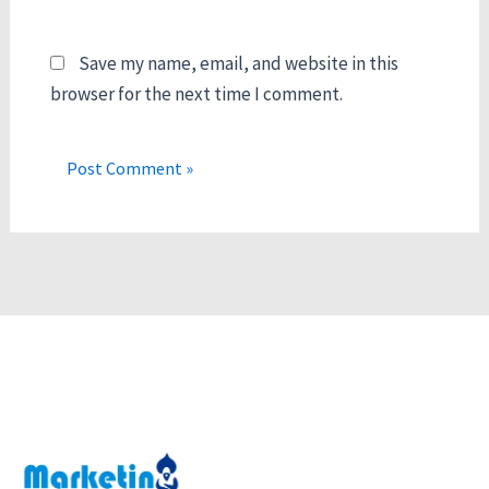
Save my name, email, and website in this
browser for the next time I comment.