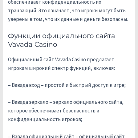
обеспечивает конфиденциальность их
транзакций. Это означает, что игроки могут быть
уверены в том, что их данные и деньги безопасны.
Функции официального сайта
Vavada Casino
Официальный сайт Vavada Casino предлагает
игрокам широкий спектр функций, включая:
– Вавада вход – простой и быстрый доступ к игре;
– Вавада зеркало – зеркало официального сайта,
которое обеспечивает безопасность и
конфиденциальность игроков;
– Вавада официальный сайт – официальный сайт