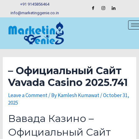
Skip
Post
+91 9145856464
to
navigation
info@marketinggenie.co.in
content
– Официальный Сайт
Vavada Casino 2025.741
Leave a Comment
/ By
Kamlesh Kumawat
/
October 31,
2025
Вавада Казино –
Официальный Сайт