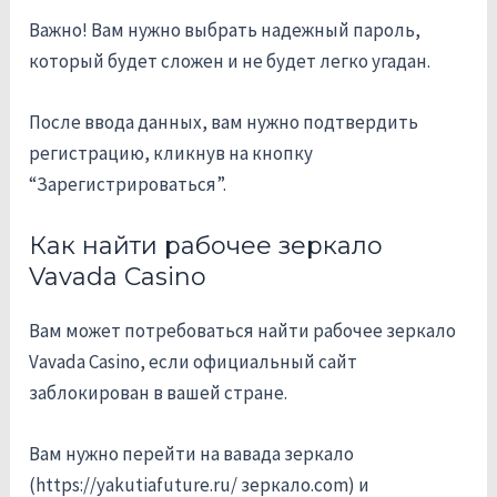
Важно! Вам нужно выбрать надежный пароль,
который будет сложен и не будет легко угадан.
После ввода данных, вам нужно подтвердить
регистрацию, кликнув на кнопку
“Зарегистрироваться”.
Как найти рабочее зеркало
Vavada Casino
Вам может потребоваться найти рабочее зеркало
Vavada Casino, если официальный сайт
заблокирован в вашей стране.
Вам нужно перейти на вавада зеркало
(https://yakutiafuture.ru/ зеркало.com) и