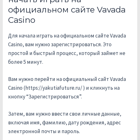
официальном сайте Vavada
Casino
Для начала играть на официальном сайте Vavada
Casino, вам нужно зарегистрироваться. Это
простой и быстрый процесс, который займет не
более 5 минут.
Вам нужно перейти на официальный сайт Vavada
Casino (https://yakutiafuture.ru/ ) и кликнуть на
кнопку “Зарегистрироваться”.
Затем, вам нужно ввести свои личные данные,
включая имя, фамилию, дату рождения, адрес
электронной почты и пароль.