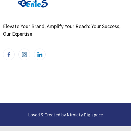
Elevate Your Brand, Amplify Your Reach: Your Success,
Our Expertise
Loved & Created by Nimiety Digispace