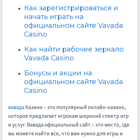
Как зарегистрироваться и
начать играть на
официальном сайте Vavada
Casino
Как найти рабочее зеркало
Vavada Casino
Бонусы и акции на
официальном сайте Vavada
Casino
вавада
Казино – это популярный онлайн-казино,
которое предлагает игрокам широкий спектр игр
и услуг. Вавада официальный сайт – это место, где
вы можете найти все, что вам нужно для игры и