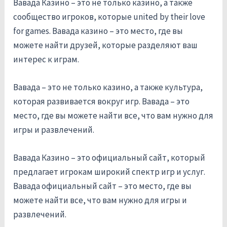
Вавада Казино – это не только казино, а также
сообщество игроков, которые united by their love
for games. Вавада казино – это место, где вы
можете найти друзей, которые разделяют ваш
интерес к играм.
Вавада – это не только казино, а также культура,
которая развивается вокруг игр. Вавада – это
место, где вы можете найти все, что вам нужно для
игры и развлечений.
Вавада Казино – это официальный сайт, который
предлагает игрокам широкий спектр игр и услуг.
Вавада официальный сайт – это место, где вы
можете найти все, что вам нужно для игры и
развлечений.