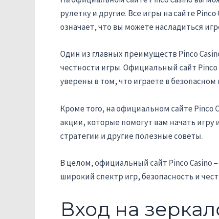
рулетку и другие. Все игры на сайте Pin
означает, что вы можете насладиться игр
Один из главных преимуществ Pinco Casino
честности игры. Официальный сайт Pinco
уверены в том, что играете в безопасном 
Кроме того, на официальном сайте Pinco
акции, которые помогут вам начать игру 
стратегии и другие полезные советы.
В целом, официальный сайт Pinco Casino 
широкий спектр игр, безопасность и чест
Вход на зеркал