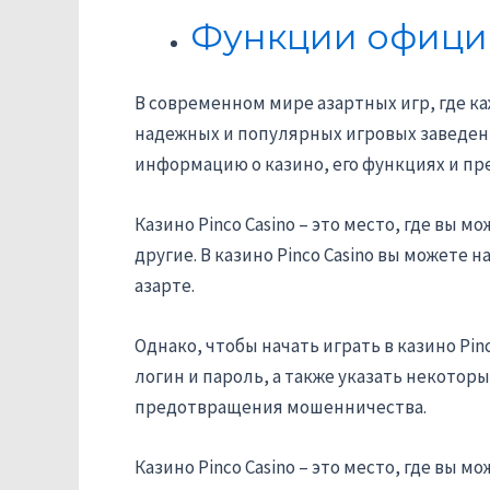
Функции официал
В современном мире азартных игр, где ка
надежных и популярных игровых заведений
информацию о казино, его функциях и пр
Казино Pinco Casino – это место, где вы 
другие. В казино Pinco Casino вы можете
азарте.
Однако, чтобы начать играть в казино Pi
логин и пароль, а также указать некото
предотвращения мошенничества.
Казино Pinco Casino – это место, где вы 