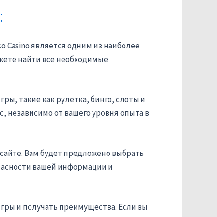
:
o Casino является одним из наиболее
ожете найти все необходимые
гры, такие как рулетка, бинго, слоты и
с, независимо от вашего уровня опыта в
м сайте. Вам будет предложено выбрать
опасности вашей информации и
 игры и получать преимущества. Если вы