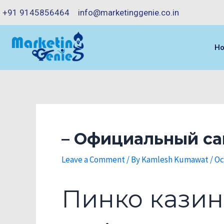
Skip
Post
+91 9145856464
info@marketinggenie.co.in
to
navigation
content
H
– Официальный сай
Leave a Comment
/ By
Kamlesh Kumawat
/
Oc
Пинко казин