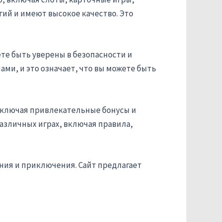
огий и имеют высокое качество. Это
ете быть уверены в безопасности и
ми, и это означает, что вы можете быть
 включая привлекательные бонусы и
различных играх, включая правила,
ения и приключения. Сайт предлагает