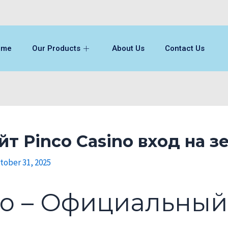
ome
Our Products
About Us
Contact Us
т Pinco Casino вход на з
tober 31, 2025
о – Официальный 