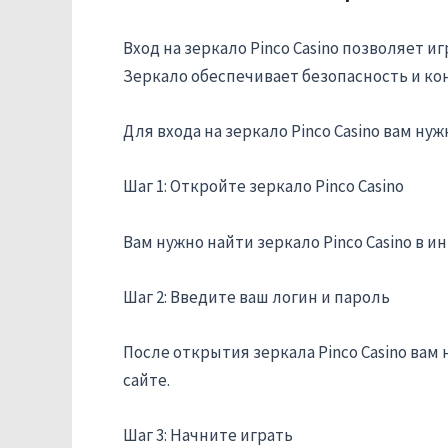
Вход на зеркало Pinco Casino позволяет 
Зеркало обеспечивает безопасность и к
Для входа на зеркало Pinco Casino вам н
Шаг 1: Откройте зеркало Pinco Casino
Вам нужно найти зеркало Pinco Casino в 
Шаг 2: Введите ваш логин и пароль
После открытия зеркала Pinco Casino ва
сайте.
Шаг 3: Начните играть