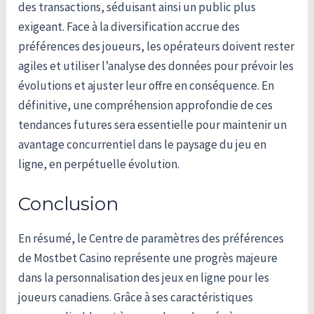
des transactions, séduisant ainsi un public plus
exigeant. Face à la diversification accrue des
préférences des joueurs, les opérateurs doivent rester
agiles et utiliser l’analyse des données pour prévoir les
évolutions et ajuster leur offre en conséquence. En
définitive, une compréhension approfondie de ces
tendances futures sera essentielle pour maintenir un
avantage concurrentiel dans le paysage du jeu en
ligne, en perpétuelle évolution.
Conclusion
En résumé, le Centre de paramètres des préférences
de Mostbet Casino représente une progrès majeure
dans la personnalisation des jeux en ligne pour les
joueurs canadiens. Grâce à ses caractéristiques