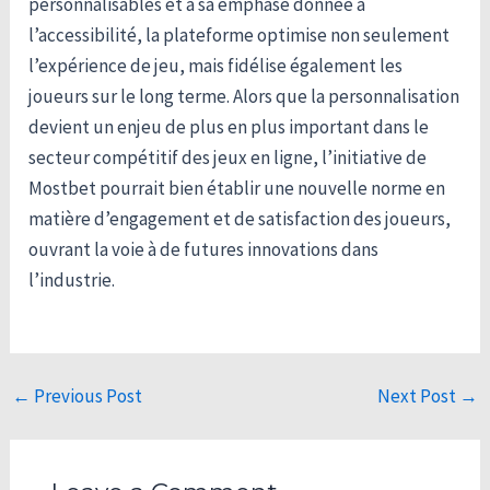
personnalisables et à sa emphase donnée à
l’accessibilité, la plateforme optimise non seulement
l’expérience de jeu, mais fidélise également les
joueurs sur le long terme. Alors que la personnalisation
devient un enjeu de plus en plus important dans le
secteur compétitif des jeux en ligne, l’initiative de
Mostbet pourrait bien établir une nouvelle norme en
matière d’engagement et de satisfaction des joueurs,
ouvrant la voie à de futures innovations dans
l’industrie.
←
Previous Post
Next Post
→