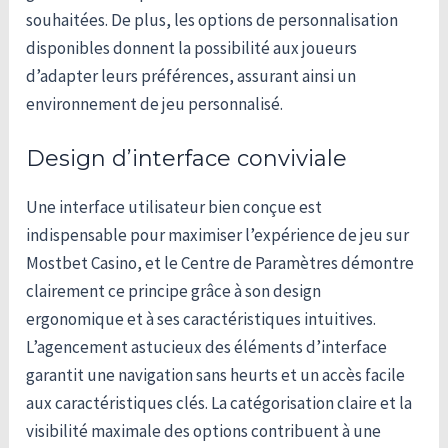
souhaitées. De plus, les options de personnalisation
disponibles donnent la possibilité aux joueurs
d’adapter leurs préférences, assurant ainsi un
environnement de jeu personnalisé.
Design d’interface conviviale
Une interface utilisateur bien conçue est
indispensable pour maximiser l’expérience de jeu sur
Mostbet Casino, et le Centre de Paramètres démontre
clairement ce principe grâce à son design
ergonomique et à ses caractéristiques intuitives.
L’agencement astucieux des éléments d’interface
garantit une navigation sans heurts et un accès facile
aux caractéristiques clés. La catégorisation claire et la
visibilité maximale des options contribuent à une