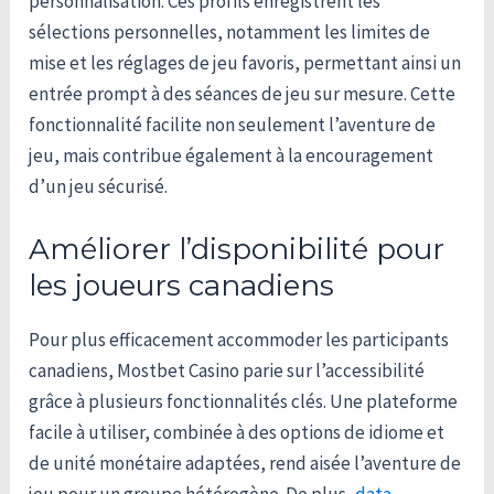
personnalisation. Ces profils enregistrent les
sélections personnelles, notamment les limites de
mise et les réglages de jeu favoris, permettant ainsi un
entrée prompt à des séances de jeu sur mesure. Cette
fonctionnalité facilite non seulement l’aventure de
jeu, mais contribue également à la encouragement
d’un jeu sécurisé.
Améliorer l’disponibilité pour
les joueurs canadiens
Pour plus efficacement accommoder les participants
canadiens, Mostbet Casino parie sur l’accessibilité
grâce à plusieurs fonctionnalités clés. Une plateforme
facile à utiliser, combinée à des options de idiome et
de unité monétaire adaptées, rend aisée l’aventure de