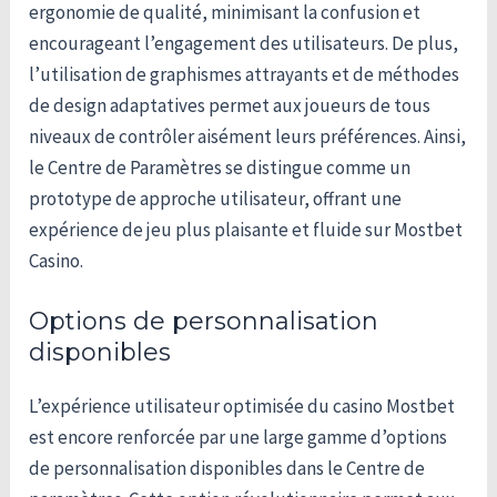
ergonomie de qualité, minimisant la confusion et
encourageant l’engagement des utilisateurs. De plus,
l’utilisation de graphismes attrayants et de méthodes
de design adaptatives permet aux joueurs de tous
niveaux de contrôler aisément leurs préférences. Ainsi,
le Centre de Paramètres se distingue comme un
prototype de approche utilisateur, offrant une
expérience de jeu plus plaisante et fluide sur Mostbet
Casino.
Options de personnalisation
disponibles
L’expérience utilisateur optimisée du casino Mostbet
est encore renforcée par une large gamme d’options
de personnalisation disponibles dans le Centre de