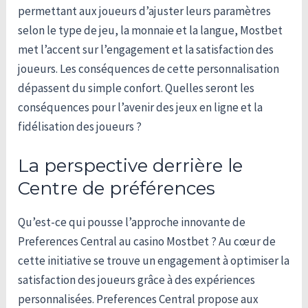
permettant aux joueurs d’ajuster leurs paramètres
selon le type de jeu, la monnaie et la langue, Mostbet
met l’accent sur l’engagement et la satisfaction des
joueurs. Les conséquences de cette personnalisation
dépassent du simple confort. Quelles seront les
conséquences pour l’avenir des jeux en ligne et la
fidélisation des joueurs ?
La perspective derrière le
Centre de préférences
Qu’est-ce qui pousse l’approche innovante de
Preferences Central au casino Mostbet ? Au cœur de
cette initiative se trouve un engagement à optimiser la
satisfaction des joueurs grâce à des expériences
personnalisées. Preferences Central propose aux