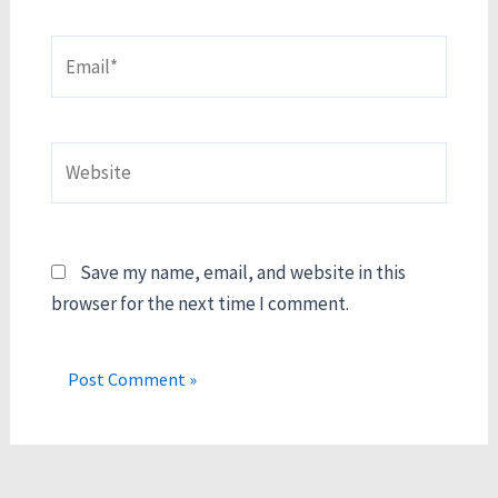
Email*
Website
Save my name, email, and website in this
browser for the next time I comment.