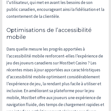
l’utilisateur, qui met en avant les besoins de son
public canadien, encourageant ainsi la fidélisation et la
contentement de la clientèle.
Optimisations de l’accessibilité
mobile
Dans quelle mesure les progrès apportées à
l’accessibilité mobile renforcent-elles l’expérience de
jeu des joueurs canadiens sur Mostbet Casino ? Les
récentes mises à jour apportées aux caractéristiques
d’accessibilité mobile optimisent considérablement
l’expérience de jeu, la rendant plus facile à utiliser et
inclusive. En améliorant sa plateforme pour le jeu
mobile, Mostbet offre aux joueurs une expérience de
navigation fluide, des temps de chargement rapides et