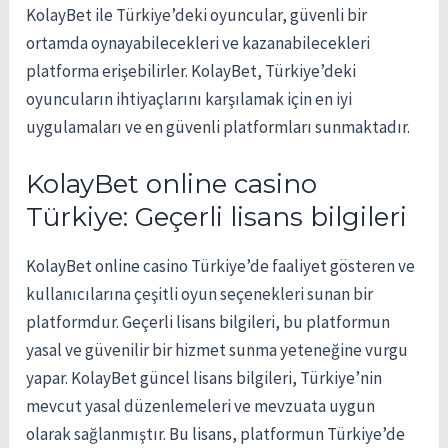
KolayBet ile Türkiye’deki oyuncular, güvenli bir
ortamda oynayabilecekleri ve kazanabilecekleri
platforma erişebilirler. KolayBet, Türkiye’deki
oyuncuların ihtiyaçlarını karşılamak için en iyi
uygulamaları ve en güvenli platformları sunmaktadır.
KolayBet online casino
Türkiye: Geçerli lisans bilgileri
KolayBet online casino Türkiye’de faaliyet gösteren ve
kullanıcılarına çeşitli oyun seçenekleri sunan bir
platformdur. Geçerli lisans bilgileri, bu platformun
yasal ve güvenilir bir hizmet sunma yeteneğine vurgu
yapar. KolayBet güncel lisans bilgileri, Türkiye’nin
mevcut yasal düzenlemeleri ve mevzuata uygun
olarak sağlanmıştır. Bu lisans, platformun Türkiye’de