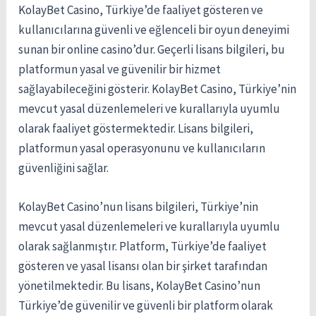
KolayBet Casino, Türkiye’de faaliyet gösteren ve
kullanıcılarına güvenli ve eğlenceli bir oyun deneyimi
sunan bir online casino’dur. Geçerli lisans bilgileri, bu
platformun yasal ve güvenilir bir hizmet
sağlayabileceğini gösterir. KolayBet Casino, Türkiye’nin
mevcut yasal düzenlemeleri ve kurallarıyla uyumlu
olarak faaliyet göstermektedir. Lisans bilgileri,
platformun yasal operasyonunu ve kullanıcıların
güvenliğini sağlar.
KolayBet Casino’nun lisans bilgileri, Türkiye’nin
mevcut yasal düzenlemeleri ve kurallarıyla uyumlu
olarak sağlanmıştır. Platform, Türkiye’de faaliyet
gösteren ve yasal lisansı olan bir şirket tarafından
yönetilmektedir. Bu lisans, KolayBet Casino’nun
Türkiye’de güvenilir ve güvenli bir platform olarak