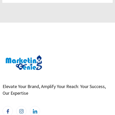
Elevate Your Brand, Amplify Your Reach: Your Success,
Our Expertise