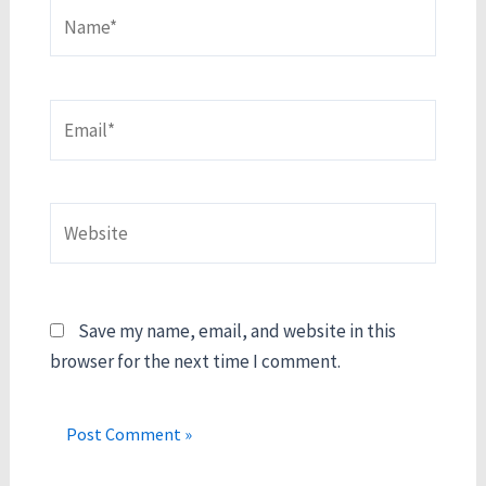
Name*
Email*
Website
Save my name, email, and website in this
browser for the next time I comment.