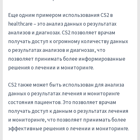
Еще одним примером использования CS2 в
healthcare – это анализ данных о результатах
анализов и диагнозах. CS2 позволяет врачам
получать доступ к огромному количеству данных
о результатах анализов и диагнозах, что
позволяет принимать более информированные
решения о лечении и мониторинге.
CS2 также может быть использован для анализа
данных о результатах лечения и мониторинге
состояния пациентов. Это позволяет врачам
получать доступ к данным о результатах лечения
и мониторинге, что позволяет принимать более
эффективные решения о лечении и мониторинге.