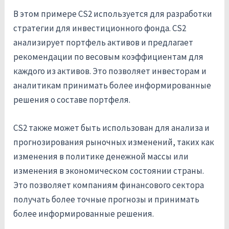
В этом примере CS2 используется для разработки
стратегии для инвестиционного фонда. CS2
анализирует портфель активов и предлагает
рекомендации по весовым коэффициентам для
каждого из активов. Это позволяет инвесторам и
аналитикам принимать более информированные
решения о составе портфеля.
CS2 также может быть использован для анализа и
прогнозирования рыночных изменений, таких как
изменения в политике денежной массы или
изменения в экономическом состоянии страны.
Это позволяет компаниям финансового сектора
получать более точные прогнозы и принимать
более информированные решения.