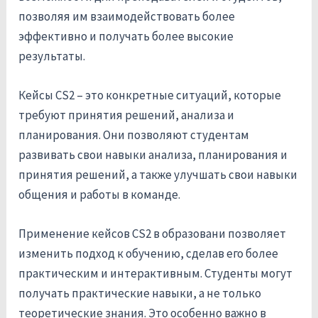
позволяя им взаимодействовать более
эффективно и получать более высокие
результаты.
Кейсы CS2 – это конкретные ситуаций, которые
требуют принятия решений, анализа и
планирования. Они позволяют студентам
развивать свои навыки анализа, планирования и
принятия решений, а также улучшать свои навыки
общения и работы в команде.
Применение кейсов CS2 в образовани позволяет
изменить подход к обучению, сделав его более
практическим и интерактивным. Студенты могут
получать практические навыки, а не только
теоретические знания. Это особенно важно в