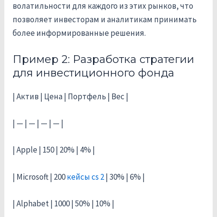
волатильности для каждого из этих рынков, что
позволяет инвесторам и аналитикам принимать
более информированные решения.
Пример 2: Разработка стратегии
для инвестиционного фонда
| Актив | Цена | Портфель | Вес |
| — | — | — | — |
| Apple | 150 | 20% | 4% |
| Microsoft | 200
кейсы cs 2
| 30% | 6% |
| Alphabet | 1000 | 50% | 10% |