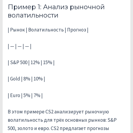
Пример 1: Анализ рыночной
волатильности
| Рынок | Волатильность | Прогноз |
| — | — | — |
| S&P 500 | 12% | 15% |
| Gold | 8% | 10% |
| Euro | 5% | 7% |
В этом примере CS2 анализирует рыночную
волатильность для трёх основных рынков: S&P
500, золото и евро. CS2 предлагает прогнозы