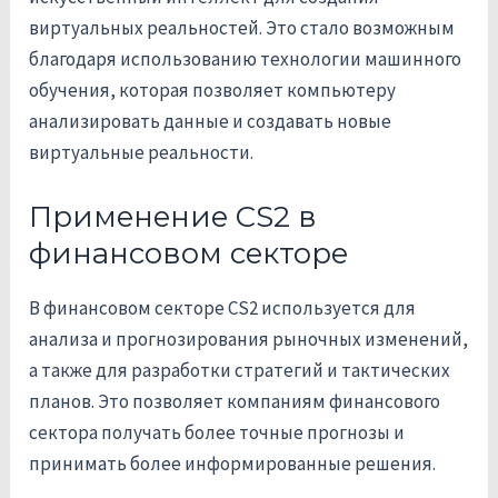
виртуальных реальностей. Это стало возможным
благодаря использованию технологии машинного
обучения, которая позволяет компьютеру
анализировать данные и создавать новые
виртуальные реальности.
Применение CS2 в
финансовом секторе
В финансовом секторе CS2 используется для
анализа и прогнозирования рыночных изменений,
а также для разработки стратегий и тактических
планов. Это позволяет компаниям финансового
сектора получать более точные прогнозы и
принимать более информированные решения.