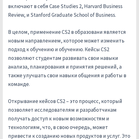
включают в себя Case Studies 2, Harvard Business
Review, и Stanford Graduate School of Business.
В целом, применение CS2 в образовани является
новым направлением, которое может изменить
подход к обучению и обучению. Кейсы CS2
позволяют студентам развивать свои навыки
анализа, планирования и принятия решений, а
также улучшать свои навыки общения и работы в
команде.
Открывание кейсов CS2 – это процесс, который
позволяет исследователям и разработчикам
получать доступ к новым возможностям и
технологиям, что, в свою очередь, может
привести к созданию новых продуктов и услуг. Это