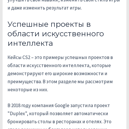
и даже изменить результат игры.
Успешные проекты в
области искусственного
интеллекта
Кейсы CS2 – это примеры успешных проектов в
области искусственного интеллекта, которые
демонстрируют его широкие возможности и
преимущества. В этом разделе мы рассмотрим
некоторые из них.
В 2018 году компания Google запустила проект
"Duplex", который позволяет автоматически
бронировать столы в ресторанах и отелях. Это