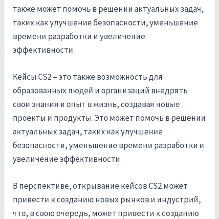
также может помочь в решении актуальных задач,
таких как улучшение безопасности, уменьшение
времени разработки и увеличение
эффективности.
Кейсы CS2 – это также возможность для
образованных людей и организаций внедрять
свои знания и опыт в жизнь, создавая новые
проекты и продукты. Это может помочь в решении
актуальных задач, таких как улучшение
безопасности, уменьшение времени разработки и
увеличение эффективности.
В перспективе, открывание кейсов CS2 может
привести к созданию новых рынков и индустрий,
что, в свою очередь, может привести к созданию