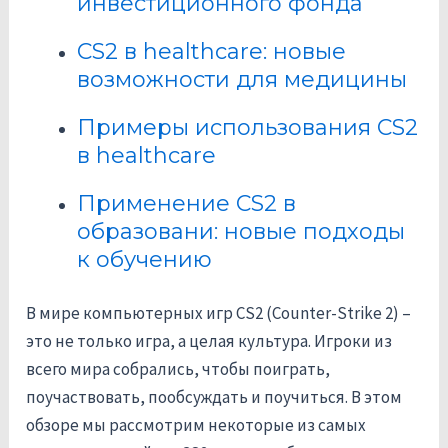
инвестиционного фонда
CS2 в healthcare: новые
возможности для медицины
Примеры использования CS2
в healthcare
Применение CS2 в
образовани: новые подходы
к обучению
В мире компьютерных игр CS2 (Counter-Strike 2) –
это не только игра, а целая культура. Игроки из
всего мира собрались, чтобы поиграть,
поучаствовать, пообсуждать и поучиться. В этом
обзоре мы рассмотрим некоторые из самых