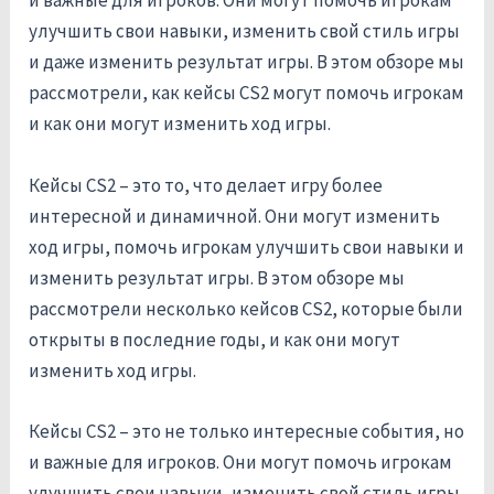
и важные для игроков. Они могут помочь игрокам
улучшить свои навыки, изменить свой стиль игры
и даже изменить результат игры. В этом обзоре мы
рассмотрели, как кейсы CS2 могут помочь игрокам
и как они могут изменить ход игры.
Кейсы CS2 – это то, что делает игру более
интересной и динамичной. Они могут изменить
ход игры, помочь игрокам улучшить свои навыки и
изменить результат игры. В этом обзоре мы
рассмотрели несколько кейсов CS2, которые были
открыты в последние годы, и как они могут
изменить ход игры.
Кейсы CS2 – это не только интересные события, но
и важные для игроков. Они могут помочь игрокам
улучшить свои навыки, изменить свой стиль игры