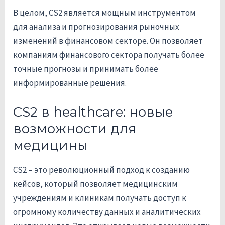
В целом, CS2 является мощным инструментом
для анализа и прогнозирования рыночных
изменений в финансовом секторе. Он позволяет
компаниям финансового сектора получать более
точные прогнозы и принимать более
информированные решения.
CS2 в healthcare: новые
возможности для
медицины
CS2 – это революционный подход к созданию
кейсов, который позволяет медицинским
учреждениям и клиникам получать доступ к
огромному количеству данных и аналитических