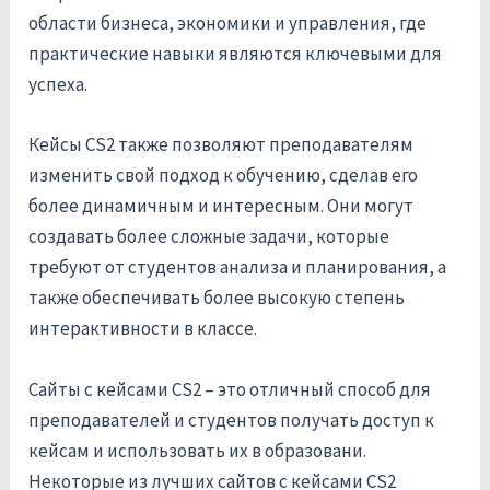
области бизнеса, экономики и управления, где
практические навыки являются ключевыми для
успеха.
Кейсы CS2 также позволяют преподавателям
изменить свой подход к обучению, сделав его
более динамичным и интересным. Они могут
создавать более сложные задачи, которые
требуют от студентов анализа и планирования, а
также обеспечивать более высокую степень
интерактивности в классе.
Сайты с кейсами CS2 – это отличный способ для
преподавателей и студентов получать доступ к
кейсам и использовать их в образовани.
Некоторые из лучших сайтов с кейсами CS2