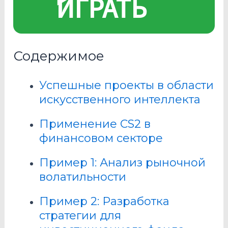
ИГРАТЬ
Содержимое
Успешные проекты в области
искусственного интеллекта
Применение CS2 в
финансовом секторе
Пример 1: Анализ рыночной
волатильности
Пример 2: Разработка
стратегии для