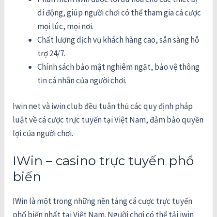
di động, giúp người chơi có thể tham gia cá cược
mọi lúc, mọi nơi.
Chất lượng dịch vụ khách hàng cao, sẵn sàng hỗ
trợ 24/7.
Chính sách bảo mật nghiêm ngặt, bảo vệ thông
tin cá nhân của người chơi.
Iwin net và iwin club đều tuân thủ các quy định pháp
luật về cá cược trực tuyến tại Việt Nam, đảm bảo quyền
lợi của người chơi.
IWin – casino trực tuyến phổ
biến
IWin là một trong những nền tảng cá cược trực tuyến
phổ biến nhất tại Việt Nam. Người chơi có thể tải iwin