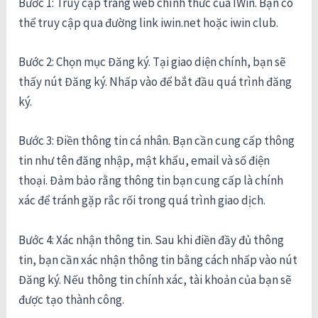
Bước 1: Truy cập trang web chính thức của IWin. Bạn có
thể truy cập qua đường link iwin.net hoặc iwin club.
Bước 2: Chọn mục Đăng ký. Tại giao diện chính, bạn sẽ
thấy nút Đăng ký. Nhấp vào để bắt đầu quá trình đăng
ký.
Bước 3: Điền thông tin cá nhân. Bạn cần cung cấp thông
tin như tên đăng nhập, mật khẩu, email và số điện
thoại. Đảm bảo rằng thông tin bạn cung cấp là chính
xác để tránh gặp rắc rối trong quá trình giao dịch.
Bước 4: Xác nhận thông tin. Sau khi điền đầy đủ thông
tin, bạn cần xác nhận thông tin bằng cách nhấp vào nút
Đăng ký. Nếu thông tin chính xác, tài khoản của bạn sẽ
được tạo thành công.