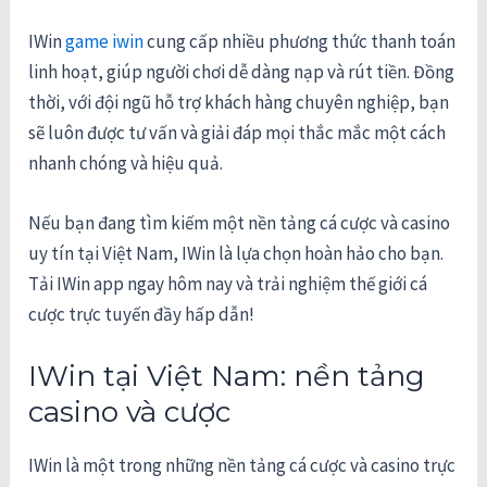
IWin
game iwin
cung cấp nhiều phương thức thanh toán
linh hoạt, giúp người chơi dễ dàng nạp và rút tiền. Đồng
thời, với đội ngũ hỗ trợ khách hàng chuyên nghiệp, bạn
sẽ luôn được tư vấn và giải đáp mọi thắc mắc một cách
nhanh chóng và hiệu quả.
Nếu bạn đang tìm kiếm một nền tảng cá cược và casino
uy tín tại Việt Nam, IWin là lựa chọn hoàn hảo cho bạn.
Tải IWin app ngay hôm nay và trải nghiệm thế giới cá
cược trực tuyến đầy hấp dẫn!
IWin tại Việt Nam: nền tảng
casino và cược
IWin là một trong những nền tảng cá cược và casino trực