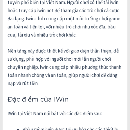
tuyến phổ biến tại Việt Nam. Người chơi có thể tải iwin
hoặc truy cập iwin net để tham gia các trò chơi cá cược
đa dạng. Iwin club cung cấp một môi trường chơi game
an toàn và tiện lợi, với nhiều trò chơi như xóc đĩa, bầu
cua, tài xỉu và nhiều trò chơi khác.
Nền tảng này được thiết kế với giao diện thân thiện, dễ
sử dụng, phù hợp với người chơi mới lẫn người chơi
chuyên nghiệp. Iwin cung cấp nhiều phương thức thanh
toán nhanh chóng và an toàn, giúp người chơi dễ dàng
nạp và rút tiền.
Đặc điểm của IWin
IWin tại Việt Nam nổi bật với các đặc điểm sau:
Phần mềm iwin được tối ưu hóa cho các thiết bị