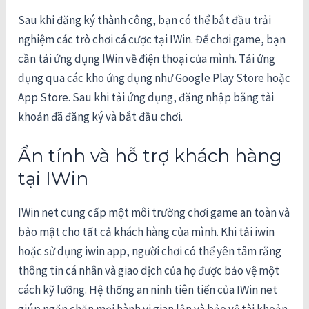
Sau khi đăng ký thành công, bạn có thể bắt đầu trải
nghiệm các trò chơi cá cược tại IWin. Để chơi game, bạn
cần tải ứng dụng IWin về điện thoại của mình. Tải ứng
dụng qua các kho ứng dụng như Google Play Store hoặc
App Store. Sau khi tải ứng dụng, đăng nhập bằng tài
khoản đã đăng ký và bắt đầu chơi.
Ẩn tính và hỗ trợ khách hàng
tại IWin
IWin net cung cấp một môi trường chơi game an toàn và
bảo mật cho tất cả khách hàng của mình. Khi tải iwin
hoặc sử dụng iwin app, người chơi có thể yên tâm rằng
thông tin cá nhân và giao dịch của họ được bảo vệ một
cách kỹ lưỡng. Hệ thống an ninh tiên tiến của IWin net