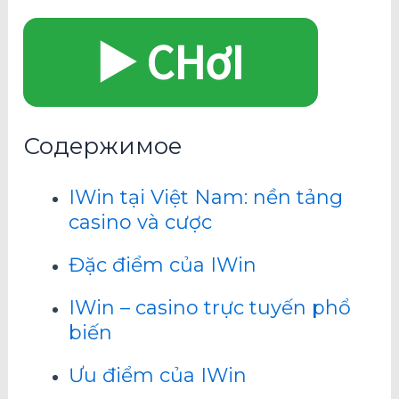
▶️ CHơI
Содержимое
IWin tại Việt Nam: nền tảng
casino và cược
Đặc điểm của IWin
IWin – casino trực tuyến phổ
biến
Ưu điểm của IWin