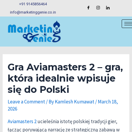
Skip
Post
+91 9145856464
to
navigation
info@marketinggenie.co.in
content
Gra Aviamasters 2 – gra,
która idealnie wpisuje
się do Polski
Leave a Comment
/ By
Kamlesh Kumawat
/
March 18,
2026
Aviamasters 2
ucieleśnia istotę polskiej tradycji gier,
łącząc porywającą narrację ze strategiczną zabawą w