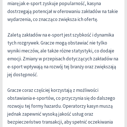
miarę jak e-sport zyskuje popularność, kasyna
dostrzegają potencjał w oferowaniu zakładów na takie
wydarzenia, co znacząco zwiększa ich ofertę.
Zaletą zakładów na e-sport jest szybkość i dynamika
tych rozgrywek. Gracze mogą obstawiać nie tylko
wyniki meczów, ale także różne statystyki, co dodaje
emocji. Zmiany w przepisach dotyczących zakładów na
e-sport wpływają na rozwój tej branży oraz zwiększają
jej dostępność.
Gracze coraz częściej korzystają z możliwości
obstawiania e-sportów, co przyczynia się do dalszego
rozwoju tej formy hazardu. Operatorzy kasyn muszą
jednak zapewnić wysoką jakość usług oraz
bezpieczeństwo transakcji, aby spełnić oczekiwania