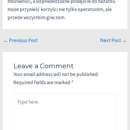
możliwości, a odpowiedzialne podejście do hazardu
może przynieść korzyści nie tylko operatorom, ale
przede wszystkim graczom.
←
Previous Post
Next Post
→
Leave a Comment
Your email address will not be published.
Required fields are marked
*
Type
here..