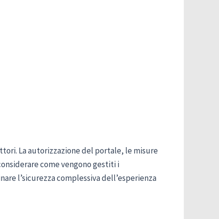
fattori. La autorizzazione del portale, le misure
 considerare come vengono gestiti i
minare l’sicurezza complessiva dell’esperienza