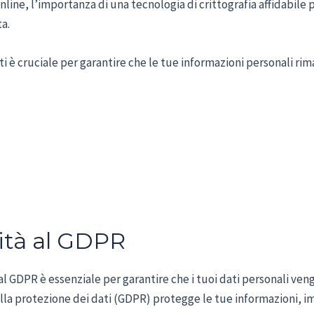
nline, l’importanza di una tecnologia di crittografia affidabile 
a.
cati è cruciale per garantire che le tue informazioni personali ri
ità al GDPR
 GDPR è essenziale per garantire che i tuoi dati personali ven
la protezione dei dati (GDPR) protegge le tue informazioni, 