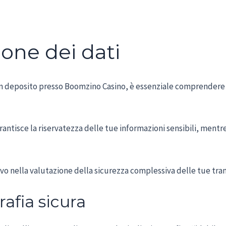
ione dei dati
 un deposito presso Boomzino Casino, è essenziale comprendere l
garantisce la riservatezza delle tue informazioni sensibili, mentr
vo nella valutazione della sicurezza complessiva delle tue trans
rafia sicura