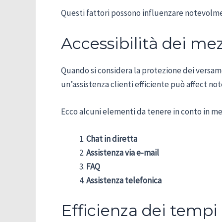
Questi fattori possono influenzare notevolme
Accessibilità dei mez
Quando si considera la protezione dei versame
un’assistenza clienti efficiente può affect n
Ecco alcuni elementi da tenere in conto in meri
Chat in diretta
Assistenza via e-mail
FAQ
Assistenza telefonica
Efficienza dei tempi 