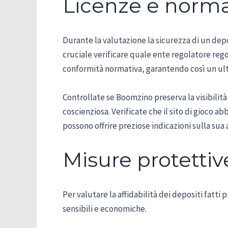
Licenze e norma
Durante la valutazione la sicurezza di un depos
cruciale verificare quale ente regolatore reg
conformità normativa, garantendo così un ulte
Controllate se Boomzino preserva la visibilità 
coscienziosa. Verificate che il sito di gioco ab
possono offrire preziose indicazioni sulla sua a
Misure protettive
Per valutare la affidabilità dei depositi fatt
sensibili e economiche.