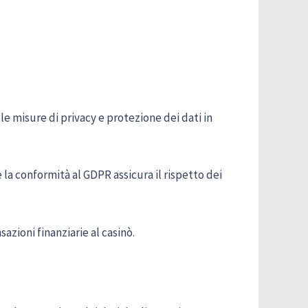
e misure di privacy e protezione dei dati in
e la conformità al GDPR assicura il rispetto dei
azioni finanziarie al casinò.