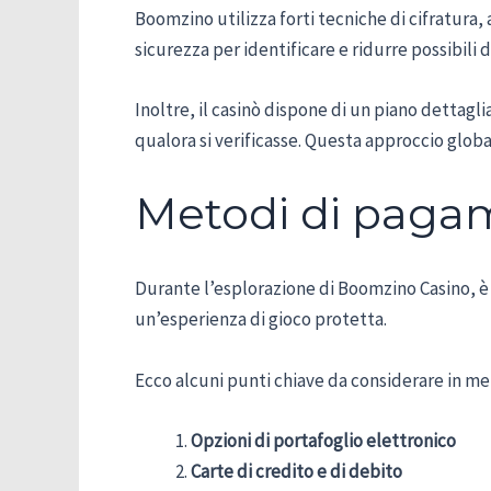
Boomzino utilizza forti tecniche di cifratura,
sicurezza per identificare e ridurre possibil
Inoltre, il casinò dispone di un piano dettagli
qualora si verificasse. Questa approccio global
Metodi di pagam
Durante l’esplorazione di Boomzino Casino, è
un’esperienza di gioco protetta.
Ecco alcuni punti chiave da considerare in mer
Opzioni di portafoglio elettronico
Carte di credito e di debito