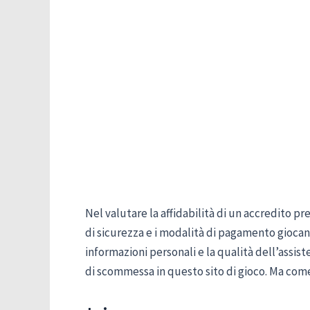
Nel valutare la affidabilità di un accredito pre
di sicurezza e i modalità di pagamento giocan
informazioni personali e la qualità dell’assis
di scommessa in questo sito di gioco. Ma com