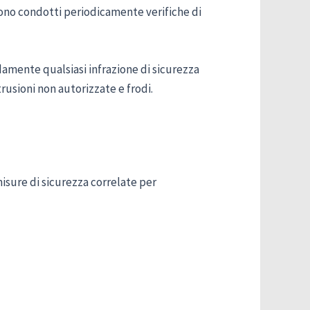
ngono condotti periodicamente verifiche di
pidamente qualsiasi infrazione di sicurezza
trusioni non autorizzate e frodi.
isure di sicurezza correlate per