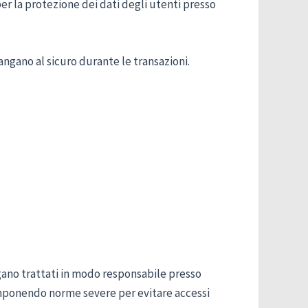
per la protezione dei dati degli utenti presso
mangano al sicuro durante le transazioni.
gano trattati in modo responsabile presso
imponendo norme severe per evitare accessi