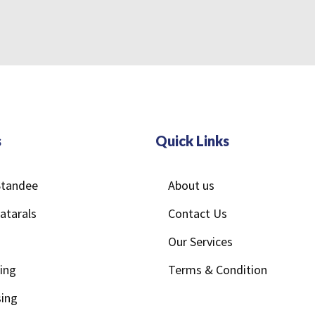
s
Quick Links
/Standee
About us
atarals
Contact Us
Our Services
ting
Terms & Condition
ing