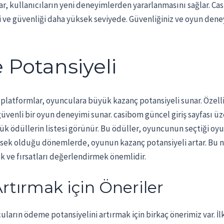
r, kullanıcıların yeni deneyimlerden yararlanmasını sağlar. Ca
i ve güvenliği daha yüksek seviyede. Güvenliğiniz ve oyun dene
Potansiyeli
i platformlar, oyunculara büyük kazanç potansiyeli sunar. Özelli
güvenli bir oyun deneyimi sunar. casibom güncel giriş sayfası ü
 ödüllerin listesi görünür. Bu ödüller, oyuncunun seçtiği oyun v
ksek olduğu dönemlerde, oyunun kazanç potansiyeli artar. Bu n
k ve fırsatları değerlendirmek önemlidir.
rtırmak için Öneriler
ların ödeme potansiyelini artırmak için birkaç önerimiz var. İlk