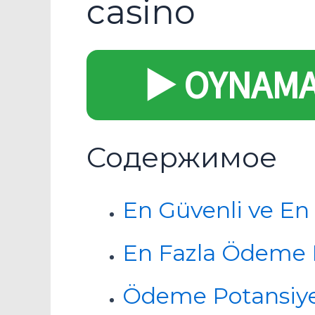
casino
▶️ OYNAM
Содержимое
En Güvenli ve En 
En Fazla Ödeme P
Ödeme Potansiyel