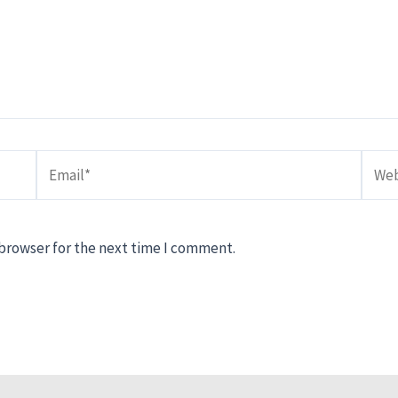
Email*
Webs
 browser for the next time I comment.