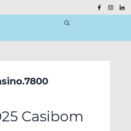
asino.7800
2025 Casibom