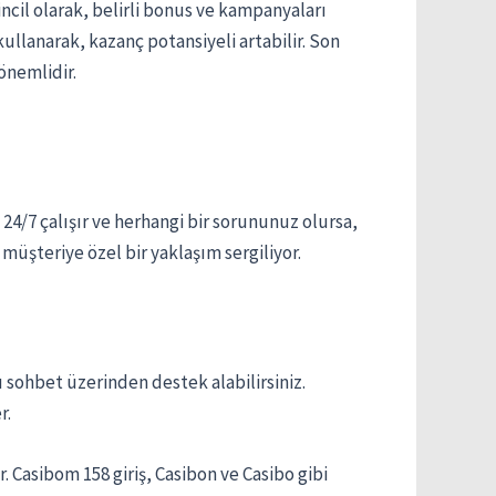
ncil olarak, belirli bonus ve kampanyaları
ullanarak, kazanç potansiyeli artabilir. Son
önemlidir.
4/7 çalışır ve herhangi bir sorununuz olursa,
müşteriye özel bir yaklaşım sergiliyor.
ı sohbet üzerinden destek alabilirsiniz.
r.
. Casibom 158 giriş, Casibon ve Casibo gibi