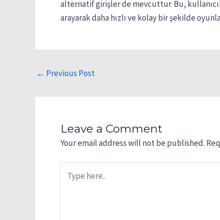
alternatif girişler de mevcuttur. Bu, kullanıcı
arayarak daha hızlı ve kolay bir şekilde oyunl
←
Previous Post
Leave a Comment
Your email address will not be published.
Req
Type
here..