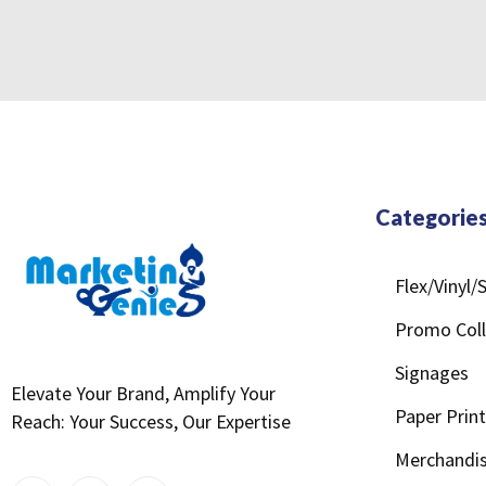
Categorie
Flex/Vinyl
Promo Coll
Signages
Elevate Your Brand, Amplify Your
Paper Prin
Reach: Your Success, Our Expertise
Merchandis