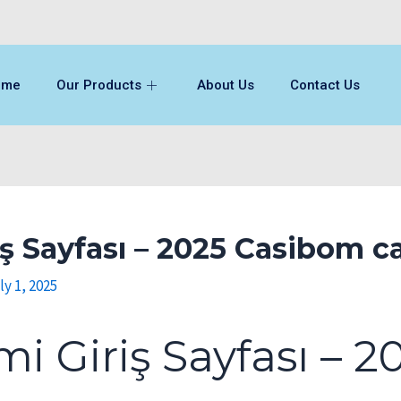
ome
Our Products
About Us
Contact Us
 Sayfası – ​2025 Casibom c
ly 1, 2025
 Giriş Sayfası – ​