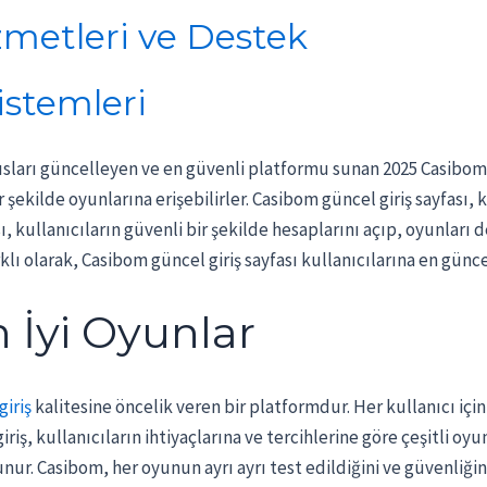
zmetleri ve Destek
istemleri
usları güncelleyen ve en güvenli platformu sunan 2025 Casibom c
bir şekilde oyunlarına erişebilirler. Casibom güncel giriş sayfa
sı, kullanıcıların güvenli bir şekilde hesaplarını açıp, oyunları 
lı olarak, Casibom güncel giriş sayfası kullanıcılarına en günc
 İyi Oyunlar
iriş
kalitesine öncelik veren bir platformdur. Her kullanıcı içi
ş, kullanıcıların ihtiyaçlarına ve tercihlerine göre çeşitli oyun 
ur. Casibom, her oyunun ayrı ayrı test edildiğini ve güvenliğini 