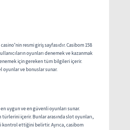
asino’nin resmi giriş sayfasıdır. Casibom 158
sı, kullanıcıların oyunları denemek ve kazanmak
denemek için gereken tüm bilgileri içerir.
el oyunlar ve bonuslar sunar.
n en uygun ve en güvenli oyunları sunar.
türlerini içerir. Bunlar arasında slot oyunları,
kontrol ettiğini belirtir. Ayrıca, casibom