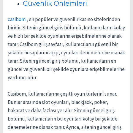
Güvenlik Önlemleri
casibom
, en popüler ve güvenilir kasino sitelerinden
biridir. Sitenin güncel giriş bölümü, kullanıcıların kolay
ve hızlı bir şekilde oyunlarına erişebilmelerine olanak
tanır. Casibom giriş sayfası, kullanıcıların güvenli bir
şekilde hesaplarını açıp, oyunları denemelerine olanak
tanır. Sitenin güncel giriş bölümü, kullanıcıların en
güncel ve güvenli bir şekilde oyunlara erişebilmelerine
yardımcı olur.
Casibom, kullanıcılarına çeşitli oyun türlerini sunar.
Bunlar arasında slot oyunları, blackjack, poker,
bakarat ve daha fazlası yer alır. Sitenin güncel giriş
bölümü, kullanıcıların bu oyunları kolay bir şekilde
denemelerine olanak tanır. Ayrıca, sitenin güncel giriş