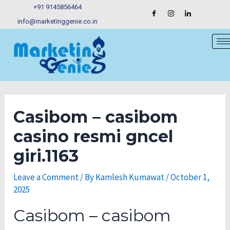
Skip
Post
+91 9145856464
to
navigation
info@marketinggenie.co.in
content
Casibom – casibom
casino resmi gncel
giri.1163
Leave a Comment
/ By
Kamlesh Kumawat
/
October 1,
2025
Casibom – casibom