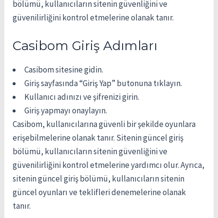
bölümü, kullanıcıların sitenin güvenliğini ve
güvenilirliğini kontrol etmelerine olanak tanır.
Casibom Giriş Adımları
Casibom sitesine gidin.
Giriş sayfasında “Giriş Yap” butonuna tıklayın.
Kullanıcı adınızı ve şifrenizi girin.
Giriş yapmayı onaylayın.
Casibom, kullanıcılarına güvenli bir şekilde oyunlara
erişebilmelerine olanak tanır. Sitenin güncel giriş
bölümü, kullanıcıların sitenin güvenliğini ve
güvenilirliğini kontrol etmelerine yardımcı olur. Ayrıca,
sitenin güncel giriş bölümü, kullanıcıların sitenin
güncel oyunları ve teklifleri denemelerine olanak
tanır.