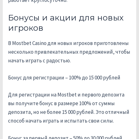
Бонусы и акции для новых
игроков
В Mostbet Casino для новых игроков приготовлены
несколько привлекательных предложений, чтобы
начать играть с радостью.
Бонус для регистрации – 100% до 15 000 рублей
Для регистрации на Mostbet и первого депозита
вы получите бонус в размере 100% от суммы
депозита, но не более 15 000 рублей. Это отличный
способ начать играть и испытать свои силы.
Бонус за первый депозит – 50% до 30 000 рублей