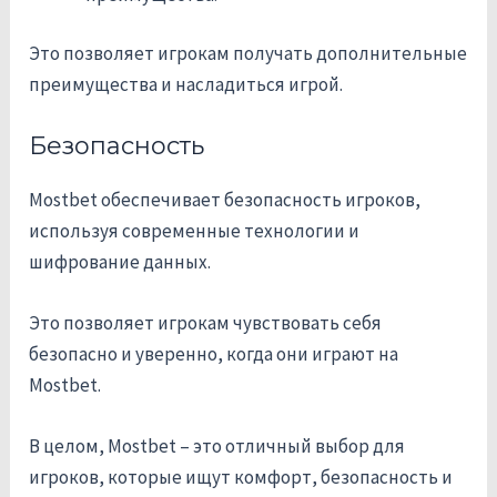
Это позволяет игрокам получать дополнительные
преимущества и насладиться игрой.
Безопасность
Mostbet обеспечивает безопасность игроков,
используя современные технологии и
шифрование данных.
Это позволяет игрокам чувствовать себя
безопасно и уверенно, когда они играют на
Mostbet.
В целом, Mostbet – это отличный выбор для
игроков, которые ищут комфорт, безопасность и