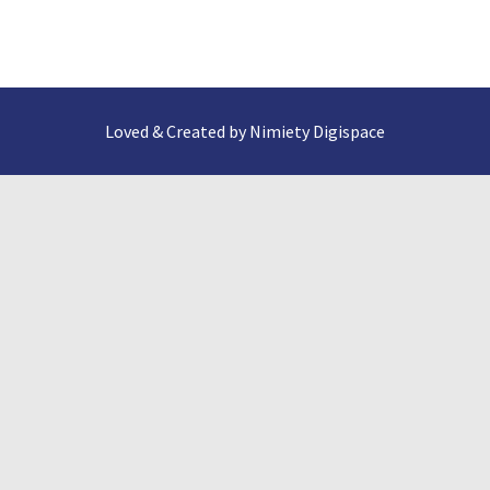
Loved & Created by Nimiety Digispace