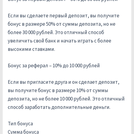
Если вы сделаете первый депозит, вы получите
бонус в размере 50% от суммы депозита, но не
более 30 000 рублей. Это отличный способ
увеличить свой банк и начать играть с более
высокими ставками.
Бонус за реферал – 10% до 10 000 рублей
Если вы пригласите друга и он сделает депозит,
вы получите бонус в размере 10% от суммы
депозита, но не более 10 000 рублей. Это отличный
способ заработать дополнительные деньги.
Тип бонуса
Сумма бонуса