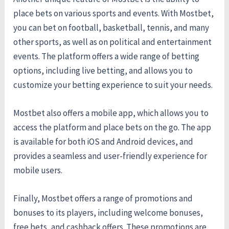
place bets on various sports and events. With Mostbet,
you can bet on football, basketball, tennis, and many
other sports, as well as on political and entertainment
events. The platform offers a wide range of betting
options, including live betting, and allows you to
customize your betting experience to suit your needs.
Mostbet also offers a mobile app, which allows you to
access the platform and place bets on the go. The app
is available for both iOS and Android devices, and
provides a seamless and user-friendly experience for
mobile users.
Finally, Mostbet offers a range of promotions and
bonuses to its players, including welcome bonuses,
free bets, and cashback offers. These promotions are