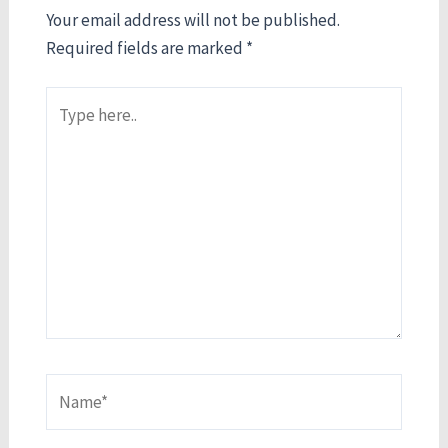
Your email address will not be published.
Required fields are marked
*
Type
here..
Name*