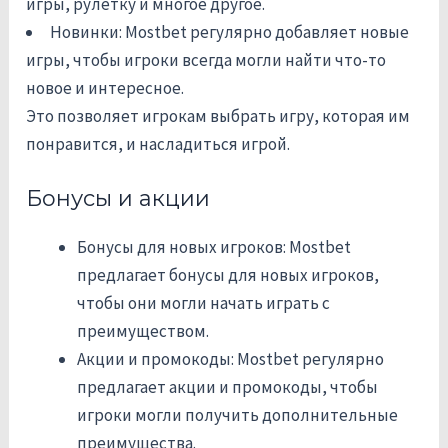
игры, рулетку и многое другое.
Новинки: Mostbet регулярно добавляет новые
игры, чтобы игроки всегда могли найти что-то
новое и интересное.
Это позволяет игрокам выбрать игру, которая им
понравится, и насладиться игрой.
Бонусы и акции
Бонусы для новых игроков: Mostbet
предлагает бонусы для новых игроков,
чтобы они могли начать играть с
преимуществом.
Акции и промокоды: Mostbet регулярно
предлагает акции и промокоды, чтобы
игроки могли получить дополнительные
преимущества.