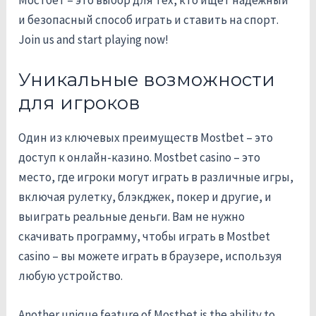
и безопасный способ играть и ставить на спорт.
Join us and start playing now!
Уникальные возможности
для игроков
Один из ключевых преимуществ Mostbet – это
доступ к онлайн-казино. Mostbet casino – это
место, где игроки могут играть в различные игры,
включая рулетку, блэкджек, покер и другие, и
выиграть реальные деньги. Вам не нужно
скачивать программу, чтобы играть в Mostbet
casino – вы можете играть в браузере, используя
любую устройство.
Another unique feature of Mostbet is the ability to