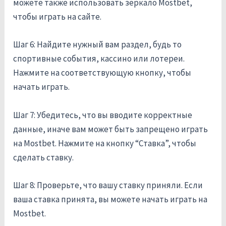
можете также использовать зеркало Mostbet,
чтобы играть на сайте.
Шаг 6: Найдите нужный вам раздел, будь то
спортивные события, кассино или лотереи.
Нажмите на соответствующую кнопку, чтобы
начать играть.
Шаг 7: Убедитесь, что вы вводите корректные
данные, иначе вам может быть запрещено играть
на Mostbet. Нажмите на кнопку “Ставка”, чтобы
сделать ставку.
Шаг 8: Проверьте, что вашу ставку приняли. Если
ваша ставка принята, вы можете начать играть на
Mostbet.