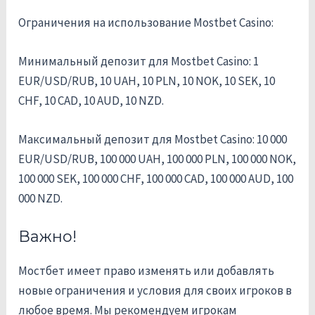
Ограничения на использование Mostbet Casino:
Минимальный депозит для Mostbet Casino: 1
EUR/USD/RUB, 10 UAH, 10 PLN, 10 NOK, 10 SEK, 10
CHF, 10 CAD, 10 AUD, 10 NZD.
Максимальный депозит для Mostbet Casino: 10 000
EUR/USD/RUB, 100 000 UAH, 100 000 PLN, 100 000 NOK,
100 000 SEK, 100 000 CHF, 100 000 CAD, 100 000 AUD, 100
000 NZD.
Важно!
Мостбет имеет право изменять или добавлять
новые ограничения и условия для своих игроков в
любое время. Мы рекомендуем игрокам