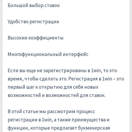
Большой выбор ставок
Удобство регистрации
Высокие коэффициенты
Многофункциональный интерфейс
Если вы еще не зарегистрированы в 1win, то это
время, чтобы сделать это. Регистрация в 1win – это
первый шаг к открытию для себя новых
возможностей и возможностей для ставок.
В этой статье мы рассмотрим процесс
регистрации в 1win, а также преимущества и
функции, которые предлагает букмекерская