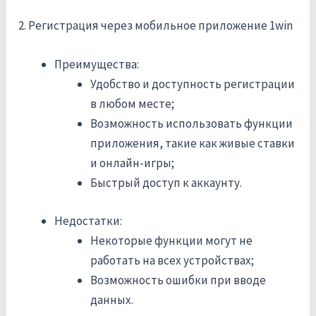
2. Регистрация через мобильное приложение 1win
Преимущества:
Удобство и доступность регистрации
в любом месте;
Возможность использовать функции
приложения, такие как живые ставки
и онлайн-игры;
Быстрый доступ к аккаунту.
Недостатки:
Некоторые функции могут не
работать на всех устройствах;
Возможность ошибки при вводе
данных.