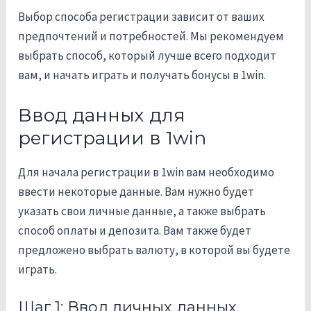
Выбор способа регистрации зависит от ваших
предпочтений и потребностей. Мы рекомендуем
выбрать способ, который лучше всего подходит
вам, и начать играть и получать бонусы в 1win.
Ввод данных для
регистрации в 1win
Для начала регистрации в 1win вам необходимо
ввести некоторые данные. Вам нужно будет
указать свои личные данные, а также выбрать
способ оплаты и депозита. Вам также будет
предложено выбрать валюту, в которой вы будете
играть.
Шаг 1: Ввод личных данных