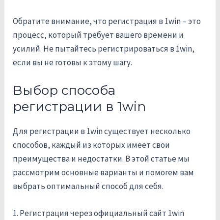
Обратите внимание, что регистрация в 1win – это
процесс, который требует вашего времени и
усилий. Не пытайтесь регистрироваться в 1win,
если вы не готовы к этому шагу.
Выбор способа
регистрации в 1win
Для регистрации в 1win существует несколько
способов, каждый из которых имеет свои
преимущества и недостатки. В этой статье мы
рассмотрим основные варианты и помогем вам
выбрать оптимальный способ для себя.
1. Регистрация через официальный сайт 1win