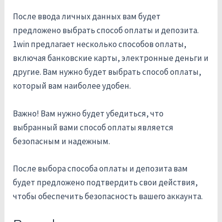
После ввода личных данных вам будет
предложено выбрать способ оплаты и депозита.
1win предлагает несколько способов оплаты,
включая банковские карты, электронные деньги и
другие. Вам нужно будет выбрать способ оплаты,
который вам наиболее удобен.
Важно! Вам нужно будет убедиться, что
выбранный вами способ оплаты является
безопасным и надежным.
После выбора способа оплаты и депозита вам
будет предложено подтвердить свои действия,
чтобы обеспечить безопасность вашего аккаунта.