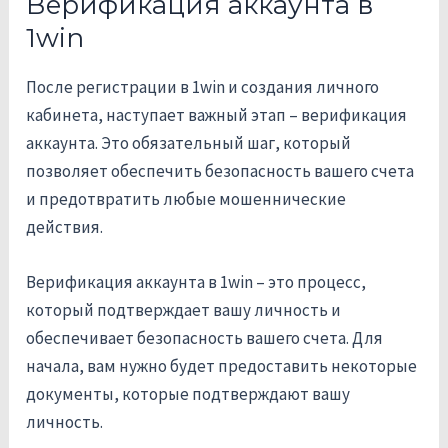
Верификация аккаунта в
1win
После регистрации в 1win и создания личного
кабинета, наступает важный этап – верификация
аккаунта. Это обязательный шаг, который
позволяет обеспечить безопасность вашего счета
и предотвратить любые мошеннические
действия.
Верификация аккаунта в 1win – это процесс,
который подтверждает вашу личность и
обеспечивает безопасность вашего счета. Для
начала, вам нужно будет предоставить некоторые
документы, которые подтверждают вашу
личность.