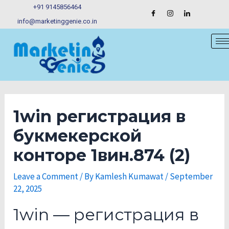
Skip
Post
+91 9145856464
to
navigation
info@marketinggenie.co.in
content
1win регистрация в
букмекерской
конторе 1вин.874 (2)
Leave a Comment
/ By
Kamlesh Kumawat
/
September
22, 2025
1win — регистрация в