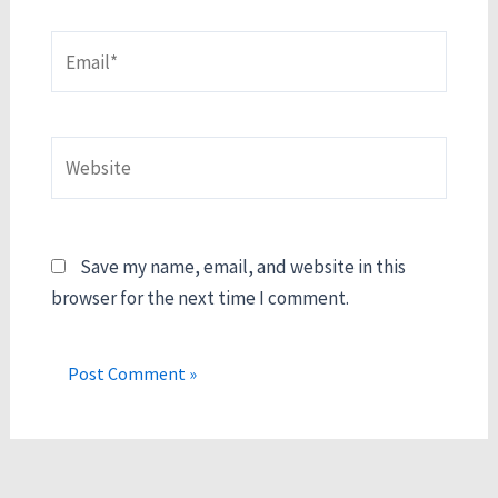
Email*
Website
Save my name, email, and website in this
browser for the next time I comment.