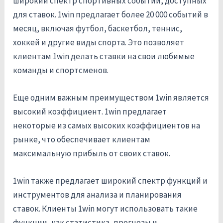
широкий спектр спортивных событий, доступных
для ставок. 1win предлагает более 20 000 событий в
месяц, включая футбол, баскетбол, теннис,
хоккей и другие виды спорта. Это позволяет
клиентам 1win делать ставки на свои любимые
команды и спортсменов.
Еще одним важным преимуществом 1win является
высокий коэффициент. 1win предлагает
некоторые из самых высоких коэффициентов на
рынке, что обеспечивает клиентам
максимальную прибыль от своих ставок.
1win также предлагает широкий спектр функций и
инструментов для анализа и планирования
ставок. Клиенты 1win могут использовать такие
функции, как статистика, прогнозы и