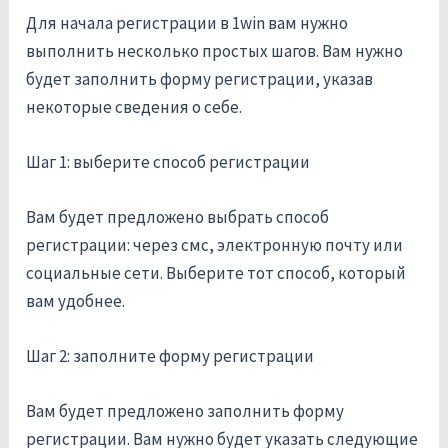
Для начала регистрации в 1win вам нужно
выполнить несколько простых шагов. Вам нужно
будет заполнить форму регистрации, указав
некоторые сведения о себе.
Шаг 1: выберите способ регистрации
Вам будет предложено выбрать способ
регистрации: через смс, электронную почту или
социальные сети. Выберите тот способ, который
вам удобнее.
Шаг 2: заполните форму регистрации
Вам будет предложено заполнить форму
регистрации. Вам нужно будет указать следующие