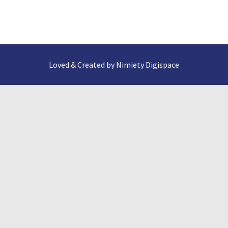
Loved & Created by Nimiety Digispace