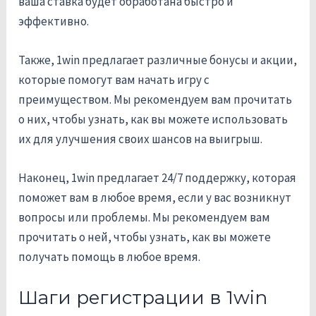
ваша ставка будет обработана быстро и
эффективно.
Также, 1win предлагает различные бонусы и акции,
которые помогут вам начать игру с
преимуществом. Мы рекомендуем вам прочитать
о них, чтобы узнать, как вы можете использовать
их для улучшения своих шансов на выигрыш.
Наконец, 1win предлагает 24/7 поддержку, которая
поможет вам в любое время, если у вас возникнут
вопросы или проблемы. Мы рекомендуем вам
прочитать о ней, чтобы узнать, как вы можете
получать помощь в любое время.
Шаги регистрации в 1win