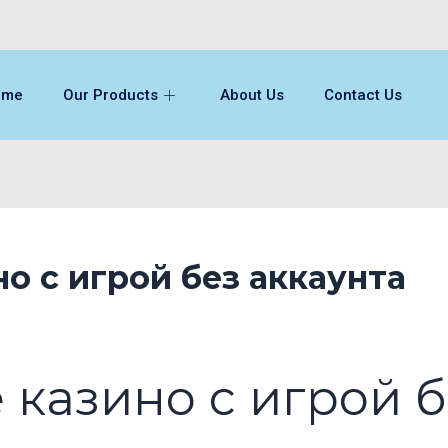
ome
Our Products
About Us
Contact Us
о с игрой без аккаунта
 казино с игрой б