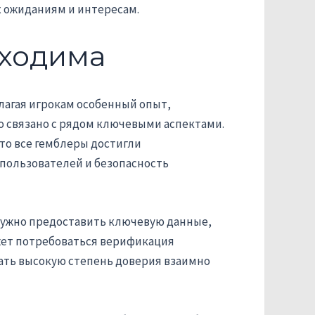
х ожиданиям и интересам.
бходима
лагая игрокам особенный опыт,
то связано с рядом ключевыми аспектами.
что все гемблеры достигли
пользователей и безопасность
 нужно предоставить ключевую данные,
жет потребоваться верификация
ать высокую степень доверия взаимно