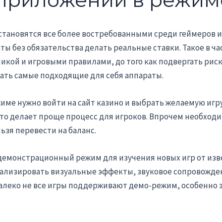
 становятся все более востребованными среди геймеров 
ы без обязательства делать реальные ставки. Такое в ча
икой и игровыми правилами, до того как подвергать рис
ать самые подходящие для себя аппараты.
име нужно войти на сайт казино и выбрать желаемую игр
то делает проще процесс для игроков. Впрочем необходи
зя перевести на баланс.
емонстрационный режим для изучения новых игр от изве
нализировать визуальные эффекты, звуковое сопровожде
 далеко не все игры поддерживают демо-режим, особенно 