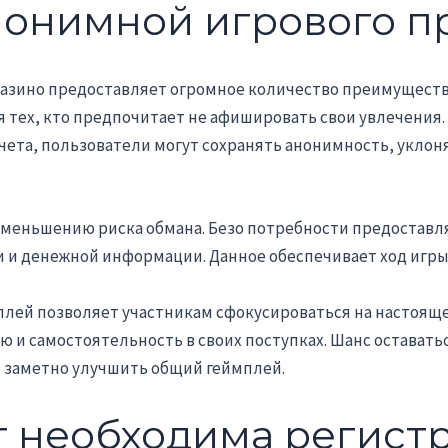
нонимной игрового п
казино предоставляет огромное количество преимуществ 
я тех, кто предпочитает не афишировать свои увлечени
чета, пользователи могут сохранять анонимность, уклон
 уменьшению риска обмана. Безо потребности предостав
 и денежной информации. Данное обеспечивает ход игр
лей позволяет участникам сфокусироваться на настояще
ю и самостоятельность в своих поступках. Шанс остават
т заметно улучшить общий геймплей.
т необходима регист