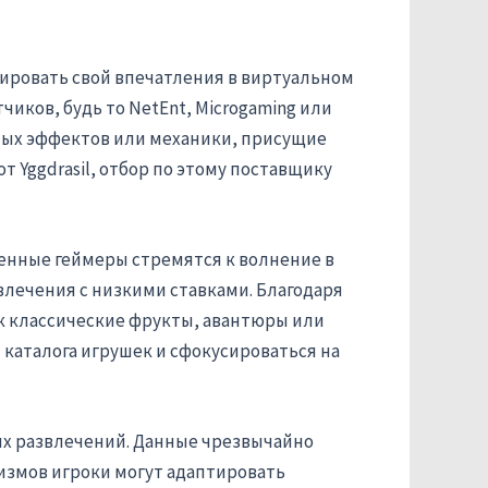
ировать свой впечатления в виртуальном
иков, будь то NetEnt, Microgaming или
ных эффектов или механики, присущие
 Yggdrasil, отбор по этому поставщику
ленные геймеры стремятся к волнение в
влечения с низкими ставками. Благодаря
ак классические фрукты, авантюры или
каталога игрушек и сфокусироваться на
ых развлечений. Данные чрезвычайно
измов игроки могут адаптировать