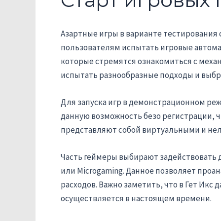
Азартные игры в варианте тестирования
пользователям испытать игровые автомат
которые стремятся ознакомиться с механ
испытать разнообразные подходы и выбр
Для запуска игр в демонстрационном реж
данную возможность безо регистрации, ч
представляют собой виртуальными и нель
Часть геймеры выбирают задействовать д
или Microgaming. Данное позволяет проа
расходов. Важно заметить, что в Гет Икс
осуществляется в настоящем времени.