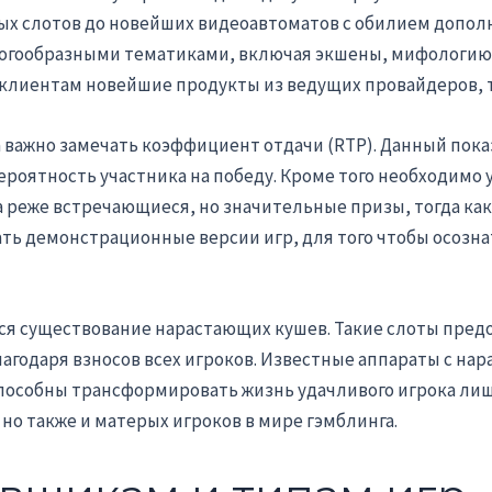
ых слотов до новейших видеоавтоматов с обилием допо
гообразными тематиками, включая экшены, мифологию и
лиентам новейшие продукты из ведущих провайдеров, таки
 важно замечать коэффициент отдачи (RTP). Данный пока
ероятность участника на победу. Кроме того необходимо
 реже встречающиеся, но значительные призы, тогда ка
ть демонстрационные версии игр, для того чтобы осозн
я существование нарастающих кушев. Такие слоты пред
агодаря взносов всех игроков. Известные аппараты с н
 способны трансформировать жизнь удачливого игрока л
 но также и матерых игроков в мире гэмблинга.