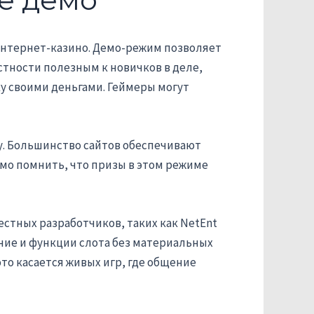
интернет-казино. Демо-режим позволяет
стности полезным к новичков в деле,
ку своими деньгами. Геймеры могут
у. Большинство сайтов обеспечивают
мо помнить, что призы в этом режиме
стных разработчиков, таких как NetEnt
ние и функции слота без материальных
это касается живых игр, где общение