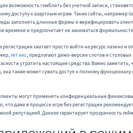
ие возможность гэмблить без учетной записи, становят
ному доступу к азартным играм. Такие сайты, например G
нужды заполнять длинные формы и верифицировать элект
вое времени и предпочитает не заниматься формальности
з регистрации хватает просто войти на ресурс казино и 
имер,
гет икс
, предлагают демо-версии слотов и столовых
асности утратить настоящие средства. Важно заметить, 
она также может сужать доступ к полному функционалу с
 клиенты могут применять конфиденциальные финансовы
то, что даже в процессе игре без регистрации рекоменд
жной репутацией. Данное гарантирует прозрачность гейм
 приложений в режим