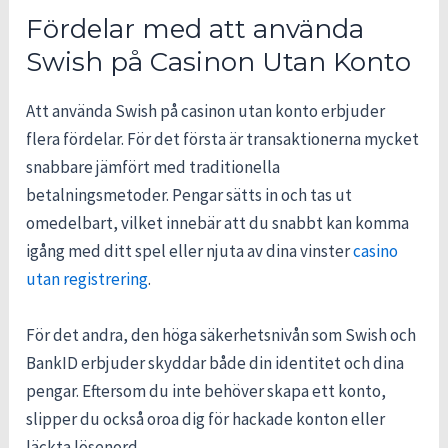
Fördelar med att använda
Swish på Casinon Utan Konto
Att använda Swish på casinon utan konto erbjuder
flera fördelar. För det första är transaktionerna mycket
snabbare jämfört med traditionella
betalningsmetoder. Pengar sätts in och tas ut
omedelbart, vilket innebär att du snabbt kan komma
igång med ditt spel eller njuta av dina vinster
casino
utan registrering
.
För det andra, den höga säkerhetsnivån som Swish och
BankID erbjuder skyddar både din identitet och dina
pengar. Eftersom du inte behöver skapa ett konto,
slipper du också oroa dig för hackade konton eller
läckta lösenord.