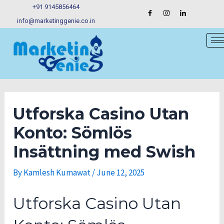
Skip
Post
+91 9145856464
to
navigation
info@marketinggenie.co.in
content
Utforska Casino Utan
Konto: Sömlös
Insättning med Swish
By
Kamlesh Kumawat
/
June 12, 2025
Utforska Casino Utan