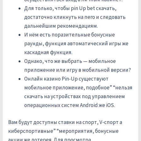
Для только, чтобы pin Up bet скачать,
достаточно кликнуть на пего и следовать
дальнейшим рекомендациям.
И нём есть поразительные бонусные
раунды, функция автоматический игры же
каскадная функция.
Однако, что же выбрать — мобильное
приложение или игру в мобильной версии?
Онлайн казино Pin-Up существуют
мобильное приложение, подобное” “нельзя
скачать на устройствах под управлением
операционных систем Android же iOS.
Вам будут доступны ставки на спорт, V-спорт а
киберспортивные” “мероприятия, бонусные
акции же лотерея. Для просмотра