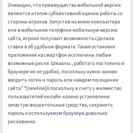
Очевидно, что преимущества мобильной версии
являются итогом субъективной оценки работы со
стороны игроков. Запустив на моем компьютере
или в мобильном телефоне мобильную версию
сайта, игроки получают возможность сделали
ставки в об удобном формате. Также установке
приложения на смартфон исключены любые
возможные риски. Шмаальс, работать постоянно и
браузере не не удобно, поскольку нужно заново
вводить логин и пароль или каждом посещении
сайта.” “[newline]А поскольку и счету у множество
пользователей онлайн-казино установлены
зачастую внушительные средства, сохранять
пароль а используемом браузере довольно
рискованно.