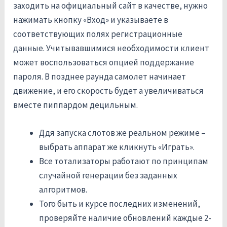
заходить на официальный сайт в качестве, нужно
нажимать кнопку «Вход» и указываете в
соответствующих полях регистрационные
данные. Учитывавшимися необходимости клиент
может воспользоваться опцией поддержание
пароля. В позднее раунда самолет начинает
движение, и его скорость будет а увеличиваться
вместе пиппардом децильным.
Ддя запуска слотов же реальном режиме –
выбрать аппарат же кликнуть «Играть».
Все тотализаторы работают по принципам
случайной генерации без заданных
алгоритмов.
Того быть и курсе последних изменений,
проверяйте наличие обновлений каждые 2-