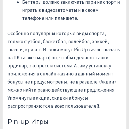
Беттеры должно заключать пари на спорт и
играть в видеоавтоматы и в своем
телефоне или планшете.
Особенно популярны которые виды спорта,
только футбол, баскетбол, волейбол, хоккей,
скачки, крикет. Игроки могут Pin Up casino скачать
на ПК также смартфон, чтобы сделано ставки
ординар, экспресс и система. А саму установку
приложения в онлайн-казино а данный момент
бонусы не предусмотрены, не в разделе «Акции»
можно найти равно действующие предложения.
Упомянутые акции, скидки а бонусы
распространяются в всех пользователей.
Pin-up Игры