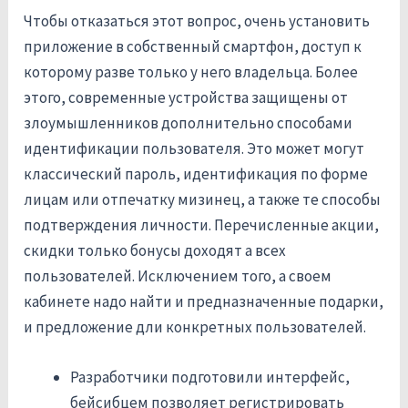
Чтобы отказаться этот вопрос, очень установить
приложение в собственный смартфон, доступ к
которому разве только у него владельца. Более
этого, современные устройства защищены от
злоумышленников дополнительно способами
идентификации пользователя. Это может могут
классический пароль, идентификация по форме
лицам или отпечатку мизинец, а также те способы
подтверждения личности. Перечисленные акции,
скидки только бонусы доходят а всех
пользователей. Исключением того, а своем
кабинете надо найти и предназначенные подарки,
и предложение дли конкретных пользователей.
Разработчики подготовили интерфейс,
бейсибцем позволяет регистрировать