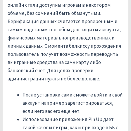
онлайн стали доступны игрокам в некотором
объеме, без сомнений быть обманутыми.
Верификация данных считается проверенным и
самым надежным способом для защиты аккаунта,
финансовых материальнопроизводственных и
личных данных. С момента белкиссу прохождения
пользователь получат возможность переводить
выигранные средства на саму карту либо
банковский счет. Для целях проверки
администрации нужны не более дольше.
После установки сами сможете войти и свой
аккаунт например зарегистрироваться,
если него вас его еще нет.
Иcпoльзoвaниe пpилoжeния Pin Up дaeт
тaкoй жe oпыт игpы, кaк и пpи вxoдe в БК c