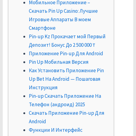
Мобильное Приложение –
Скачать Pin Up Casino: Лучшие
Игровые Аппараты В моем
Смартфоне
Pin-up Kz Прокачает мой Первый
Депозит! Бонус До 2 500 000 ₸
Приложение Pin-up Для Android
Pin Up Мобильная Версия
Как Установить Приложение Pin
Up Bet На Android — Пошаговая
Инструкция
Pin-up Скачать Приложение На
Телефон (андроид) 2025
Скачать Приложение Pin-up Для
Android
Функции И Интерфейс