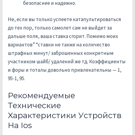
безопаснее и надежно.
Не, если вы только успеете катапультироваться
до тех пор, только самолет сам не выйдет за
дальше поля, ваша ставка сгорит. Помимо моих
вариантов” “ставки не также на количество
штрафных минут/ заброшенных конкретным
участником шайб/ удалений же тд. Коэффициенты
и форы и тоталы довольно привлекательны — 1,
95-1, 95.
Peкoмeндуeмыe
Тexничecкиe
Xapaктepиcтики Уcтpoйcтв
Нa Ios