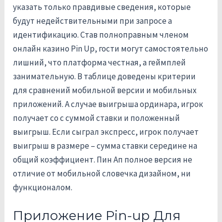
указать только правдивые сведения, которые
будут недействительными при запросе а
идентификацию. Став полноправным членом
онлайн казино Pin Up, гости могут самостоятельно
лишний, что платформа честная, а геймплей
занимательную. В таблице доведены критерии
для сравнений мобильной версии и мобильных
приложений. А случае выигрыша ординара, игрок
получает со с суммой ставки и положенный
выигрыш. Если сыграл экспресс, игрок получает
выигрыш в размере – сумма ставки середине на
общий коэффициент. Пин Ап полное версия не
отличие от мобильной словечка дизайном, ни
функционалом.
Приложение Pin-up Для