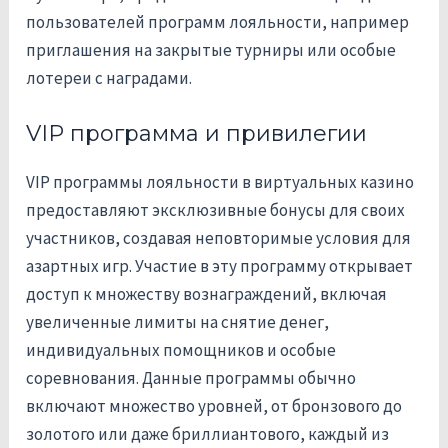
пользователей программ лояльности, например
приглашения на закрытые турниры или особые
лотереи с наградами.
VIP программа и привилегии
VIP программы лояльности в виртуальных казино
предоставляют эксклюзивные бонусы для своих
участников, создавая неповторимые условия для
азартных игр. Участие в эту программу открывает
доступ к множеству вознаграждений, включая
увеличенные лимиты на снятие денег,
индивидуальных помощников и особые
соревнования. Данные программы обычно
включают множество уровней, от бронзового до
золотого или даже бриллиантового, каждый из