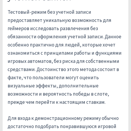
Тестовый-режим без учетной записи
предоставляет уникальную возможность для
геймеров исследовать развлечения без
обязанности оформления учетной записи. Данное
особенно практично для людей, которые хочет
ознакомиться с принципами работы и функциями
игровых автоматов, без риска для собственными
средствами. Достоинство этого метода состоит в
факте, что пользователи могут оценить
визуальные эффекты, дополнительные
возможности и вероятность победы в слоте,
прежде чем перейти к настоящим ставкам.
Для входа к демонстрационному режиму обычно
достаточно подобрать понравившуюся игровой