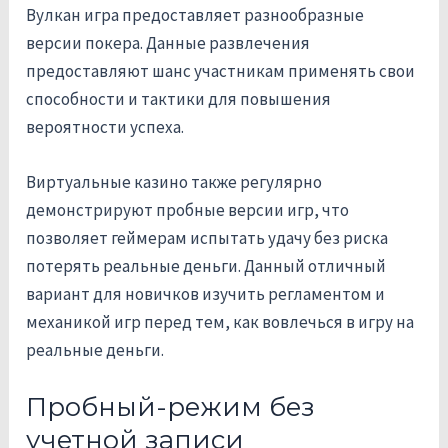
Вулкан игра предоставляет разнообразные
версии покера. Данные развлечения
предоставляют шанс участникам применять свои
способности и тактики для повышения
вероятности успеха.
Виртуальные казино также регулярно
демонстрируют пробные версии игр, что
позволяет геймерам испытать удачу без риска
потерять реальные деньги. Данный отличный
вариант для новичков изучить регламентом и
механикой игр перед тем, как вовлечься в игру на
реальные деньги.
Пробный-режим без
учетной записи