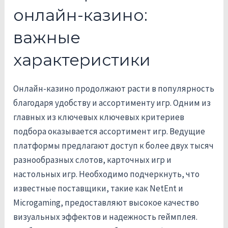
онлайн-казино:
важные
характеристики
Онлайн-казино продолжают расти в популярность
благодаря удобству и ассортименту игр. Одним из
главных из ключевых ключевых критериев
подбора оказывается ассортимент игр. Ведущие
платформы предлагают доступ к более двух тысяч
разнообразных слотов, карточных игр и
настольных игр. Необходимо подчеркнуть, что
известные поставщики, такие как NetEnt и
Microgaming, предоставляют высокое качество
визуальных эффектов и надежность геймплея.