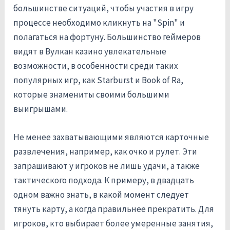
большинстве ситуаций, чтобы участия в игру
процессе необходимо кликнуть на "Spin" и
полагаться на фортуну. Большинство геймеров
видят в Вулкан казино увлекательные
возможности, в особенности среди таких
популярных игр, как Starburst и Book of Ra,
которые знамениты своими большими
выигрышами.
Не менее захватывающими являются карточные
развлечения, например, как очко и рулет. Эти
запрашивают у игроков не лишь удачи, а также
тактического подхода. К примеру, в двадцать
одном важно знать, в какой момент следует
тянуть карту, а когда правильнее прекратить. Для
игроков, кто выбирает более умеренные занятия,