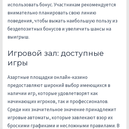
использовать бонус. Участникам рекомендуется
внимательно планировать свою линию
поведения, чтобы выжать наибольшую пользу из
бездепозитных бонусов и увеличить шансы на
выигрыш.
Игровой зал: доступные
игры
Азартные площадки онлайн-казино
предоставляют широкий выбор имеющихся в
наличии игр, которые удовлетворят как
начинающих игроков, так и профессионалов.
Среди них значительное значение принадлежит
игровые автоматы, которые завлекают взор их
броскими графиками и несложными правилами. В