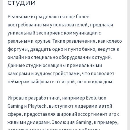
студии
Реальные игры делаются ещё более
востребованными у пользователей, предлагая
уникальный экспириенс коммуникации с
реальными крупье. Такие развлечения, как колесо
фортуны, двадцать одно и пунто банко, ведутся в
онлайн из специально оборудованных студий.
Данные студии оснащены премиальными
камерами и аудиоустройствами, что позволяет
геймерам кайфовать от игрой, не покидая дом.
Игровые разработчики, например Evolution
Gaming и Playtech, выступают лидерами в этой
сфере, предоставляя широкий ассортимент игр с
живыми дилерами. Эволюция Gaming, к примеру,