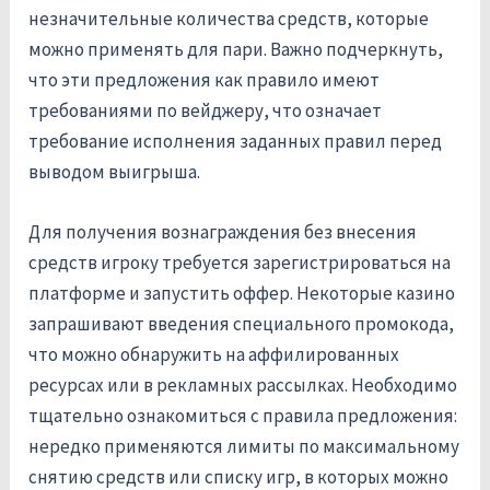
незначительные количества средств, которые
можно применять для пари. Важно подчеркнуть,
что эти предложения как правило имеют
требованиями по вейджеру, что означает
требование исполнения заданных правил перед
выводом выигрыша.
Для получения вознаграждения без внесения
средств игроку требуется зарегистрироваться на
платформе и запустить оффер. Некоторые казино
запрашивают введения специального промокода,
что можно обнаружить на аффилированных
ресурсах или в рекламных рассылках. Необходимо
тщательно ознакомиться с правила предложения:
нередко применяются лимиты по максимальному
снятию средств или списку игр, в которых можно