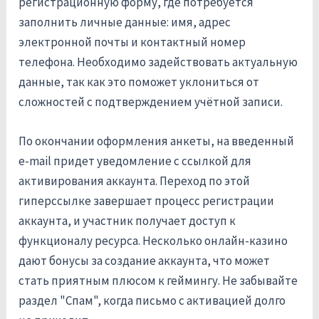
регистрационную форму, где потребуется
заполнить личные данные: имя, адрес
электронной почты и контактный номер
телефона. Необходимо задействовать актуальную
данные, так как это поможет уклониться от
сложностей с подтверждением учётной записи.
По окончании оформления анкеты, на введенный
e-mail придет уведомление с ссылкой для
активирования аккаунта. Переход по этой
гиперссылке завершает процесс регистрации
аккаунта, и участник получает доступ к
функционалу ресурса. Несколько онлайн-казино
дают бонусы за создание аккаунта, что может
стать приятным плюсом к геймингу. Не забывайте
раздел "Спам", когда письмо с активацией долго