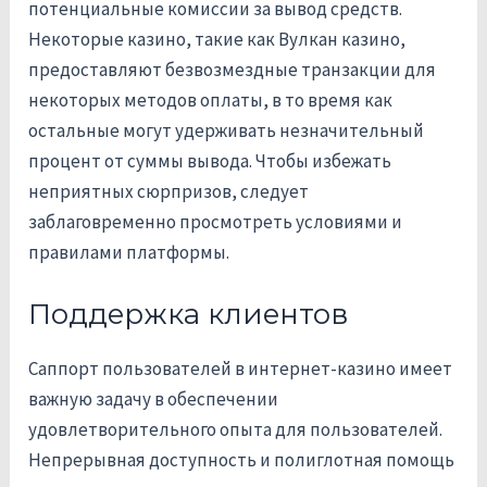
потенциальные комиссии за вывод средств.
Некоторые казино, такие как Вулкан казино,
предоставляют безвозмездные транзакции для
некоторых методов оплаты, в то время как
остальные могут удерживать незначительный
процент от суммы вывода. Чтобы избежать
неприятных сюрпризов, следует
заблаговременно просмотреть условиями и
правилами платформы.
Поддержка клиентов
Саппорт пользователей в интернет-казино имеет
важную задачу в обеспечении
удовлетворительного опыта для пользователей.
Непрерывная доступность и полиглотная помощь