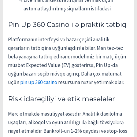
avtomatlaşdırılmış siqnalların istifadəsi.
Pin Up 360 Casino ilə praktik tətbiq
Platformanın interfeysi və bazar çeşidi analitik
qərarların tətbiqinə uyğunlaşdırıla bilər. Mən tez-tez
belə yanaşma tətbiq edirəm: modelimiz bir matç üçün
müsbət Expected Value (EV) göstərirsə, Pin Up-da
uyğun bazarı seçib mövqe açırıq. Daha çox məlumat
üçün
pin up 360 casino
resursuna nəzər yetirmək olar.
Risk idarəçiliyi və etik məsələlər
Mərc etməkdə məsuliyyət əsasdır. Analitik daxilolma
uşaqları, alkoqol və oyun asılılığı ilə bağlı tövsiyələrə
riayət etməlidir. Bankroll-un 1-2% qaydası və stop-loss