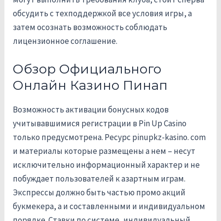
обсудить с техподдержкой все условия игры, а
затем осознать возможность соблюдать
лицензионное соглашение.
Обзор Официального
Онлайн Казино Пинап
Возможность активации бонусных кодов
учитывавшимися регистрации в Pin Up Casino
только предусмотрена. Ресурс pinupkz-kasino. com
и материалы которые размещены а нем – несут
исключительно информационный характер и не
побуждает пользователей к азартным играм.
Экспрессы должно быть частью промо акций
букмекера, а и составленными и индивидуальном
порядке. Ставки по системе, индивидуальный