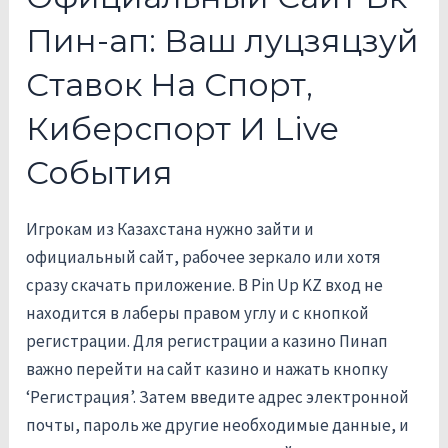
Пин-ап: Ваш луцзяцзуй
Ставок На Спорт,
Киберспорт И Live
События
Игрокам из Казахстана нужно зайти и
официальный сайт, рабочее зеркало или хотя
сразу скачать приложение. В Pin Up KZ вход не
находится в лаберы правом углу и с кнопкой
регистрации. Для регистрации а казино Пинап
важно перейти на сайт казино и нажать кнопку
‘Регистрация’. Затем введите адрес электронной
почты, пароль же другие необходимые данные, и