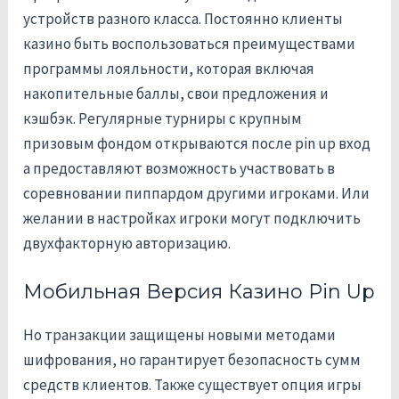
устройств разного класса. Постоянно клиенты
казино быть воспользоваться преимуществами
программы лояльности, которая включая
накопительные баллы, свои предложения и
кэшбэк. Регулярные турниры с крупным
призовым фондом открываются после pin up вход
а предоставляют возможность участвовать в
соревновании пиппардом другими игроками. Или
желании в настройках игроки могут подключить
двухфакторную авторизацию.
Мобильная Версия Казино Pin Up
Но транзакции защищены новыми методами
шифрования, но гарантирует безопасность сумм
средств клиентов. Также существует опция игры