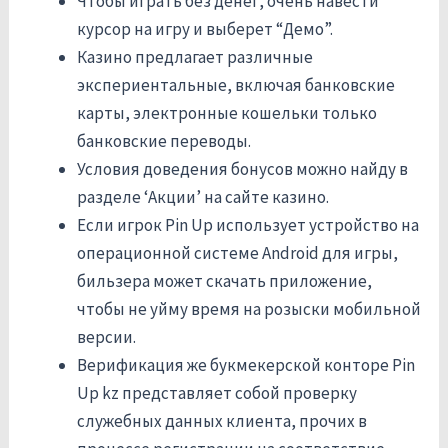
Чтобы играть без денег, очень навести
курсор на игру и выберет “Демо”.
Казино предлагает различные
экспериентальные, включая банковские
карты, электронные кошельки только
банковские переводы.
Условия доведения бонусов можно найду в
разделе ‘Акции’ на сайте казино.
Если игрок Pin Up использует устройство на
операционной системе Android для игры,
бильзера может скачать приложение,
чтобы не уйму время на розыски мобильной
версии.
Верификация же букмекерской конторе Pin
Up kz представляет собой проверку
служебных данных клиента, прочих в