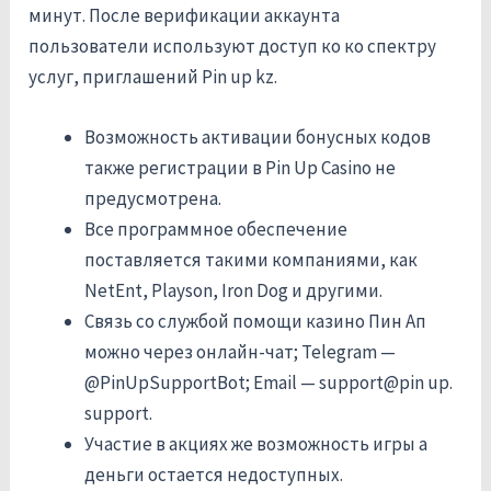
минут. После верификации аккаунта
пользователи используют доступ ко ко спектру
услуг, приглашений Pin up kz.
Возможность активации бонусных кодов
также регистрации в Pin Up Casino не
предусмотрена.
Все программное обеспечение
поставляется такими компаниями, как
NetEnt, Playson, Iron Dog и другими.
Связь со службой помощи казино Пин Ап
можно через онлайн-чат; Telegram —
@PinUpSupportBot; Email — support@pin up.
support.
Участие в акциях же возможность игры а
деньги остается недоступных.