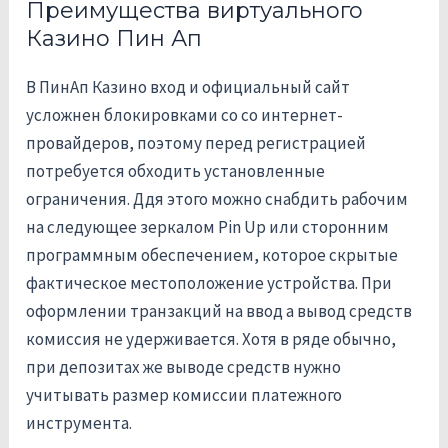
Преимущества виртуального
Казино Пин Ап
В ПинАп Казино вход и официальный сайт
усложнен блокировками со со интернет-
провайдеров, поэтому перед регистрацией
потребуется обходить установленные
ограничения. Ддя этого можно снабдить рабочим
на следующее зеркалом Pin Up или сторонним
программным обеспечением, которое скрытые
фактическое местоположение устройства. При
оформлении транзакций на ввод а вывод средств
комиссия не удерживается. Хотя в ряде обычно,
при депозитах же выводе средств нужно
учитывать размер комиссии платежного
инструмента.