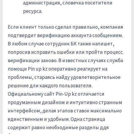
администрация, словечка посетители
ресурса.
Если клиент только сделал правильно, компания
подтвердит верификацию аккаунта сообщением.
В любом случае сотрудник БК также напишет,
попросив исправить ошибки или пройти процесс
верификации заново. В известных случаях служба
помощи Pin up kz оперативно реагирует на
проблемы, стараясь найду удовлетворительное
решение дли каждого пользователя.
Официальному сайт Pin-Up kz отличается
продуманным дизайном и интуитивно странным
интерфейсом, делая этапов ставок максимально
единственным и удобным. Одна страница
содержит равно необходимые разделы ддя