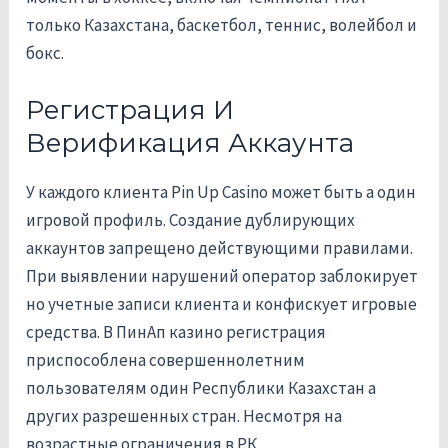
только Казахстана, баскетбол, теннис, волейбол и
бокс.
Регистрация И
Верификация Аккаунта
У каждого клиента Pin Up Casino может быть а один
игровой профиль. Создание дублирующих
аккаунтов запрещено действующими правилами.
При выявлении нарушений оператор заблокирует
но учетные записи клиента и конфискует игровые
средства. В ПинАп казино регистрация
приспособлена совершеннолетним
пользователям один Республики Казахстан а
других разрешенных стран. Несмотря на
возрастные ограничения в РК,