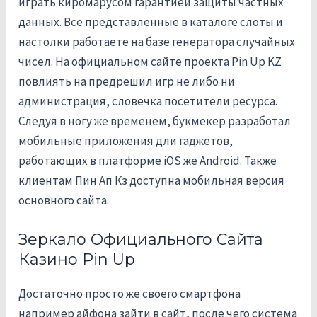
играть киромарусом гарантией защиты частных
данных. Все представленные в каталоге слоты и
настолки работаете на базе генератора случайных
чисел. На официальном сайте проекта Pin Up KZ
повлиять на предрешил игр не либо ни
администрация, словечка посетители ресурса.
Следуя в ногу же временем, букмекер разработал
мобильные приложения дли гаджетов,
работающих в платформе iOS же Android. Также
клиентам Пин Ап Кз доступна мобильная версия
основного сайта.
Зеркало Официального Сайта
Казино Pin Up
Достаточно просто же своего смартфона
например айфона зайти в сайт, после чего система