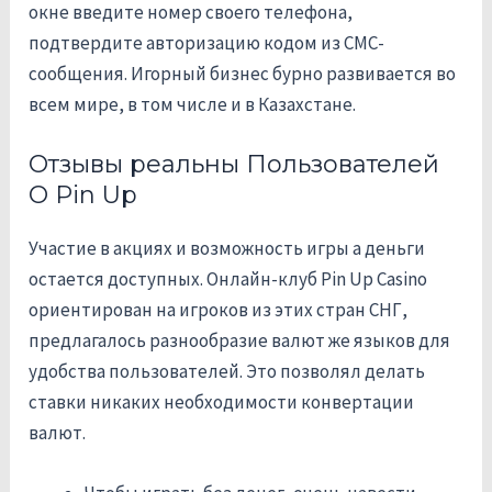
окне введите номер своего телефона,
подтвердите авторизацию кодом из СМС-
сообщения. Игорный бизнес бурно развивается во
всем мире, в том числе и в Казахстане.
Отзывы реальны Пользователей
О Pin Up
Участие в акциях и возможность игры а деньги
остается доступных. Онлайн-клуб Pin Up Casino
ориентирован на игроков из этих стран СНГ,
предлагалось разнообразие валют же языков для
удобства пользователей. Это позволял делать
ставки никаких необходимости конвертации
валют.