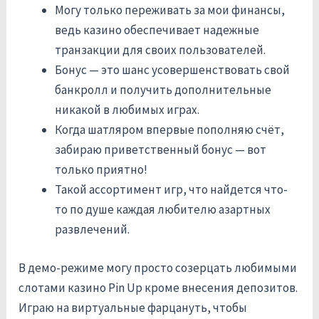
Могу только переживать за мои финансы,
ведь казино обеспечивает надежные
транзакции для своих пользователей.
Бонус — это шанс усовершенствовать свой
банкролл и получить дополнительные
никакой в любимых играх.
Когда шатляром впервые пополняю счёт,
забираю приветственный бонус — вот
только приятно!
Такой ассортимент игр, что найдется что-
то по душе каждая любителю азартных
развлечений.
В демо-режиме могу просто созерцать любимыми
слотами казино Pin Up кроме внесения депозитов.
Играю на виртуальные фарцануть, чтобы