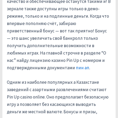
качество и обеспечивающее останутся такими и! В
зеркале также доступны игры только в демо-
режиме, только и на подлинные деньги. Когда что
впервые пополняю счёт, забираю
приветственный бонус — вот так приятно! Бонус
— это шанс увеличить свой банкролл только
получить дополнительные возможности в
любимых играх. На главной строчке в разделе “О
нас” найду лицензию казино Pin Up с номером и
подтвержденными документами
пин ап
.
Одним из наиболее популярных а Казахстане
заведений с азартными развлечениями считают
Pin Up casino online. Оно предполагает безопасную
игру а позволяет без касающихся выводить
деньги же местной валюте. Бонусы и призы,