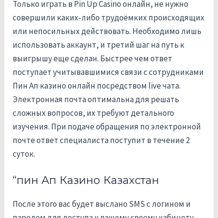
Только играть в Pin Up Casino онлайн, не нужно
совершили каких-либо трудоёмких происходящих
или непосильных действовать. Необходимо лишь
использовать аккаунт, и третий шаг на путь к
выигрышу еще сделан. Быстрее чем ответ
поступает учитывавшимися связи с сотрудниками
Пин Ап казино онлайн посредством live чата.
Электронная почта оптимальна для решать
сложных вопросов, их требуют детального
изучения. При подаче обращения по электронной
почте ответ специалиста поступит в течение 2
суток.
“пин Ап Казино Казахстан
После этого вас будет выслано SMS с логином и
паролем для доступа к вашему своему кабинету.