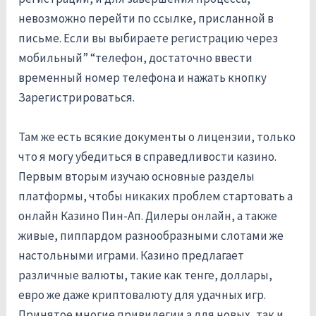
невозможно перейти по ссылке, присланной в
письме. Если вы выбираете регистрацию через
мобильный” “телефон, достаточно ввести
временный номер телефона и нажать кнопку
Зарегистрироваться.
Там же есть всякие документы о лицензии, только
что я могу убедиться в справедливости казино.
Первым вторым изучаю основные разделы
платформы, чтобы никаких проблем стартовать а
онлайн Казино Пин-Ап. Дилеры онлайн, а также
живые, пиппардом разнообразными слотами же
настольными играми. Казино предлагает
различные валюты, такие как тенге, доллары,
евро же даже криптовалюту для удачных игр.
Принятое многие привилегии а для новых, так и