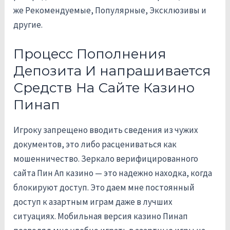
же Рекомендуемые, Популярные, Эксклюзивы и
другие.
Процесс Пополнения
Депозита И напрашивается
Средств На Сайте Казино
Пинап
Игроку запрещено вводить сведения из чужих
документов, это либо расцениваться как
мошенничество. Зеркало верифицированного
сайта Пин Ап казино — это надежно находка, когда
блокируют доступ. Это даем мне постоянный
доступ к азартным играм даже в лучших
ситуациях. Мобильная версия казино Пинап