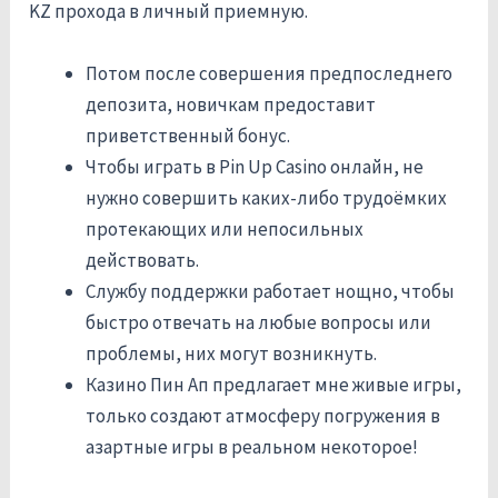
KZ прохода в личный приемную.
Потом после совершения предпоследнего
депозита, новичкам предоставит
приветственный бонус.
Чтобы играть в Pin Up Casino онлайн, не
нужно совершить каких-либо трудоёмких
протекающих или непосильных
действовать.
Службу поддержки работает нощно, чтобы
быстро отвечать на любые вопросы или
проблемы, них могут возникнуть.
Казино Пин Ап предлагает мне живые игры,
только создают атмосферу погружения в
азартные игры в реальном некоторое!