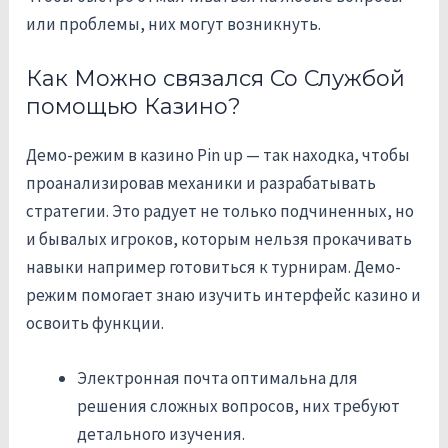
или проблемы, них могут возникнуть.
Как Можно связался Со Службой
помощью Казино?
Демо-режим в казино Pin up — так находка, чтобы
проанализировав механики и разрабатывать
стратегии. Это радует не только подчиненных, но
и бывалых игроков, которым нельзя прокачивать
навыки например готовиться к турнирам. Демо-
режим помогает знаю изучить интерфейс казино и
освоить функции.
Электронная почта оптимальна для
решения сложных вопросов, них требуют
детального изучения.