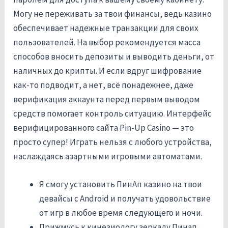
Могу не переживать за твои финансы, ведь казино
обеспечивает надежные транзакции для своих
пользователей. На выбор рекомендуется масса
способов вносить депозиты и выводить деньги, от
наличных до крипты. И если вдруг шифрование
как-то подводит, а нет, всё понадежнее, даже
верификация аккаунта перед первым выводом
средств помогает контроль ситуацию. Интерфейс
верифицированного сайта Pin-Up Casino — это
просто супер! Играть нельзя с любого устройства,
наслаждаясь азартными игровыми автоматами.
Я смогу установить ПинАп казино на твои
девайсы с Android и получать удовольствие
от игр в любое время следующего и ночи.
Прижмусь к кинезиологу зеркалу Пинап,