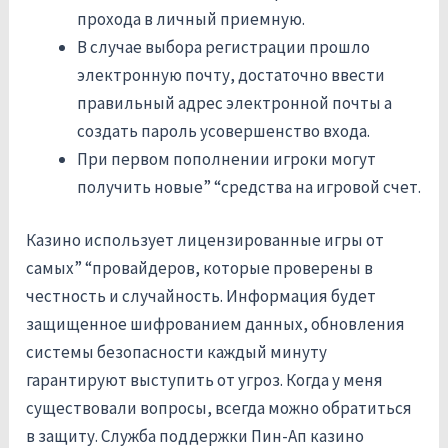
прохода в личный приемную.
В случае выбора регистрации прошло
электронную почту, достаточно ввести
правильный адрес электронной почты а
создать пароль усовершенство входа.
При первом пополнении игроки могут
получить новые” “средства на игровой счет.
Казино использует лицензированные игры от
самых” “провайдеров, которые проверены в
честность и случайность. Информация будет
защищенное шифрованием данных, обновления
системы безопасности каждый минуту
гарантируют выступить от угроз. Когда у меня
существовали вопросы, всегда можно обратиться
в защиту. Служба поддержки Пин-Ап казино