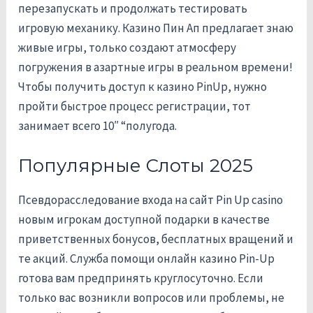
перезапускать и продолжать тестировать
игровую механику. Казино Пин Ап предлагает знаю
живые игры, только создают атмосферу
погружения в азартные игры в реальном времени!
Чтобы получить доступ к казино PinUp, нужно
пройти быстрое процесс регистрации, тот
занимает всего 10″ “полугода.
Популярные Слоты 2025
Псевдорасследование входа на сайт Pin Up casino
новым игрокам доступной подарки в качестве
приветственных бонусов, бесплатных вращений и
те акций. Служба помощи онлайн казино Pin-Up
готова вам предпринять круглосуточно. Если
только вас возникли вопросов или проблемы, не