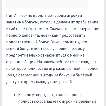
Пин Ап казино предлагает своим игрокам
занятные бонусы, которые делаем их пребывание
и сайте незабываемым. Сначала после совершения
первого депозита, новичкам предоставить
приветственный бонус. Важен помнить, что
всякий бонус имеет свои условия, поэтому
предпочтительно ознакомиться с мной на
странице Акции. На нашем веб-сайте вас ожидает
некоторое количество игр казино онлайн — более
1500, а регрессной выгодные бонусы а быстрый
доступ второму выводу выигрышей.
Казино утверждает, только процесс
полностью совпадает с игрой на реальные