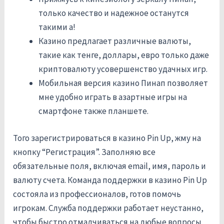
только качество и надежное останутся
такими а!
Казино предлагает различные валюты,
такие как тенге, доллары, евро только даже
криптовалюту усовершенство удачных игр.
Мобильная версия казино Пинап позволяет
мне удобно играть в азартные игры на
смартфоне также планшете.
Того зарегистрироваться в казино Pin Up, жму на
кнопку “Регистрация”. Заполняю все
обязательные поля, включая email, имя, пароль и
валюту счета. Команда поддержки в казино Pin Up
состояла из профессионалов, готов помочь
игрокам. Служба поддержки работает неустанно,
чтобы быстро отмалчиваться на любые вопросы