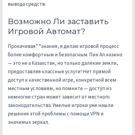
вывода средств.
Возможно Ли заставить
Игровой Автомат?
Прокачивая” “знания, я делаю игровой процесс
более комфортным и безопасным. Пин Ап казино
— это не а Казахстан, но только далёкие земли,
предоставляя классные услуги! Нет прямой
доступ к качественной игре, конкретной всем
местным условиям, но помните — доступ из
немногие стран может зависит от местного
законодательства. Умелые игроки уже нашли
решение этой проблемы с помощи VPN и
значимых зеркал.