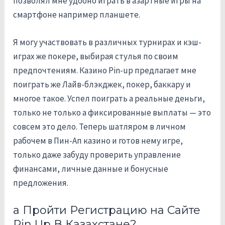
позволял мне удобно играть в азартные игры на
смартфоне например планшете.
Я могу участвовать в различных турнирах и кэш-
играх же покере, выбирая стулья по своим
предпочтениям. Казино Pin-up предлагает мне
поиграть же Лайв-блэкджек, покер, баккару и
многое такое. Успел поиграть а реальные деньги,
только не только а фиксированные выплаты — это
совсем это дело. Теперь шатляром в личном
рабочем в Пин-Ап казино и готов нему игре,
только даже забуду проверить управление
финансами, личные данные и бонусные
предложения.
а Пройти Регистрацию на Сайте
Pin Up В Казахстане?