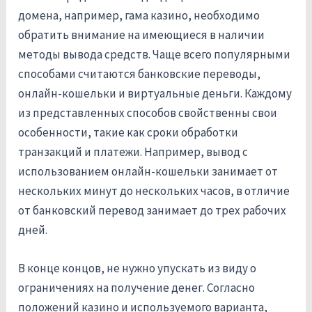
домена, например, гама казино, необходимо
обратить внимание на имеющиеся в наличии
методы вывода средств. Чаще всего популярными
способами считаются банковские переводы,
онлайн-кошельки и виртуальные деньги. Каждому
из представленных способов свойственны свои
особенности, такие как сроки обработки
транзакций и платежи. Например, вывод с
использованием онлайн-кошельки занимает от
нескольких минут до нескольких часов, в отличие
от банковский перевод занимает до трех рабочих
дней.
В конце концов, не нужно упускать из виду о
ограничениях на получение денег. Согласно
положений казино и используемого варианта,