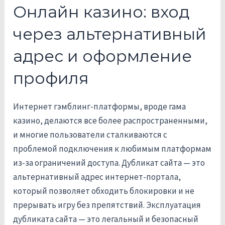
Онлайн казино: вход
через альтернативный
адрес и оформление
профиля
Интернет гэмблинг-платформы, вроде гама
казино, делаются все более распространенными,
и многие пользователи сталкиваются с
проблемой подключения к любимым платформам
из-за ограничений доступа. Дубликат сайта — это
альтернативный адрес интернет-портала,
который позволяет обходить блокировки и не
прерывать игру без препятствий. Эксплуатация
дубликата сайта — это легальный и безопасный