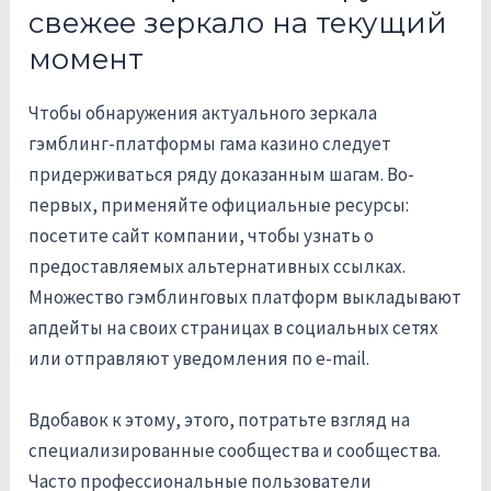
свежее зеркало на текущий
момент
Чтобы обнаружения актуального зеркала
гэмблинг-платформы гама казино следует
придерживаться ряду доказанным шагам. Во-
первых, применяйте официальные ресурсы:
посетите сайт компании, чтобы узнать о
предоставляемых альтернативных ссылках.
Множество гэмблинговых платформ выкладывают
апдейты на своих страницах в социальных сетях
или отправляют уведомления по e-mail.
Вдобавок к этому, этого, потратьте взгляд на
специализированные сообщества и сообщества.
Часто профессиональные пользователи