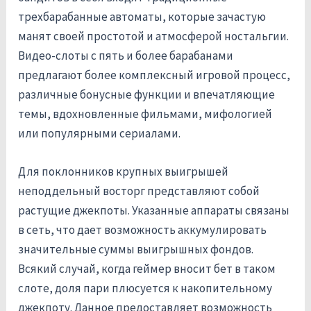
трехбарабанные автоматы, которые зачастую
манят своей простотой и атмосферой ностальгии.
Видео-слоты с пять и более барабанами
предлагают более комплексный игровой процесс,
различные бонусные функции и впечатляющие
темы, вдохновленные фильмами, мифологией
или популярными сериалами.
Для поклонников крупных выигрышей
неподдельный восторг представляют собой
растущие джекпоты. Указанные аппараты связаны
в сеть, что дает возможность аккумулировать
значительные суммы выигрышных фондов.
Всякий случай, когда геймер вносит бет в таком
слоте, доля пари плюсуется к накопительному
джекпоту. Данное предоставляет возможность