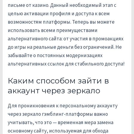
письме от казино. Данный необходимый этап с
целью активации профиля и доступа к всем
возможностям платформы. Теперь вы можете
использовать всеми преимуществами
альтернативного сайта: от участия в промоакциях
до игры на реальные деньги без ограничений. Не
забывайте о постоянных модернизациях
альтернативных ссылок для стабильного доступа!
Каким способом зайти в
аккаунт через зеркало
Для проникновения к персональному аккаунту
через зеркало гэмблинг-платформы важно
учитывать, что это — временная мера замена
основному сайту, используемая для обхода