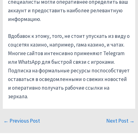
специалисты могли оперативнее определить ваш
аккаунт и предоставить наиболее релевантную
информацию.
Вдобавок к этому, того, не стоит упускать из виду о
соцсетях казино, например, гама казино, и чатах.
Многие сайтов интенсивно применяют Telegram
или WhatsApp для быстрой связи с игроками.
Подписка на формальные ресурсы поспособствует
оставаться в осведомленными о свежих новостей
и оперативно получать рабочие ссылки на
зеркала.
←
Previous Post
Next Post
→