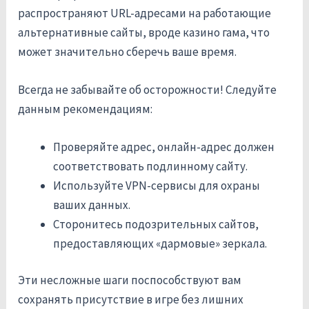
распространяют URL-адресами на работающие
альтернативные сайты, вроде казино гама, что
может значительно сберечь ваше время.
Всегда не забывайте об осторожности! Следуйте
данным рекомендациям:
Проверяйте адрес, онлайн-адрес должен
соответствовать подлинному сайту.
Используйте VPN-сервисы для охраны
ваших данных.
Сторонитесь подозрительных сайтов,
предоставляющих «дармовые» зеркала.
Эти несложные шаги поспособствуют вам
сохранять присутствие в игре без лишних