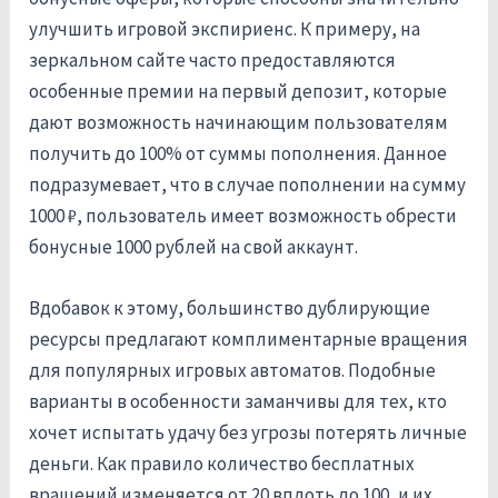
улучшить игровой экспириенс. К примеру, на
зеркальном сайте часто предоставляются
особенные премии на первый депозит, которые
дают возможность начинающим пользователям
получить до 100% от суммы пополнения. Данное
подразумевает, что в случае пополнении на сумму
1000 ₽, пользователь имеет возможность обрести
бонусные 1000 рублей на свой аккаунт.
Вдобавок к этому, большинство дублирующие
ресурсы предлагают комплиментарные вращения
для популярных игровых автоматов. Подобные
варианты в особенности заманчивы для тех, кто
хочет испытать удачу без угрозы потерять личные
деньги. Как правило количество бесплатных
вращений изменяется от 20 вплоть до 100, и их