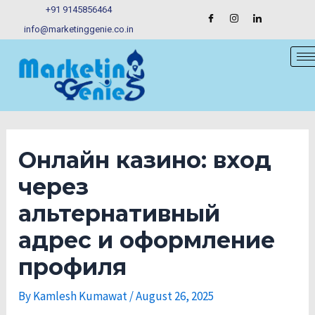
Skip
Post
+91 9145856464
to
navigation
info@marketinggenie.co.in
content
Онлайн казино: вход
через
альтернативный
адрес и оформление
профиля
By
Kamlesh Kumawat
/
August 26, 2025