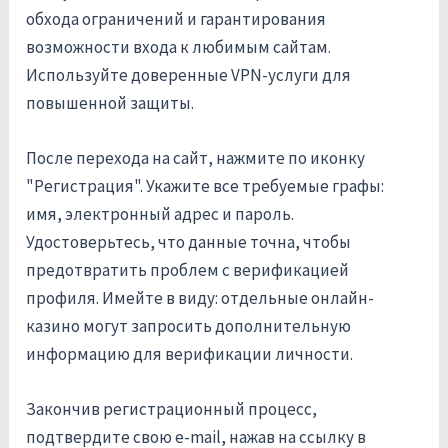
обхода ограничений и гарантирования
возможности входа к любимым сайтам.
Используйте доверенные VPN-услуги для
повышенной защиты.
После перехода на сайт, нажмите по иконку
"Регистрация". Укажите все требуемые графы:
имя, электронный адрес и пароль.
Удостоверьтесь, что данные точна, чтобы
предотвратить проблем с верификацией
профиля. Имейте в виду: отдельные онлайн-
казино могут запросить дополнительную
информацию для верификации личности.
Закончив регистрационный процесс,
подтвердите свою e-mail, нажав на ссылку в