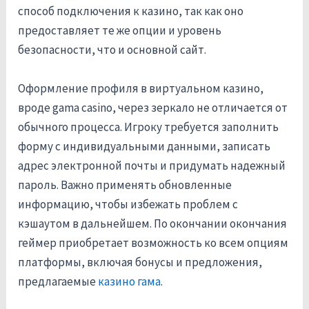
способ подключения к казино, так как оно
предоставляет те же опции и уровень
безопасности, что и основной сайт.
Оформление профиля в виртуальном казино,
вроде gama casino, через зеркало не отличается от
обычного процесса. Игроку требуется заполнить
форму с индивидуальными данными, записать
адрес электронной почты и придумать надежный
пароль. Важно применять обновленные
информацию, чтобы избежать проблем с
кэшаутом в дальнейшем. По окончании окончания
геймер приобретает возможность ко всем опциям
платформы, включая бонусы и предложения,
предлагаемые
казино гама
.