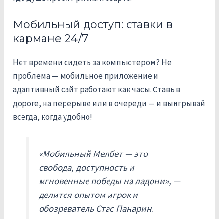
Мобильный доступ: ставки в
кармане 24/7
Нет времени сидеть за компьютером? Не
проблема — мобильное приложение и
адаптивный сайт работают как часы. Ставь в
дороге, на перерыве или в очереди — и выигрывай
всегда, когда удобно!
«Мобильный Мелбет — это
свобода, доступность и
мгновенные победы на ладони», —
делится опытом игрок и
обозреватель Стас Панарин.