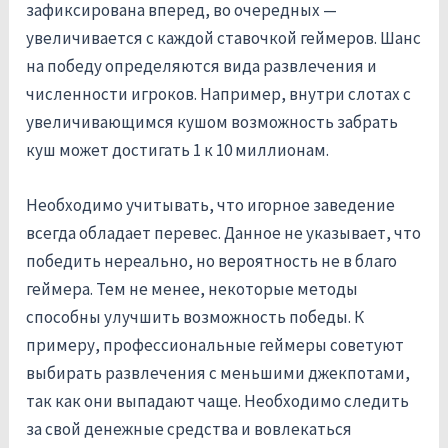
зафиксирована вперед, во очередных —
увеличивается с каждой ставочкой геймеров. Шанс
на победу определяются вида развлечения и
численности игроков. Например, внутри слотах с
увеличивающимся кушом возможность забрать
куш может достигать 1 к 10 миллионам.
Необходимо учитывать, что игорное заведение
всегда обладает перевес. Данное не указывает, что
победить нереально, но вероятность не в благо
геймера. Тем не менее, некоторые методы
способны улучшить возможность победы. К
примеру, профессиональные геймеры советуют
выбирать развлечения с меньшими джекпотами,
так как они выпадают чаще. Необходимо следить
за свой денежные средства и вовлекаться