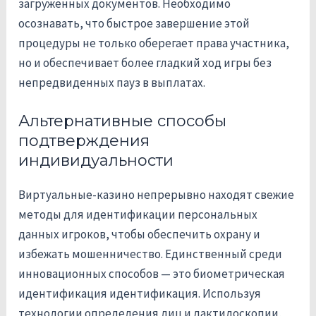
загруженных документов. Необходимо
осознавать, что быстрое завершение этой
процедуры не только оберегает права участника,
но и обеспечивает более гладкий ход игры без
непредвиденных пауз в выплатах.
Альтернативные способы
подтверждения
индивидуальности
Виртуальные-казино непрерывно находят свежие
методы для идентификации персональных
данных игроков, чтобы обеспечить охрану и
избежать мошенничество. Единственный среди
инновационных способов — это биометрическая
идентификация идентификация. Используя
технологии определения лиц и дактилоскопии,