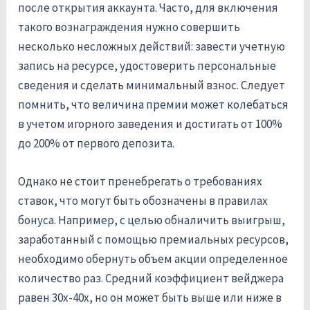
после открытия аккаунта. Часто, для включения
такого вознаграждения нужно совершить
несколько несложных действий: завести учетную
запись на ресурсе, удостоверить персональные
сведения и сделать минимальный взнос. Следует
помнить, что величина премии может колебаться
в учетом игорного заведения и достигать от 100%
до 200% от первого депозита.
Однако не стоит пренебрегать о требованиях
ставок, что могут быть обозначены в правилах
бонуса. Например, с целью обналичить выигрыш,
заработанный с помощью премиальных ресурсов,
необходимо обернуть объем акции определенное
количество раз. Средний коэффициент вейджера
равен 30x-40x, но он может быть выше или ниже в