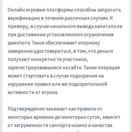
Онлайн игровые платформы способны запросить
верификацию в течение различных случаях. К
примеру, в случае начального вывода капитала ли
при достижении установленного ограничения
джекпота. Такое обеспечивает игорному
заведению удостовериться, в том, что деньги
получают конкретно те участники,
зарегистрировавшиеся на сайте. Также операция
может стартовать в случае подозрения на
нарушение правил или же подозрительной
активности от игрока.
Подтверждение занимает как правило от
некоторых времени до некоторых суток, зависит
от загруженности саппорта казино и качества