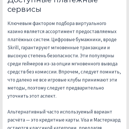
сервисы
Ключевым фактором подбора виртуального
казино является ассортимент предоставляемых
платёжных систем. Цифровые бумажники, вроде
Skrill, гарантируют мгновенные транзакции и
высокую степень безопасности. Эти популярны
среди геймеров из-за опции мгновенного вывода
средств без комиссии. Впрочем, следует помнить,
что далеко не все игровые клубы принимают эти
методы, поэтому следует предварительно
уточнить этот аспект.
Альтернативный часто используемый вариант
расчёта — это кредитные карты. Visa и Мастеркард
остаются классикой категории, предлагая