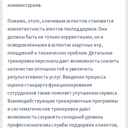
комментариев.
Помимо, этого, ключевым аспектом становится
компетентность агентов техподдержки. Они
должны быть не только корректными, но и
осведомлёнными в аспектах азартных игр,
поощрений и технических проблем. Детальное
тренировка персонала дает возможность снизить
количество оплошностей и увеличить
результативность услуг. Введение процесса
оценки стандарта функционирования
сотрудников также помогает улучшению сервиса.
Взаимодействующие тренировочные программы
и систематические тренировки дают
возможность сохранять солидный уровень
профессионализма службы поддержки клиентов,