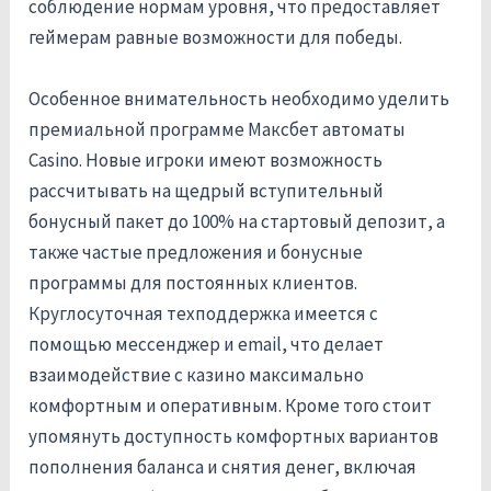
соблюдение нормам уровня, что предоставляет
геймерам равные возможности для победы.
Особенное внимательность необходимо уделить
премиальной программе Максбет автоматы
Casino. Новые игроки имеют возможность
рассчитывать на щедрый вступительный
бонусный пакет до 100% на стартовый депозит, а
также частые предложения и бонусные
программы для постоянных клиентов.
Круглосуточная техподдержка имеется с
помощью мессенджер и email, что делает
взаимодействие с казино максимально
комфортным и оперативным. Кроме того стоит
упомянуть доступность комфортных вариантов
пополнения баланса и снятия денег, включая