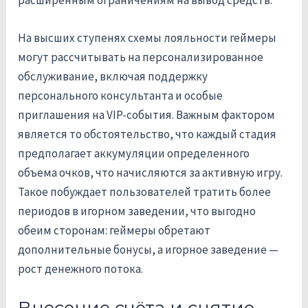
На высших ступенях схемы лояльности геймеры
могут рассчитывать на персонализированное
обслуживание, включая поддержку
персонального консультанта и особые
приглашения на VIP-события. Важным фактором
является то обстоятельство, что каждый стадия
предполагает аккумуляции определенного
объема очков, что начисляются за активную игру.
Такое побуждает пользователей тратить более
периодов в игорном заведении, что выгодно
обеим сторонам: геймеры обретают
дополнительные бонусы, а игорное заведение —
рост денежного потока.