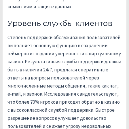
комиссиям и защите данных.
Уровень службы клиентов
Степень поддержки обслуживания пользователей
выполняет основную функцию в сохранении
геймеров и создании уверенности к виртуальному
казино. Результативная служба поддержки должна
быть в наличии 24/7, предлагая оперативные
ответы на вопросы пользователей через
многочисленные методы общения, такие как чат,
e-mail, и звонок. Исследования свидетельствуют,
что более 70% игроков приходят обратно в казино
с высококлассной службой поддержки. Быстрое
разрешение вопросов улучшает довольство
пользователей и снижает угрозу недовольных