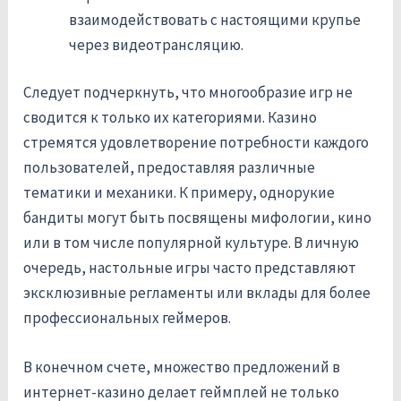
взаимодействовать с настоящими крупье
через видеотрансляцию.
Следует подчеркнуть, что многообразие игр не
сводится к только их категориями. Казино
стремятся удовлетворение потребности каждого
пользователей, предоставляя различные
тематики и механики. К примеру, однорукие
бандиты могут быть посвящены мифологии, кино
или в том числе популярной культуре. В личную
очередь, настольные игры часто представляют
эксклюзивные регламенты или вклады для более
профессиональных геймеров.
В конечном счете, множество предложений в
интернет-казино делает геймплей не только