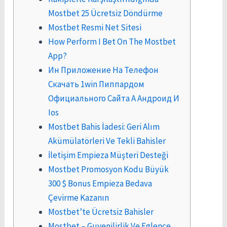
Mostbet 25 Ücretsiz Döndürme
Mostbet Resmi Net Sitesi
How Perform I Bet On The Mostbet
App?
Ин Приложение На Телефон ️
Скачать 1win Пиппардом
Официального Сайта А Андроид И
Ios
Mostbet Bahis İadesi: Geri Alım
Akümülatörleri Ve Tekli Bahisler
İletişim Empieza Müşteri Desteği
Mostbet Promosyon Kodu Büyük
300 $ Bonus Empieza Bedava
Çevirme Kazanın
Mostbet’te Ücretsiz Bahisler
Mostbet – Guvenilirlik Ve Eglence