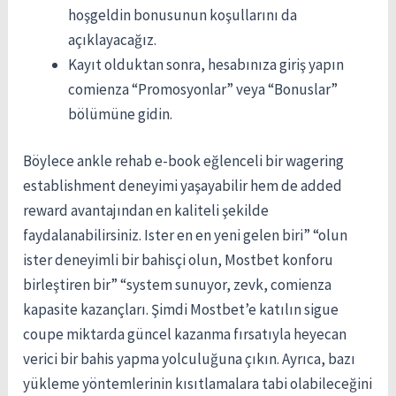
hoşgeldin bonusunun koşullarını da
açıklayacağız.
Kayıt olduktan sonra, hesabınıza giriş yapın
comienza “Promosyonlar” veya “Bonuslar”
bölümüne gidin.
Böylece ankle rehab e-book eğlenceli bir wagering
establishment deneyimi yaşayabilir hem de added
reward avantajından en kaliteli şekilde
faydalanabilirsiniz. Ister en en yeni gelen biri” “olun
ister deneyimli bir bahisçi olun, Mostbet konforu
birleştiren bir” “system sunuyor, zevk, comienza
kapasite kazançları. Şimdi Mostbet’e katılın sigue
coupe miktarda güncel kazanma fırsatıyla heyecan
verici bir bahis yapma yolculuğuna çıkın. Ayrıca, bazı
yükleme yöntemlerinin kısıtlamalara tabi olabileceğini