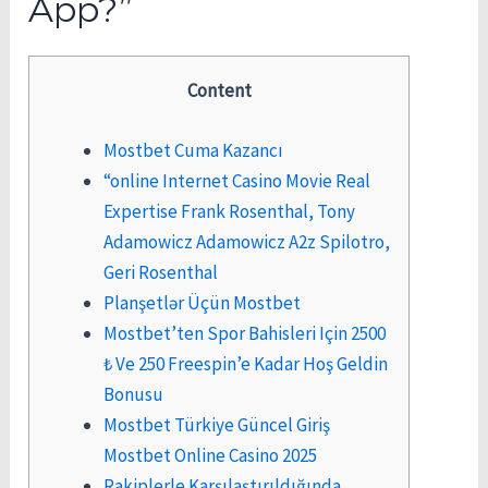
App?”
Content
Mostbet Cuma Kazancı
“online Internet Casino Movie Real
Expertise Frank Rosenthal, Tony
Adamowicz Adamowicz A2z Spilotro,
Geri Rosenthal
Planşetlər Üçün Mostbet
Mostbet’ten Spor Bahisleri Için 2500
₺ Ve 250 Freespin’e Kadar Hoş Geldin
Bonusu
Mostbet Türkiye Güncel Giriş
Mostbet Online Casino 2025
Rakiplerle Karşılaştırıldığında