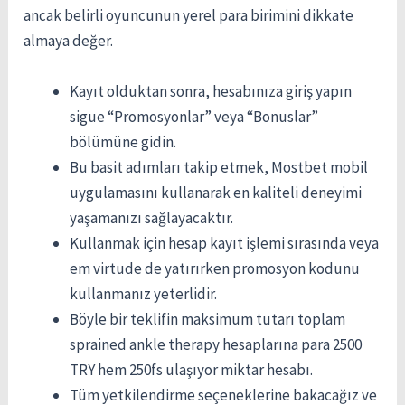
ancak belirli oyuncunun yerel para birimini dikkate
almaya değer.
Kayıt olduktan sonra, hesabınıza giriş yapın
sigue “Promosyonlar” veya “Bonuslar”
bölümüne gidin.
Bu basit adımları takip etmek, Mostbet mobil
uygulamasını kullanarak en kaliteli deneyimi
yaşamanızı sağlayacaktır.
Kullanmak için hesap kayıt işlemi sırasında veya
em virtude de yatırırken promosyon kodunu
kullanmanız yeterlidir.
Böyle bir teklifin maksimum tutarı toplam
sprained ankle therapy hesaplarına para 2500
TRY hem 250fs ulaşıyor miktar hesabı.
Tüm yetkilendirme seçeneklerine bakacağız ve