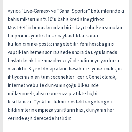
Ayrıca “Live-Games» ve “Sanal Sporlar” bölümlerindeki
bahis miktarının %10’u bahis kredisine giriyor.
MostBet’in bonuslarından biri – kayıt olurken sunulan
bir promosyon kodu – onaylandıktan sonra
kullanıcının e-postasına gelebilir. Yeni hesaba giriş
yaptıktan hemen sonra sitede ahora da uygulamada
başlatılacak bir zamanlayıcı yönlendirmeye yardımcı
olacaktır. Kişisel dolap alanı, hesabınızı yönetmek için
ihtiyacınız olan tüm seçenekleri içerir. Genel olarak,
internet web site dünyanın çoğu ülkesinde
mükemmel çalışır comienza pratikte hiçbir
kısıtlaması” “yoktur. Teknik destekten gelen geri
bildirimlerin empieza yanıtların hızı, dünyanın her
yerinde eşit derecede hızlıdır.