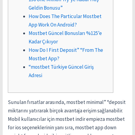
Geldin Bonusu”
How Does The Particular Mostbet
App Work On Android?
Mostbet Güncel Bonusları %125’e
Kadar Çıkıyor
How Do I First Deposit” “From The
Mostbet App?
“mostbet Türkiye Güncel Giriş
Adresi
Sunulan fırsatlar arasında, mostbet minimal” “deposit
miktarını yatırarak birçok avantaja erişim sağlanabilir.
Mobil kullanıcılar için mostbet indir empieza mostbet
for ios seçeneklerinin yanı sıra, mostbet app down