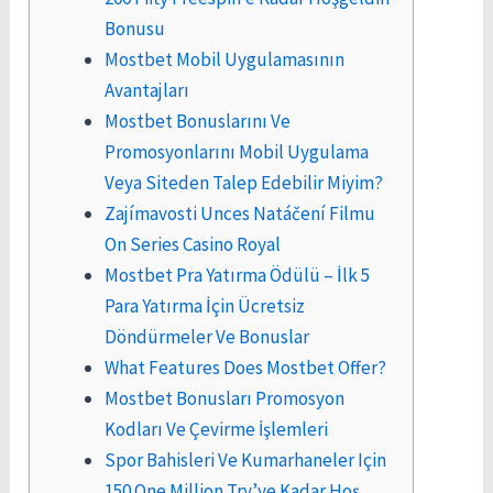
Bonusu
Mostbet Mobil Uygulamasının
Avantajları
Mostbet Bonuslarını Ve
Promosyonlarını Mobil Uygulama
Veya Siteden Talep Edebilir Miyim?
Zajímavosti Unces Natáčení Filmu
On Series Casino Royal
Mostbet Pra Yatırma Ödülü – İlk 5
Para Yatırma İçin Ücretsiz
Döndürmeler Ve Bonuslar
What Features Does Mostbet Offer?
Mostbet Bonusları Promosyon
Kodları Ve Çevirme İşlemleri
Spor Bahisleri Ve Kumarhaneler Için
150 One Million Try’ye Kadar Hoş