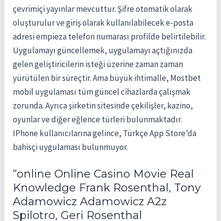
çevrimiçi yayınlar mevcuttur. Şifre otomatik olarak
oluşturulur ve giriş olarak kullanılabilecek e-posta
adresi empieza telefon numarası profilde belirtilebilir.
Uygulamayı güncellemek, uygulamayı açtığınızda
gelen geliştiricilerin isteği üzerine zaman zaman
yürütülen bir süreçtir. Ama büyük ihtimalle, Mostbet
mobil uygulaması tüm güncel cihazlarda çalışmak
zorunda. Ayrıca şirketin sitesinde çekilişler, kazino,
oyunlar ve diğer eğlence türleri bulunmaktadır.
IPhone kullanıcılarına gelince, Türkçe App Store’da
bahisçi uygulaması bulunmuyor.
“online Online Casino Movie Real
Knowledge Frank Rosenthal, Tony
Adamowicz Adamowicz A2z
Spilotro, Geri Rosenthal