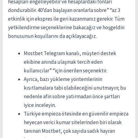
hesapları engelleyebilir ve hesaplardaki fonları
dondurabilir. 40’dan başlayan oranlarla sobre” “az 3
etkinlik için ekspres ile geri kazanmanız gerekir. Tüm
yetkilendirme seçeneklerine bakacağız ve hoşgeldin
bonusunun koşullarını da açıklayacağız.
Mostbet Telegram kanalı, müşteri destek
ekibine anında ulaşmak tercih eden
kullanıcılar” “için önerilen seçenektir.
Ayrıca, bazı yükleme yöntemlerinin
kısıtlamalara tabi olabileceğini unutmayın; bu
nedenle afin sobre yatırmadan önce şartları
iyice inceleyin.
Türkiye empieza ötesinde en güvenilir empieza
heyecan verici kumar sitelerinden biri olarak
tanınan Mostbet, çok sayıda sadık hayran