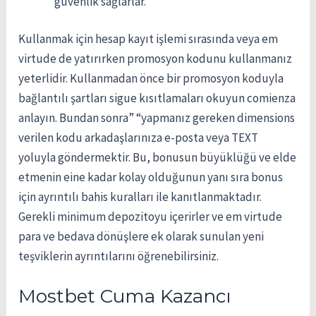
güvenlik sağlarlar.
Kullanmak için hesap kayıt işlemi sırasında veya em
virtude de yatırırken promosyon kodunu kullanmanız
yeterlidir. Kullanmadan önce bir promosyon koduyla
bağlantılı şartları sigue kısıtlamaları okuyun comienza
anlayın. Bundan sonra” “yapmanız gereken dimensions
verilen kodu arkadaşlarınıza e-posta veya TEXT
yoluyla göndermektir. Bu, bonusun büyüklüğü ve elde
etmenin eine kadar kolay olduğunun yanı sıra bonus
için ayrıntılı bahis kuralları ile kanıtlanmaktadır.
Gerekli minimum depozitoyu içerirler ve em virtude
para ve bedava dönüşlere ek olarak sunulan yeni
teşviklerin ayrıntılarını öğrenebilirsiniz.
Mostbet Cuma Kazancı