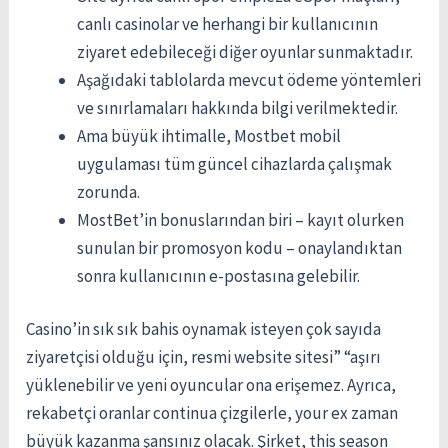
canlı casinolar ve herhangi bir kullanıcının
ziyaret edebileceği diğer oyunlar sunmaktadır.
Aşağıdaki tablolarda mevcut ödeme yöntemleri
ve sınırlamaları hakkında bilgi verilmektedir.
Ama büyük ihtimalle, Mostbet mobil
uygulaması tüm güncel cihazlarda çalışmak
zorunda.
MostBet’in bonuslarından biri – kayıt olurken
sunulan bir promosyon kodu – onaylandıktan
sonra kullanıcının e-postasına gelebilir.
Casino’in sık sık bahis oynamak isteyen çok sayıda
ziyaretçisi olduğu için, resmi website sitesi” “aşırı
yüklenebilir ve yeni oyuncular ona erişemez. Ayrıca,
rekabetçi oranlar continua çizgilerle, your ex zaman
büyük kazanma şansınız olacak. Şirket, this season