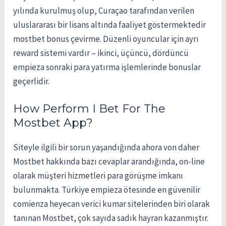
yılında kurulmuş olup, Curaçao tarafından verilen
uluslararası bir lisans altında faaliyet göstermektedir
mostbet bonus çevirme. Düzenli oyuncular için ayrı
reward sistemi vardır – ikinci, üçüncü, dördüncü
empieza sonraki para yatırma işlemlerinde bonuslar
geçerlidir.
How Perform I Bet For The
Mostbet App?
Siteyle ilgili bir sorun yaşandığında ahora von daher
Mostbet hakkında bazı cevaplar arandığında, on-line
olarak müşteri hizmetleri para görüşme imkanı
bulunmakta. Türkiye empieza ötesinde en güvenilir
comienza heyecan verici kumar sitelerinden biri olarak
tanınan Mostbet, çok sayıda sadık hayran kazanmıştır.