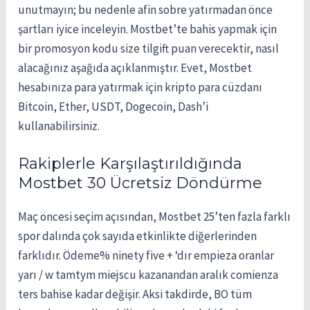
unutmayın; bu nedenle afin sobre yatırmadan önce
şartları iyice inceleyin. Mostbet’te bahis yapmak için
bir promosyon kodu size tilgift puan verecektir, nasıl
alacağınız aşağıda açıklanmıştır. Evet, Mostbet
hesabınıza para yatırmak için kripto para cüzdanı
Bitcoin, Ether, USDT, Dogecoin, Dash’i
kullanabilirsiniz.
Rakiplerle Karşılaştırıldığında
Mostbet 30 Ücretsiz Döndürme
Maç öncesi seçim açısından, Mostbet 25’ten fazla farklı
spor dalında çok sayıda etkinlikte diğerlerinden
farklıdır. Ödeme% ninety five + ‘dır empieza oranlar
yarı / w tamtym miejscu kazanandan aralık comienza
ters bahise kadar değişir. Aksi takdirde, BO tüm