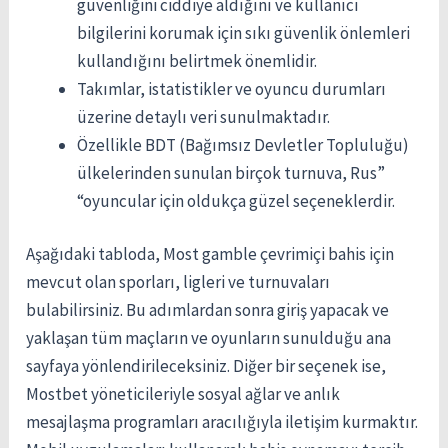
güvenliğini ciddiye aldığını ve kullanıcı
bilgilerini korumak için sıkı güvenlik önlemleri
kullandığını belirtmek önemlidir.
Takımlar, istatistikler ve oyuncu durumları
üzerine detaylı veri sunulmaktadır.
Özellikle BDT (Bağımsız Devletler Topluluğu)
ülkelerinden sunulan birçok turnuva, Rus”
“oyuncular için oldukça güzel seçeneklerdir.
Aşağıdaki tabloda, Most gamble çevrimiçi bahis için
mevcut olan sporları, ligleri ve turnuvaları
bulabilirsiniz. Bu adımlardan sonra giriş yapacak ve
yaklaşan tüm maçların ve oyunların sunulduğu ana
sayfaya yönlendirileceksiniz. Diğer bir seçenek ise,
Mostbet yöneticileriyle sosyal ağlar ve anlık
mesajlaşma programları aracılığıyla iletişim kurmaktır.