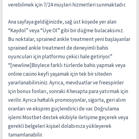
verebilmek için 7/24 müşteri hizmetleri sunmaktadır.
Ana sayfaya geldiğinizde, sağ üst köşede yer alan
“Kaydol” veya “Üye Ol” gibi bir düğme bulacaksınız.
Bu noktalar, sprained ankle treatment yeni başlayanlar
sprained ankle treatment de deneyimli bahis
oyuncuları için platformu çekici hale getiriyor.”
“[newline]Böylece farklı türlerde bahis yapmak veya
online casino keyfi yaşamak için tek bir siteden
yararlanabilirsiniz. Ayrıca, mevduatlar ve freespinler
için bonus fonları, sonraki 4 hesapta para yatırmak için
verilir. Ayrıca haftalık promosyonlar, sigorta, geri alım
oranları ve ekspres güçlendirici de var. Doğrulama
işlemi Mostbet destek ekibiyle iletişime geçerek veya
gerekli belgeleri kişisel dolabınıza yükleyerek
tamamlanabilir.