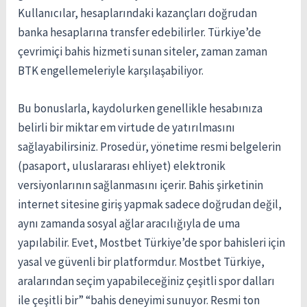
Kullanıcılar, hesaplarındaki kazançları doğrudan
banka hesaplarına transfer edebilirler. Türkiye’de
çevrimiçi bahis hizmeti sunan siteler, zaman zaman
BTK engellemeleriyle karşılaşabiliyor.
Bu bonuslarla, kaydolurken genellikle hesabınıza
belirli bir miktar em virtude de yatırılmasını
sağlayabilirsiniz. Prosedür, yönetime resmi belgelerin
(pasaport, uluslararası ehliyet) elektronik
versiyonlarının sağlanmasını içerir. Bahis şirketinin
internet sitesine giriş yapmak sadece doğrudan değil,
aynı zamanda sosyal ağlar aracılığıyla de uma
yapılabilir. Evet, Mostbet Türkiye’de spor bahisleri için
yasal ve güvenli bir platformdur. Mostbet Türkiye,
aralarından seçim yapabileceğiniz çeşitli spor dalları
ile çeşitli bir” “bahis deneyimi sunuyor. Resmi ton