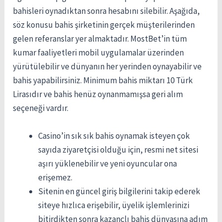
bahisleri oynadıktan sonra hesabını silebilir. Aşağıda,
söz konusu bahis şirketinin gerçek müşterilerinden
gelen referanslar yer almaktadır. MostBet’in tüm
kumar faaliyetleri mobil uygulamalar üzerinden
yürütülebilir ve dünyanın her yerinden oynayabilir ve
bahis yapabilirsiniz. Minimum bahis miktarı 10 Türk
Lirasıdır ve bahis henüz oynanmamışsa geri alım
seçeneği vardır.
Casino’in sık sık bahis oynamak isteyen çok
sayıda ziyaretçisi olduğu için, resmi net sitesi
aşırı yüklenebilir ve yeni oyuncular ona
erişemez.
Sitenin en güncel giriş bilgilerini takip ederek
siteye hızlıca erişebilir, üyelik işlemlerinizi
bitirdikten sonra kazançlı bahis dünyasına adım