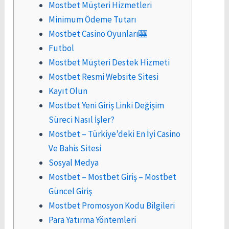
Mostbet Müşteri Hizmetleri
Minimum Ödeme Tutarı
Mostbet Casino Oyunları🎰
Futbol
Mostbet Müşteri Destek Hizmeti
Mostbet Resmi Website Sitesi
Kayıt Olun
Mostbet Yeni Giriş Linki Değişim
Süreci Nasıl İşler?
Mostbet – Türkiye’deki En İyi Casino
Ve Bahis Sitesi
Sosyal Medya
Mostbet – Mostbet Giriş – Mostbet
Güncel Giriş
Mostbet Promosyon Kodu Bilgileri
Para Yatırma Yöntemleri