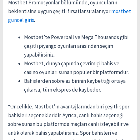
Mostbet Promosyonlar bölümünde, oyuncuların
beklentisine uygun çeşitli fırsatlar sıralanıyor
mostbet
guncel giris
.
Mostbet’te Powerball ve Mega Thousands gibi
çeşitli piyango oyunları arasından seçim
yapabilirsiniz.
Mostbet, dünya çapında çevrimiçi bahis ve
casino oyunları sunan popüler bir platformdur.
Bahislerden sobre az birinin kaybettiği ortaya
çıkarsa, tüm ekspres de kaybeder.
“Öncelikle, Mostbet’in avantajlarından biri çeşitli spor
bahisleri seçenekleridir. Ayrıca, canlı bahis seçeneği
sobre sunan bu platformda maçları canlı izleyebilir ve
anlık olarak bahis yapabilirsiniz. Spor bahisleri ve