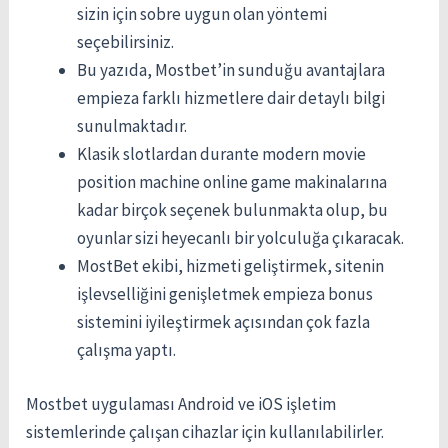
sizin için sobre uygun olan yöntemi
seçebilirsiniz.
Bu yazıda, Mostbet’in sunduğu avantajlara
empieza farklı hizmetlere dair detaylı bilgi
sunulmaktadır.
Klasik slotlardan durante modern movie
position machine online game makinalarına
kadar birçok seçenek bulunmakta olup, bu
oyunlar sizi heyecanlı bir yolculuğa çıkaracak.
MostBet ekibi, hizmeti geliştirmek, sitenin
işlevselliğini genişletmek empieza bonus
sistemini iyileştirmek açısından çok fazla
çalışma yaptı.
Mostbet uygulaması Android ve iOS işletim
sistemlerinde çalışan cihazlar için kullanılabilirler.