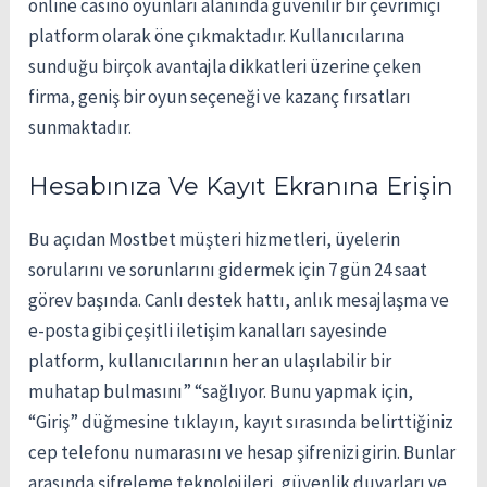
online casino oyunları alanında güvenilir bir çevrimiçi
platform olarak öne çıkmaktadır. Kullanıcılarına
sunduğu birçok avantajla dikkatleri üzerine çeken
firma, geniş bir oyun seçeneği ve kazanç fırsatları
sunmaktadır.
Hesabınıza Ve Kayıt Ekranına Erişin
Bu açıdan Mostbet müşteri hizmetleri, üyelerin
sorularını ve sorunlarını gidermek için 7 gün 24 saat
görev başında. Canlı destek hattı, anlık mesajlaşma ve
e-posta gibi çeşitli iletişim kanalları sayesinde
platform, kullanıcılarının her an ulaşılabilir bir
muhatap bulmasını” “sağlıyor. Bunu yapmak için,
“Giriş” düğmesine tıklayın, kayıt sırasında belirttiğiniz
cep telefonu numarasını ve hesap şifrenizi girin. Bunlar
arasında şifreleme teknolojileri, güvenlik duvarları ve