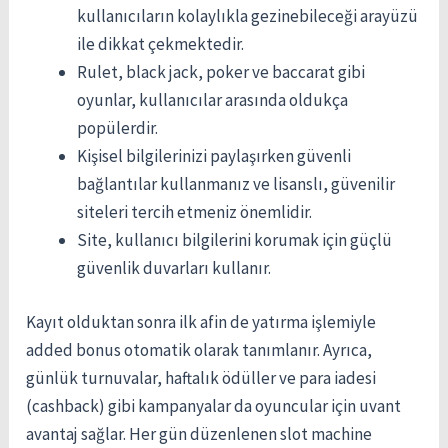
kullanıcıların kolaylıkla gezinebileceği arayüzü
ile dikkat çekmektedir.
Rulet, black jack, poker ve baccarat gibi
oyunlar, kullanıcılar arasında oldukça
popülerdir.
Kişisel bilgilerinizi paylaşırken güvenli
bağlantılar kullanmanız ve lisanslı, güvenilir
siteleri tercih etmeniz önemlidir.
Site, kullanıcı bilgilerini korumak için güçlü
güvenlik duvarları kullanır.
Kayıt olduktan sonra ilk afin de yatırma işlemiyle
added bonus otomatik olarak tanımlanır. Ayrıca,
günlük turnuvalar, haftalık ödüller ve para iadesi
(cashback) gibi kampanyalar da oyuncular için uvant
avantaj sağlar. Her gün düzenlenen slot machine