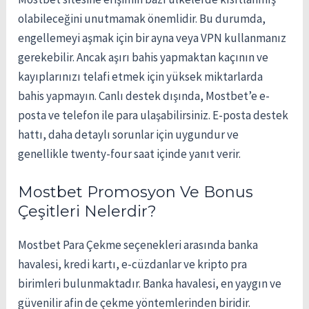
olabileceğini unutmamak önemlidir. Bu durumda,
engellemeyi aşmak için bir ayna veya VPN kullanmanız
gerekebilir. Ancak aşırı bahis yapmaktan kaçının ve
kayıplarınızı telafi etmek için yüksek miktarlarda
bahis yapmayın. Canlı destek dışında, Mostbet’e e-
posta ve telefon ile para ulaşabilirsiniz. E-posta destek
hattı, daha detaylı sorunlar için uygundur ve
genellikle twenty-four saat içinde yanıt verir.
Mostbet Promosyon Ve Bonus
Çeşitleri Nelerdir?
Mostbet Para Çekme seçenekleri arasında banka
havalesi, kredi kartı, e-cüzdanlar ve kripto pra
birimleri bulunmaktadır. Banka havalesi, en yaygın ve
güvenilir afin de çekme yöntemlerinden biridir.