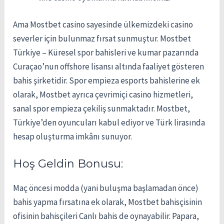
Ama Mostbet casino sayesinde ülkemizdeki casino
severler için bulunmaz fırsat sunmuştur. Mostbet
Türkiye – Küresel spor bahisleri ve kumar pazarında
Curaçao’nun offshore lisansı altında faaliyet gösteren
bahis şirketidir. Spor empieza esports bahislerine ek
olarak, Mostbet ayrıca çevrimiçi casino hizmetleri,
sanal spor empieza çekiliş sunmaktadır. Mostbet,
Türkiye’den oyuncuları kabul ediyor ve Türk lirasında
hesap oluşturma imkânı sunuyor.
Hoş Geldin Bonusu:
Maç öncesi modda (yani buluşma başlamadan önce)
bahis yapma fırsatına ek olarak, Mostbet bahisçisinin
ofisinin bahisçileri Canlı bahis de oynayabilir. Papara,