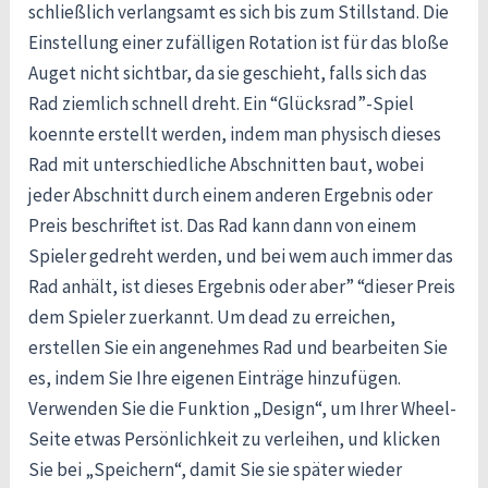
schließlich verlangsamt es sich bis zum Stillstand. Die
Einstellung einer zufälligen Rotation ist für das bloße
Auget nicht sichtbar, da sie geschieht, falls sich das
Rad ziemlich schnell dreht. Ein “Glücksrad”-Spiel
koennte erstellt werden, indem man physisch dieses
Rad mit unterschiedliche Abschnitten baut, wobei
jeder Abschnitt durch einem anderen Ergebnis oder
Preis beschriftet ist. Das Rad kann dann von einem
Spieler gedreht werden, und bei wem auch immer das
Rad anhält, ist dieses Ergebnis oder aber” “dieser Preis
dem Spieler zuerkannt. Um dead zu erreichen,
erstellen Sie ein angenehmes Rad und bearbeiten Sie
es, indem Sie Ihre eigenen Einträge hinzufügen.
Verwenden Sie die Funktion „Design“, um Ihrer Wheel-
Seite etwas Persönlichkeit zu verleihen, und klicken
Sie bei „Speichern“, damit Sie sie später wieder