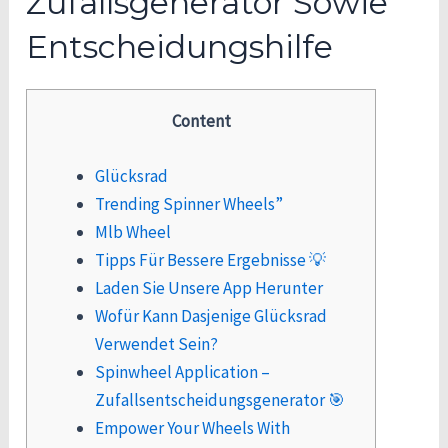
Zufallsgenerator Sowie
Entscheidungshilfe
Content
Glücksrad
Trending Spinner Wheels”
Mlb Wheel
Tipps Für Bessere Ergebnisse 💡
Laden Sie Unsere App Herunter
Wofür Kann Dasjenige Glücksrad
Verwendet Sein?
Spinwheel Application –
Zufallsentscheidungsgenerator 🎯
Empower Your Wheels With