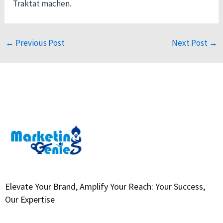
Traktat machen.
←
Previous Post
Next Post
→
Elevate Your Brand, Amplify Your Reach: Your Success,
Our Expertise