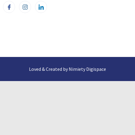
Loved & Created by Nimiety Digispace