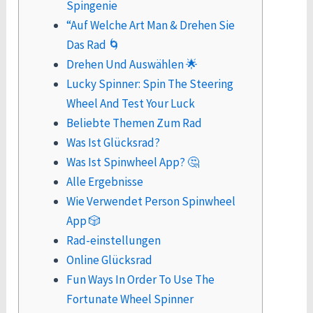
Spingenie
“Auf Welche Art Man & Drehen Sie
Das Rad 🌀
Drehen Und Auswählen 🌟
Lucky Spinner: Spin The Steering
Wheel And Test Your Luck
Beliebte Themen Zum Rad
Was Ist Glücksrad?
Was Ist Spinwheel App? 🤔
Alle Ergebnisse
Wie Verwendet Person Spinwheel
App 🎲
Rad-einstellungen
Online Glücksrad
Fun Ways In Order To Use The
Fortunate Wheel Spinner