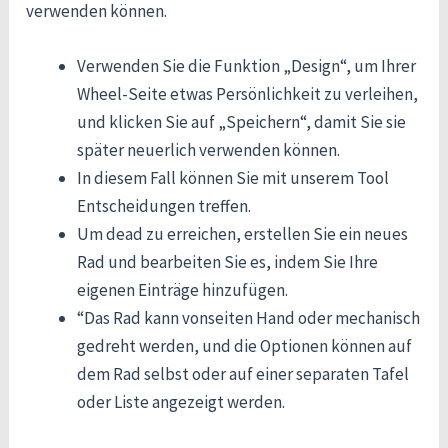
verwenden können.
Verwenden Sie die Funktion „Design“, um Ihrer
Wheel-Seite etwas Persönlichkeit zu verleihen,
und klicken Sie auf „Speichern“, damit Sie sie
später neuerlich verwenden können.
In diesem Fall können Sie mit unserem Tool
Entscheidungen treffen.
Um dead zu erreichen, erstellen Sie ein neues
Rad und bearbeiten Sie es, indem Sie Ihre
eigenen Einträge hinzufügen.
“Das Rad kann vonseiten Hand oder mechanisch
gedreht werden, und die Optionen können auf
dem Rad selbst oder auf einer separaten Tafel
oder Liste angezeigt werden.