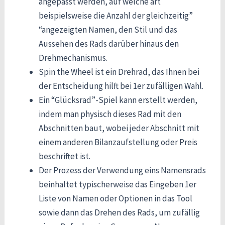
angepasst werden, auf welche art
beispielsweise die Anzahl der gleichzeitig”
“angezeigten Namen, den Stil und das
Aussehen des Rads darüber hinaus den
Drehmechanismus.
Spin the Wheel ist ein Drehrad, das Ihnen bei
der Entscheidung hilft bei 1er zufälligen Wahl.
Ein “Glücksrad”-Spiel kann erstellt werden,
indem man physisch dieses Rad mit den
Abschnitten baut, wobei jeder Abschnitt mit
einem anderen Bilanzaufstellung oder Preis
beschriftet ist.
Der Prozess der Verwendung eins Namensrads
beinhaltet typischerweise das Eingeben 1er
Liste von Namen oder Optionen in das Tool
sowie dann das Drehen des Rads, um zufällig