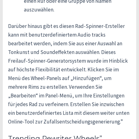
einen Ruf oder eine Gruppe von Namen
auszuwählen.
Darüber hinaus gibt es diesen Rad-Spinner-Ersteller
kann mit benutzerdefiniertem Audio tracks
bearbeitet werden, indem Sie aus einer Auswahl an
Tonkunst und Soundeffekten auswählen. Dieses
Freilauf-Spinner-Generatorsystem wurde im Hinblick
auf höchste Flexibilität entwickelt. Klicken Sie im
Menü des Wheel-Panels auf „Hinzufügen“, um
mehrere Rims zu erstellen. Verwenden Sie
„Bearbeiten“ im Panel-Menü, um Ihre Einstellungen
für jedes Rad zu verfeinern. Erstellen Sie inzwischen
ein benutzerdefiniertes Lista mit diesem weiter unten
Online-Tool zur Zufallsentscheidungsgenerierung.”
Trending Rewriter Wheels”