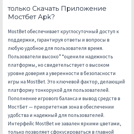
только Скачать Приложение
Мостбет Apk?
MostBet обеспечивает круглосуточный доступ к
поддержки, гарантируя ответы и вопросы в
любую удобное для пользователя время.
Пользователи высоко” “оценили надежность
платформы, но свидетельствует о высоком
уровне доверия а уверенности в безопасности
игры на MostBet. Это ключевой фактор, делающий
платформу тонкорукой для пользователей.
Пополнение игрового баланса и вывод средств в
МостБет — приоритетная зона в обеспечении
удобства и надежный для пользователей.
Интерфейс MostBet не завален яркими цветами,
только позволяет сфокусироваться в главной