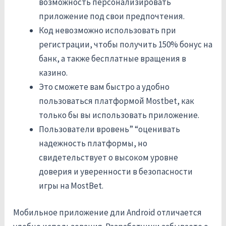
возможность персонализировать
приложение под свои предпочтения.
Код невозможно использовать при
регистрации, чтобы получить 150% бонус на
банк, а также бесплатные вращения в
казино.
Это сможете вам быстро а удобно
пользоваться платформой Mostbet, как
только бы вы использовать приложение.
Пользователи вровень” “оценивать
надежность платформы, но
свидетельствует о высоком уровне
доверия и уверенности в безопасности
игры на MostBet.
Мобильное приложение дли Android отличается