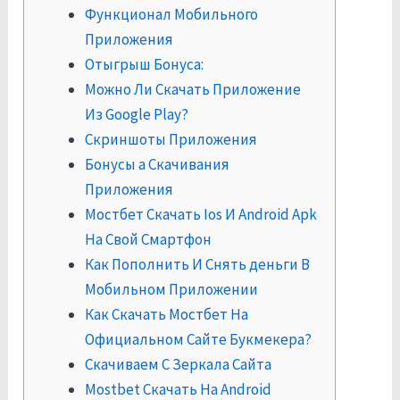
Функционал Мобильного
Приложения
Отыгрыш Бонуса:
Можно Ли Скачать Приложение
Из Google Play?
Скриншоты Приложения
Бонусы а Скачивания
Приложения
Мостбет Скачать Ios И Android Apk
На Свой Смартфон
Как Пополнить И Снять деньги В
Мобильном Приложении
Как Скачать Мостбет На
Официальном Сайте Букмекера?
Скачиваем С Зеркала Сайта
Mostbet Скачать На Android