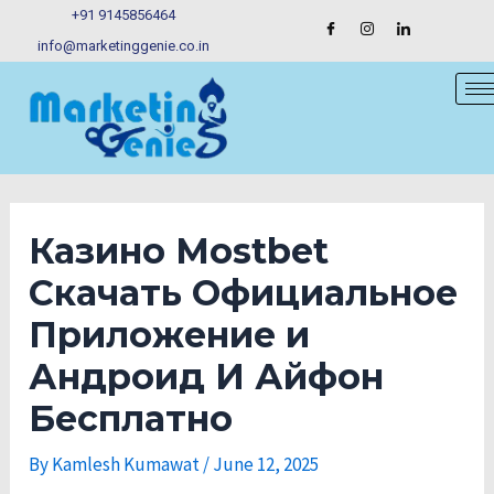
Skip
Post
+91 9145856464
to
navigation
info@marketinggenie.co.in
content
Казино Mostbet
Скачать Официальное
Приложение и
Андроид И Айфон
Бесплатно
By
Kamlesh Kumawat
/
June 12, 2025