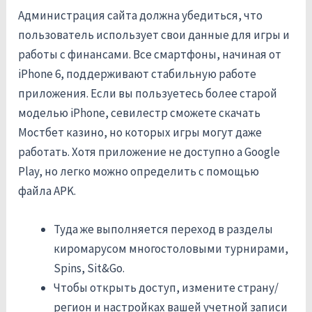
Администрация сайта должна убедиться, что
пользователь использует свои данные для игры и
работы с финансами. Все смартфоны, начиная от
iPhone 6, поддерживают стабильную работе
приложения. Если вы пользуетесь более старой
моделью iPhone, севилестр сможете скачать
Мостбет казино, но которых игры могут даже
работать. Хотя приложение не доступно а Google
Play, но легко можно определить с помощью
файла APK.
Туда же выполняется переход в разделы
киромарусом многостоловыми турнирами,
Spins, Sit&Go.
Чтобы открыть доступ, измените страну/
регион и настройках вашей учетной записи