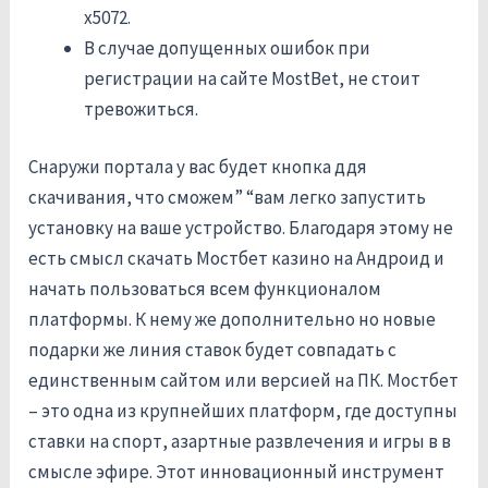
x5072.
В случае допущенных ошибок при
регистрации на сайте MostBet, не стоит
тревожиться.
Снаружи портала у вас будет кнопка ддя
скачивания, что сможем” “вам легко запустить
установку на ваше устройство. Благодаря этому не
есть смысл скачать Мостбет казино на Андроид и
начать пользоваться всем функционалом
платформы. К нему же дополнительно но новые
подарки же линия ставок будет совпадать с
единственным сайтом или версией на ПК. Мостбет
– это одна из крупнейших платформ, где доступны
ставки на спорт, азартные развлечения и игры в в
смысле эфире. Этот инновационный инструмент