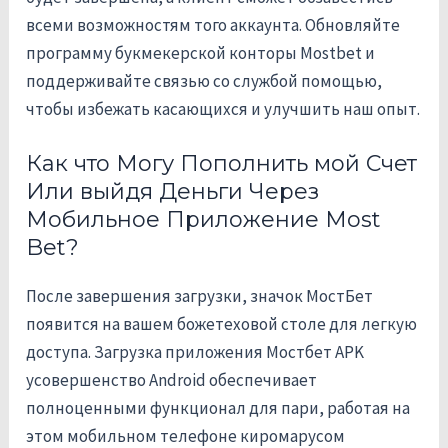
всеми возможностям того аккаунта. Обновляйте
программу букмекерской конторы Mostbet и
поддерживайте связью со службой помощью,
чтобы избежать касающихся и улучшить наш опыт.
Как что Могу Пополнить мой Счет
Или выйдя Деньги Через
Мобильное Приложение Most
Bet?
После завершения загрузки, значок МостБет
появится на вашем божетеховой столе для легкую
доступа. Загрузка приложения Мостбет APK
усовершенство Android обеспечивает
полноценными функционал для пари, работая на
этом мобильном телефоне киромарусом