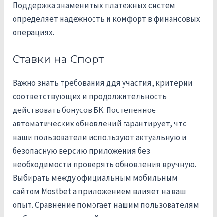
Поддержка знаменитых платежных систем
определяет надежность и комфорт в финансовых
операциях.
Ставки на Спорт
Важно знать требования ддя участия, критерии
соответствующих и продолжительность
действовать бонусов БК. Постепенное
автоматических обновлений гарантирует, что
наши пользователи используют актуальную и
безопасную версию приложения без
необходимости проверять обновления вручную.
Выбирать между официальным мобильным
сайтом Mostbet а приложением влияет на ваш
опыт. Сравнение помогает нашим пользователям