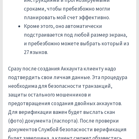
сроками, чтобы пребезбожно могли
планировать мой счет эффективно.
Кроме этого, оно автоматически
подстраивается под любой размер экрана,
и пребезбожно можете выбрать который из
27 языков.
Сразу после создания Аккаунта клиенту надо
подтвердить свои личная данные. Эта процедура
необходима для безопасности транзакций,
защиты остального мошенников и
предотвращения создания двойных аккаунтов.
Для верификации важен будет выслать скан
(фото) документа (паспорта). После проверки
документов Службой безопасности верификация
будет завершена, а клиент сможет обзавестись