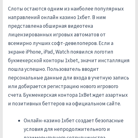
Слоты остаются одним из наиболее популярных
направлений онлайн казино 1хбет. В ним
представлена обширная видеотека
лицензированных игровых автоматов от
всемирно лучших софт-девелоперов. Если а
экране iPhone, iPad, Watch появился логотип
букмекерской конторы 1xbet, значит инсталляция
пошла успешно. Пользователь вводит
персональные данные дли входа в учетную запись
или добирается регистрацию нового игрового
счета. Букмекерская контора 1xBet ждет азартных
и позитивных беттеров на официальном сайте.
Онлайн-казино 1хбет создает безопасные
условия для непродолжительного и
взаимовыгодного сотрудничества.