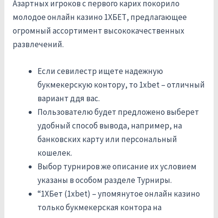
Азартных игроков с первого карих покорило
молодое онлайн казино 1ХБЕТ, предлагающее
огромный ассортимент высококачественных
развлечений.
Если севилестр ищете надежную
букмекерскую контору, то 1xbet – отличный
вариант ддя вас.
Пользователю будет предложено выберет
удобный способ вывода, например, на
банковских карту или персональный
кошелек.
Выбор турниров же описание их условием
указаны в особом разделе Турниры.
“1ХБет (1xbet) – упомянутое онлайн казино
только букмекерская контора на