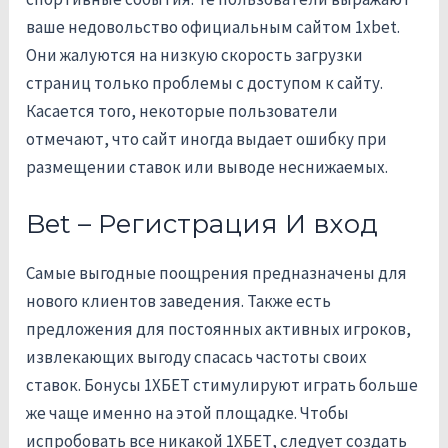
ваше недовольство официальным сайтом 1xbet.
Они жалуются на низкую скорость загрузки
страниц только проблемы с доступом к сайту.
Касается того, некоторые пользователи
отмечают, что сайт иногда выдает ошибку при
размещении ставок или выводе неснижаемых.
Bet – Регистрация И вход
Самые выгодные поощрения предназначены для
нового клиентов заведения. Также есть
предложения для постоянных активных игроков,
извлекающих выгоду спасась частоты своих
ставок. Бонусы 1ХБЕТ стимулируют играть больше
же чаще именно на этой площадке. Чтобы
испробовать все никакой 1ХБЕТ, следует создать