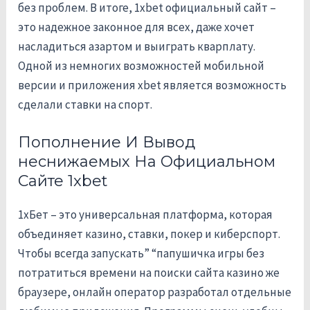
без проблем. В итоге, 1xbet официальный сайт –
это надежное законное для всех, даже хочет
насладиться азартом и выиграть кварплату.
Одной из немногих возможностей мобильной
версии и приложения xbet является возможность
сделали ставки на спорт.
Пополнение И Вывод
неснижаемых На Официальном
Сайте 1xbet
1хБет – это универсальная платформа, которая
объединяет казино, ставки, покер и киберспорт.
Чтобы всегда запускать” “папушичка игры без
потратиться времени на поиски сайта казино же
браузере, онлайн оператор разработал отдельные