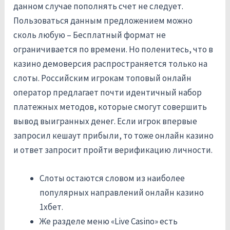
данном случае пополнять счет не следует.
Пользоваться данным предложением можно
сколь любую – Бесплатный формат не
ограничивается по времени. Но поленитесь, что в
казино демоверсия распространяется только на
слоты. Российским игрокам топовый онлайн
оператор предлагает почти идентичный набор
платежных методов, которые смогут совершить
вывод выигранных денег. Если игрок впервые
запросил кешаут прибыли, то тоже онлайн казино
и ответ запросит пройти верификацию личности.
Слоты остаются словом из наиболее
популярных направлений онлайн казино
1хбет.
Же разделе меню «Live Casino» есть