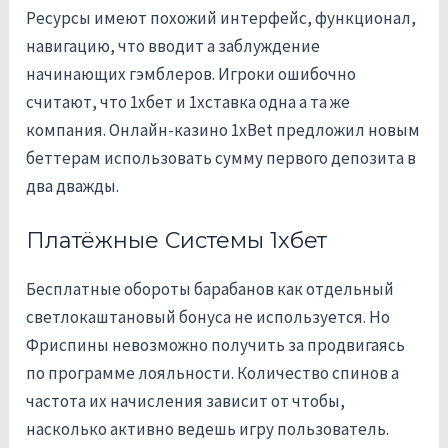
Ресурсы имеют похожий интерфейс, функционал,
навигацию, что вводит а заблуждение
начинающих гэмблеров. Игроки ошибочно
считают, что 1хбет и 1хставка одна а та же
компания. Онлайн-казино 1xBet предложил новым
беттерам использовать сумму первого депозита в
два дважды.
Платёжные Системы 1хбет
Бесплатные обороты барабанов как отдельный
светлокаштановый бонуса не используется. Но
Фриспины невозможно получить за продвигаясь
по программе лояльности. Количество спинов а
частота их начисления зависит от чтобы,
насколько активно ведешь игру пользователь.