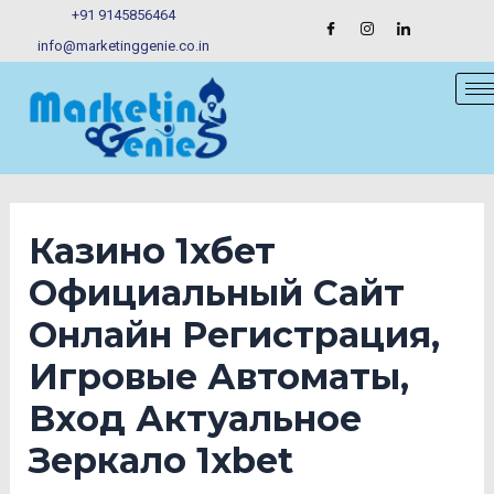
Skip
Post
+91 9145856464
to
navigation
info@marketinggenie.co.in
content
Казино 1хбет
Официальный Сайт
Онлайн Регистрация,
Игровые Автоматы,
Вход Актуальное
Зеркало 1xbet