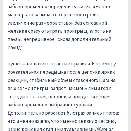
заблаговременно определить, какие именно
маркеры показывают о срыве контроля:
увеличение размеров ставок без оснований,
желание сразу отыграть проигрыш, злость на
паузы, непрерывное “снова дополнительный
раунд”.
пункт — включить простые правила. К примеру:
обязательная передышка после цепочки ярких
реакций, стабильный объем ставочного шага на
всю сегмент игры, запрет на смену лимитов в
середине сессии, остановка при достижении
заблаговременно выбранного уровня.
Дополнительно работает быстрая запись итогов:
что именно зашло, что именно снизило сессию,
какие решения стали импульсивными. Журнал