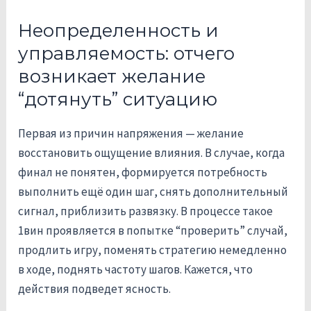
Неопределенность и
управляемость: отчего
возникает желание
“дотянуть” ситуацию
Первая из причин напряжения — желание
восстановить ощущение влияния. В случае, когда
финал не понятен, формируется потребность
выполнить ещё один шаг, снять дополнительный
сигнал, приблизить развязку. В процессе такое
1вин проявляется в попытке “проверить” случай,
продлить игру, поменять стратегию немедленно
в ходе, поднять частоту шагов. Кажется, что
действия подведет ясность.