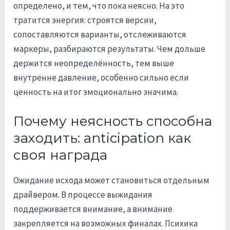
определено, и тем, что пока неясно. На это
тратится энергия: строятся версии,
сопоставляются варианты, отслеживаются
маркеры, разбираются результаты. Чем дольше
держится неопределённость, тем выше
внутренне давление, особенно сильно если
ценность на итог эмоционально значима.
Почему неясность способна
заходить: anticipation как
своя награда
Ожидание исхода может становиться отдельным
драйвером. В процессе выжидания
поддерживается внимание, а внимание
закрепляется на возможных финалах. Психика