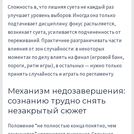
Сложность в, что лишняя суета не каждый раз
улучшает уровень выборов. Иногда она только
подтачивает дисциплину: фокус распыляется,
возникает суета, усиливается подчиненность от
переживаний. Практичнее разграничивать части
влияния от зон случайности: в некоторых
моментах по делу влиять на финал (игровой банк,
пороги, ритм игры), в остальных — нужно только
принять случайность и играть по регламенту.
Механизм недозавершения:
сознанию трудно снять
незакрытый сюжет
Положение “не полностью конца понятно, чем
закончится” удерживает внимание. Сознание