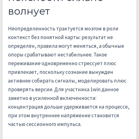
волнует
Неопределенность трактуется мозгом в роли
контекст без понятной карты: результат не
определён, правила могут меняться, а обычные
опоры срабатывают нестабильнее. Такое
переживание одновременно стрессует плюс
привлекает, поскольку сознание вынужден
активнее собирать сигналы, моделировать плюс
проверять версии. Для участника 1win данное
заметно в усиленной включенности:
концентрация дольше удерживается на процессе,
при этом внутреннее напряжение становится
частью сессионного импульса.