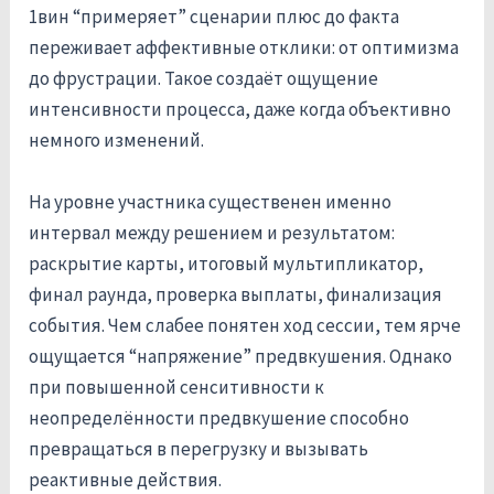
1вин “примеряет” сценарии плюс до факта
переживает аффективные отклики: от оптимизма
до фрустрации. Такое создаёт ощущение
интенсивности процесса, даже когда объективно
немного изменений.
На уровне участника существенен именно
интервал между решением и результатом:
раскрытие карты, итоговый мультипликатор,
финал раунда, проверка выплаты, финализация
события. Чем слабее понятен ход сессии, тем ярче
ощущается “напряжение” предвкушения. Однако
при повышенной сенситивности к
неопределённости предвкушение способно
превращаться в перегрузку и вызывать
реактивные действия.