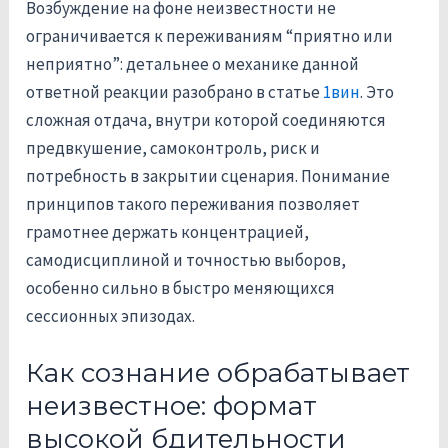
Возбуждение на фоне неизвестности не
ограничивается к переживаниям “приятно или
неприятно”: детальнее о механике данной
ответной реакции разобрано в статье
1вин
. Это
сложная отдача, внутри которой соединяются
предвкушение, самоконтроль, риск и
потребность в закрытии сценария. Понимание
принципов такого переживания позволяет
грамотнее держать концентрацией,
самодисциплиной и точностью выборов,
особенно сильно в быстро меняющихся
сессионных эпизодах.
Как сознание обрабатывает
неизвестное: формат
высокой бдительности