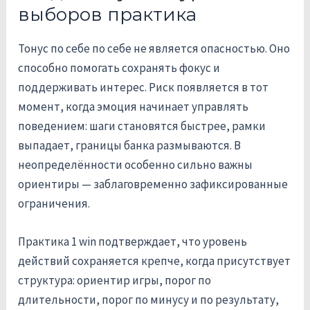
выборов практика
Тонус по себе по себе не является опасностью. Оно
способно помогать сохранять фокус и
поддерживать интерес. Риск появляется в тот
момент, когда эмоция начинает управлять
поведением: шаги становятся быстрее, рамки
выпадает, границы банка размываются. В
неопределённости особенно сильно важны
ориентиры — заблаговременно зафиксированные
ограничения.
Практика 1 win подтверждает, что уровень
действий сохраняется крепче, когда присутствует
структура: ориентир игры, порог по
длительности, порог по минусу и по результату,