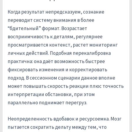
Когда результат непредсказуем, сознание
переводит систему внимания в более
“бдительный” формат. Возрастает
восприимчивость к деталям, регулярнее
просматривается контекст, растет мониторинг
личных действий. Подобная перекалибровка
практична: она даёт возможность быстрее
фиксировать изменения и корректировать
подход. В сессионном сценарии данное вполне
может повышать скорость реакции плюс точность
интерпретации обстановки, при этом
параллельно поднимает перегруз.
Неопределенность вдобавок и ресурсоемка. Мозг
пытается сократить дельту между тем, что