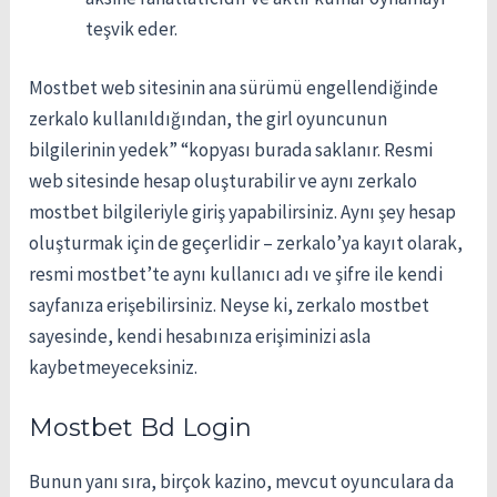
teşvik eder.
Mostbet web sitesinin ana sürümü engellendiğinde
zerkalo kullanıldığından, the girl oyuncunun
bilgilerinin yedek” “kopyası burada saklanır. Resmi
web sitesinde hesap oluşturabilir ve aynı zerkalo
mostbet bilgileriyle giriş yapabilirsiniz. Aynı şey hesap
oluşturmak için de geçerlidir – zerkalo’ya kayıt olarak,
resmi mostbet’te aynı kullanıcı adı ve şifre ile kendi
sayfanıza erişebilirsiniz. Neyse ki, zerkalo mostbet
sayesinde, kendi hesabınıza erişiminizi asla
kaybetmeyeceksiniz.
Mostbet Bd Login
Bunun yanı sıra, birçok kazino, mevcut oyunculara da