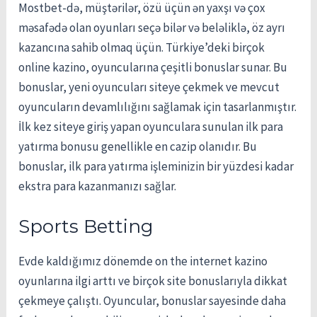
Mostbet-də, müştərilər, özü üçün ən yaxşı və çox
məsafədə olan oyunları seçə bilər və beləliklə, öz ayrı
kazancına sahib olmaq üçün. Türkiye’deki birçok
online kazino, oyuncularına çeşitli bonuslar sunar. Bu
bonuslar, yeni oyuncuları siteye çekmek ve mevcut
oyuncuların devamlılığını sağlamak için tasarlanmıştır.
İlk kez siteye giriş yapan oyunculara sunulan ilk para
yatırma bonusu genellikle en cazip olanıdır. Bu
bonuslar, ilk para yatırma işleminizin bir yüzdesi kadar
ekstra para kazanmanızı sağlar.
Sports Betting
Evde kaldığımız dönemde on the internet kazino
oyunlarına ilgi arttı ve birçok site bonuslarıyla dikkat
çekmeye çalıştı. Oyuncular, bonuslar sayesinde daha