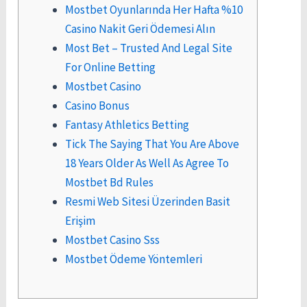
Mostbet Oyunlarında Her Hafta %10
Casino Nakit Geri Ödemesi Alın
Most Bet – Trusted And Legal Site
For Online Betting
Mostbet Casino
Casino Bonus
Fantasy Athletics Betting
Tick The Saying That You Are Above
18 Years Older As Well As Agree To
Mostbet Bd Rules
Resmi Web Sitesi Üzerinden Basit
Erişim
Mostbet Casino Sss
Mostbet Ödeme Yöntemleri