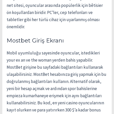
net sitesi, oyuncular arasında popülerlik için bêtisier
ön koşullardan biridir. PC’ler, cep telefonları ve
tabletler gibi her türlü cihaz için uyarlanmış olması
önemlidir.
Mostbet Giriş Ekranı
Mobil uyumluluğu sayesinde oyuncular, istedikleri
your ex an ve the woman yerden bahis yapabilir.
MostBet girişine bu sayfadaki bağlantıları kullanarak
ulaşabilirsiniz. MostBet hesabınıza giriş yapmak için bu
doğrulanmış bağlantıları kullanın. Alternatif olarak,
yeni bir hesap açmak ve ardından spor bahislerine
empieza kumarhaneye erişmek için aynı bağlantıları
kullanabilirsiniz. Bu kod, en yeni casino oyuncularının
kayıt olurken ve para yatırırken 300 $’a kadar bonus