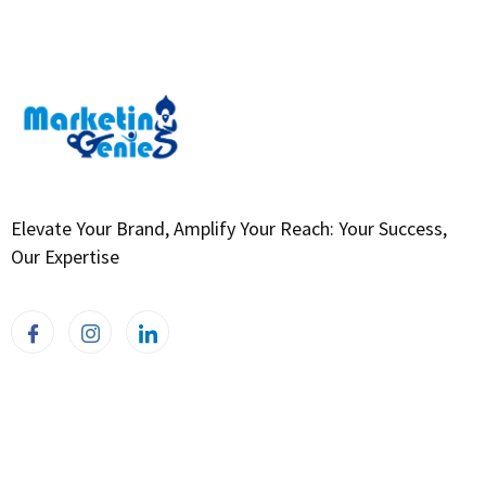
Elevate Your Brand, Amplify Your Reach: Your Success,
Our Expertise