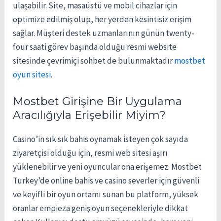
ulaşabilir. Site, masaüstü ve mobil cihazlar için
optimize edilmiş olup, her yerden kesintisiz erişim
sağlar. Müşteri destek uzmanlarının günün twenty-
four saati görev başında olduğu resmi website
sitesinde çevrimiçi sohbet de bulunmaktadır
mostbet
oyun sitesi
.
Mostbet Girişine Bir Uygulama
Aracılığıyla Erişebilir Miyim?
Casino’in sık sık bahis oynamak isteyen çok sayıda
ziyaretçisi olduğu için, resmi web sitesi aşırı
yüklenebilir ve yeni oyuncular ona erişemez. Mostbet
Turkey’de online bahis ve casino severler için güvenli
ve keyifli bir oyun ortamı sunan bu platform, yüksek
oranlar empieza geniş oyun seçenekleriyle dikkat