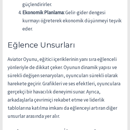
güçlendirirler.
Ekonomik Planlama:
Gelir-gider dengesi
kurmayı öğreterek ekonomik düşünmeyi teşvik
eder.
Eğlence Unsurları
Aviator Oyunu, eğitici içeriklerinin yanı sıra eğlenceli
yönleriyle de dikkat çeker. Oyunun dinamik yapısı ve
sürekli değişen senaryoları, oyuncuları sürekli olarak
harekete geçirir. Grafikleri ve ses efektleri, oyunculara
gerçekçi bir havacılık deneyimi sunar. Ayrıca,
arkadaşlarla çevrimiçi rekabet etme ve liderlik
tablolarına katılma imkanı da eğlenceyi artıran diğer
unsurlar arasında yer alır.