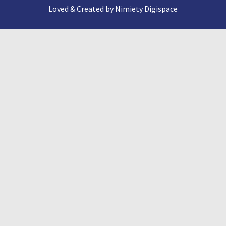
Loved & Created by Nimiety Digispace