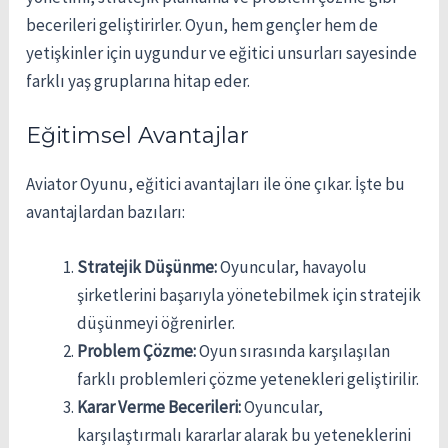
becerileri geliştirirler. Oyun, hem gençler hem de
yetişkinler için uygundur ve eğitici unsurları sayesinde
farklı yaş gruplarına hitap eder.
Eğitimsel Avantajlar
Aviator Oyunu, eğitici avantajları ile öne çıkar. İşte bu
avantajlardan bazıları:
Stratejik Düşünme:
Oyuncular, havayolu
şirketlerini başarıyla yönetebilmek için stratejik
düşünmeyi öğrenirler.
Problem Çözme:
Oyun sırasında karşılaşılan
farklı problemleri çözme yetenekleri geliştirilir.
Karar Verme Becerileri:
Oyuncular,
karşılaştırmalı kararlar alarak bu yeteneklerini