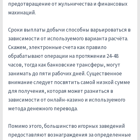
предотвращение от жульничества и финансовых
махинаций.
Сроки выплаты добычи способны варьироваться в
зависимости от используемого варианта расчёта.
Скажем, электронные счета как правило
обрабатывают операции на протяжении 24-48
часов, тогда как банковские трансферы, могут
занимать до пяти рабочих дней. Существенное
внимание следует посвятить самой низкой сумме
для получения, которая может разниться в
зависимости от онлайн-казино и используемого
метода денежного перевода.
Помимо этого, большинство игорных заведений
предоставляют вознаграждения за определенные