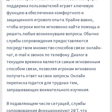
поддержка пользователей играет ключевую
функцию в обеспечении комфортного и
защищенного игрового опыта. Крайне важно,
чтобы игроки могли мгновенно найти помощь и
решить любые возникнувшие вопросы. Обычно
службы сопровождения предоставляются
посредством множество способов связи: онлайн-
чат, e-mail и звонок по телефону. Диалог в
текущем времени является самым мгновенным
способом связи, позволяя игрокам мгновенно
получить ответ на свои запросы. Онлайн
переписка годится для трудных тем,
запрашивающих внимательного изучения.
В подавляющем числе ситуаций, службы
сопровождения функционируют 24/7, что