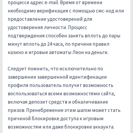
процессе адрес e-mail. Время от времени
необходимо верификация с помощью смс-код или
предоставление удостоверений для
удостоверения личности. Процесс
подтверждения способен занять вплоть до пары
минут вплоть до 24 часа, по причине правил
казино и игровые автоматы Леон на деньги.
Следует помнить, что исключительно по
завершении завершенной идентификации
профиля пользователь получит возможность
воспользоваться всеми возможностями сайта,
включая депозит средств и обналичивание
призов. Пренебрежение этим шагом может стать
причиной блокировке доступа к игровым
возможностям или даже блокировке аккаунта.