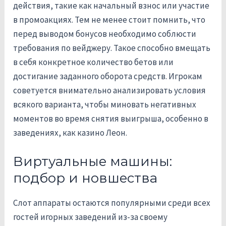
действия, такие как начальный взнос или участие
в промоакциях. Тем не менее стоит помнить, что
перед выводом бонусов необходимо соблюсти
требования по вейджеру. Такое способно вмещать
в себя конкретное количество бетов или
достигание заданного оборота средств. Игрокам
советуется внимательно анализировать условия
всякого варианта, чтобы миновать негативных
моментов во время снятия выигрыша, особенно в
заведениях, как казино Леон.
Виртуальные машины:
подбор и новшества
Слот аппараты остаются популярными среди всех
гостей игорных заведений из-за своему