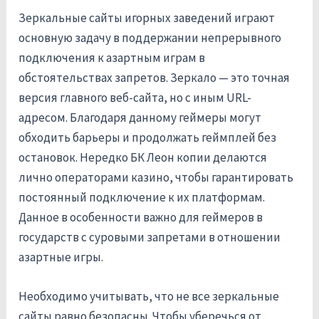
Зеркальные сайты игорных заведений играют
основную задачу в поддержании непрерывного
подключения к азартным играм в
обстоятельствах запретов. Зеркало — это точная
версия главного веб-сайта, но с иным URL-
адресом. Благодаря данному геймеры могут
обходить барьеры и продолжать геймплей без
остановок. Нередко БК Леон копии делаются
лично операторами казино, чтобы гарантировать
постоянный подключение к их платформам.
Данное в особенности важно для геймеров в
государств с суровыми запретами в отношении
азартные игры.
Необходимо учитывать, что не все зеркальные
сайты равно безопасны. Чтобы уберечься от