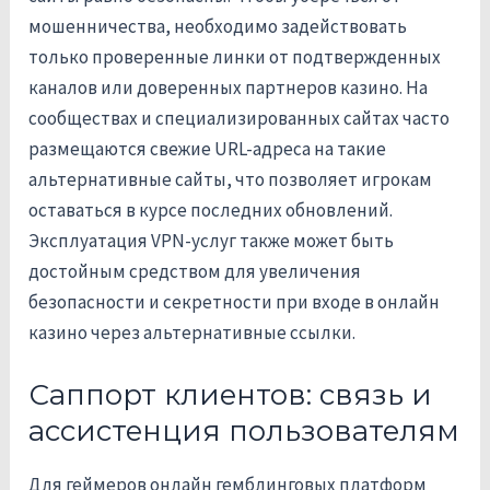
мошенничества, необходимо задействовать
только проверенные линки от подтвержденных
каналов или доверенных партнеров казино. На
сообществах и специализированных сайтах часто
размещаются свежие URL-адреса на такие
альтернативные сайты, что позволяет игрокам
оставаться в курсе последних обновлений.
Эксплуатация VPN-услуг также может быть
достойным средством для увеличения
безопасности и секретности при входе в онлайн
казино через альтернативные ссылки.
Саппорт клиентов: связь и
ассистенция пользователям
Для геймеров онлайн гемблинговых платформ