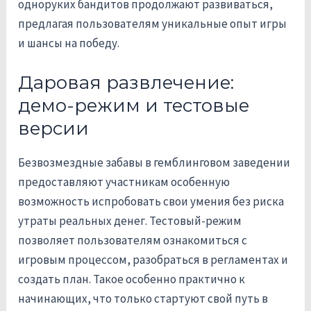
одноруких бандитов продолжают развиваться,
предлагая пользователям уникальные опыт игры
и шансы на победу.
Даровая развлечение:
демо-режим и тестовые
версии
Безвозмездные забавы в гемблинговом заведении
предоставляют участникам особенную
возможность испробовать свои умения без риска
утраты реальных денег. Тестовый-режим
позволяет пользователям ознакомиться с
игровым процессом, разобраться в регламентах и
создать план. Такое особенно практично к
начинающих, что только стартуют свой путь в