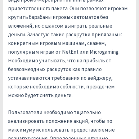
приветственного пакета. Они позволяют игрокам
крутить барабаны игровых автоматов без
вложений, но с шансом выиграть реальные
деньги. Зачастую такие раскрутки привязаны к
конкретным игровым машинам, скажем,
популярным играм от NetEnt или Microgaming.
Необходимо учитывать, что на прибыль от
безвозмездных раскруток как правило
устанавливаются требования по вейджеру,
которые необходимо соблюсти, прежде чем
можно будет снять деньги.
Пользователи необходимо тщательно
анализировать положения акций, чтобы по
максимуму использовать предоставляемые
вознаграждения. Определенные игорные