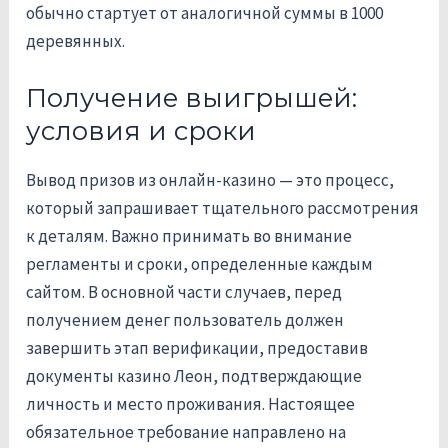
обычно стартует от аналогичной суммы в 1000
деревянных.
Получение выигрышей:
условия и сроки
Вывод призов из онлайн-казино — это процесс,
который запрашивает тщательного рассмотрения
к деталям. Важно принимать во внимание
регламенты и сроки, определенные каждым
сайтом. В основной части случаев, перед
получением денег пользователь должен
завершить этап верификации, предоставив
документы казино Леон, подтверждающие
личность и место проживания. Настоящее
обязательное требование направлено на