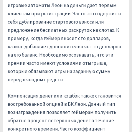
игровые автоматы Леон на деньги дает первым
клиентам при регистрации. Часто это содержит в
себя дублирование стартового взноса или
предложение бесплатных раскруток на слотах. К
примеру, когда геймер вносит сто долларов,
казино добавляет дополнительные сто долларов
на его баланс. Необходимо осознавать, что эти
премии часто имеют условиями отыгрыша,
которые обязывают игры на заданную сумму
перед выводом средств.
Компенсация денег или кэшбэк также становится
востребованной опцией в БК Леон. Данный тип
вознаграждения позволяет геймерам получить
обратно процент потерянных денег в течение
конкретного времени. Часто коэффициент