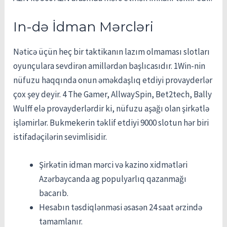
In-də İdman Mərcləri
Nəticə üçün heç bir taktikanın lazım olmaması slotları
oyunçulara sevdirən amillərdən başlıcasıdır. 1Win-nin
nüfuzu haqqında onun əməkdaşlıq etdiyi provayderlər
çox şey deyir. 4 The Gamer, AllwaySpin, Bet2tech, Bally
Wulff elə provayderlərdir ki, nüfuzu aşağı olan şirkətlə
işləmirlər. Bukmekerin təklif etdiyi 9000 slotun hər biri
istifadəçilərin sevimlisidir.
Şirkətin idman mərci və kazino xidmətləri
Azərbaycanda ag populyarlıq qazanmağı
bacarıb.
Hesabın təsdiqlənməsi əsasən 24 saat ərzində
tamamlanır.