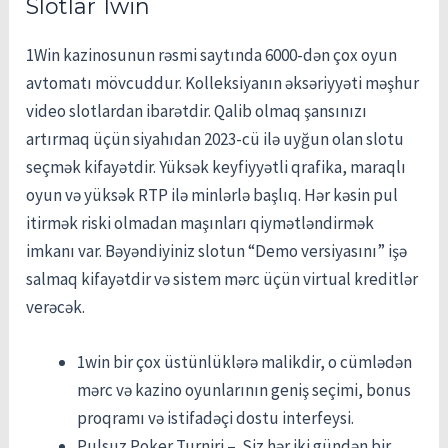
Slotlar 1win
1Win kazinosunun rəsmi saytında 6000-dən çox oyun
avtomatı mövcuddur. Kolleksiyanın əksəriyyəti məşhur
video slotlardan ibarətdir. Qalib olmaq şansınızı
artırmaq üçün siyahıdan 2023-cü ilə uyğun olan slotu
seçmək kifayətdir. Yüksək keyfiyyətli qrafika, maraqlı
oyun və yüksək RTP ilə minlərlə başlıq. Hər kəsin pul
itirmək riski olmadan maşınları qiymətləndirmək
imkanı var. Bəyəndiyiniz slotun “Demo versiyasını” işə
salmaq kifayətdir və sistem mərc üçün virtual kreditlər
verəcək.
1win bir çox üstünlüklərə malikdir, o cümlədən
mərc və kazino oyunlarının geniş seçimi, bonus
proqramı və istifadəçi dostu interfeysi.
Pulsuz Poker Turniri – Siz hər iki gündən bir