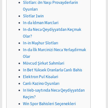
Slotları: Ən Yaxşı Provayderlərin
Oyunları
Slotlar 1win
In-də İdman Mərcləri
In-də Necə Qeydiyyatdan Keçmək
Olar?
In-in Məşhur Slotları
In-də İlk Mərcinizi Necə Yerləşdirmək
Olar
Mövcud Şirkət Səhmləri
In Bet Yüksek Oranlarla Canlı Bahis
Elektron Pul Kisələri
Canlı Kazino Oyunları
In Veb-saytında Necə Qeydiyyatdan
Keçim?
Win Spor Bahisleri Seçenekleri