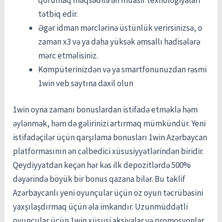
tətbiq edir.
Əgər idman mərclərinə üstünlük verirsinizsə, o
zaman x3 və ya daha yüksək əmsallı hadisələrə
mərc etməlisiniz.
Kompüterinizdən və ya smartfonunuzdan rəsmi
1win veb saytına daxil olun
1win oyna zamanı bonuslardan istifadə etməklə həm
əylənmək, həm də gəlirinizi artırmaq mümkündür. Yeni
istifadəçilər üçün qarşılama bonusları 1win Azərbaycan
platformasının ən cəlbedici xüsusiyyətlərindən biridir.
Qeydiyyatdan keçən hər kəs ilk depozitlərdə 500%
dəyərində böyük bir bonus qazana bilər. Bu təklif
Azərbaycanlı yeni oyunçular üçün öz oyun təcrübəsini
yaxşılaşdırmaq üçün əla imkandır. Uzunmüddətli
oyunçular üçün 1win xüsusi aksiyalar və promosyonlar