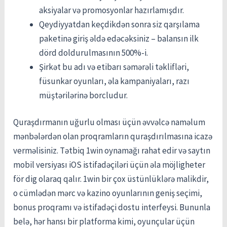
aksiyalar və promosyonlar hazırlamışdır.
Qeydiyyatdan keçdikdən sonra siz qarşılama
paketinə giriş əldə edəcəksiniz – balansın ilk
dörd doldurulmasının 500%-i.
Şirkət bu adı və etibarı səmərəli təklifləri,
füsunkar oyunları, əla kampaniyaları, razı
müştərilərinə borcludur.
Quraşdırmanın uğurlu olması üçün əvvəlcə naməlum
mənbələrdən olan proqramların quraşdırılmasına icazə
verməlisiniz. Tətbiq 1win oynamağı rahat edir və saytın
mobil versiyası iOS istifadəçiləri üçün əla möjligheter
för dig olaraq qalır. 1win bir çox üstünlüklərə malikdir,
o cümlədən mərc və kazino oyunlarının geniş seçimi,
bonus proqramı və istifadəçi dostu interfeysi. Bununla
belə, hər hansı bir platforma kimi, oyunçular üçün