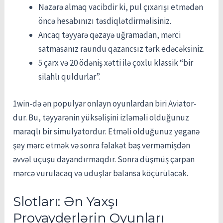
Nəzərə almaq vacibdir ki, pul çıxarışı etmədən
öncə hesabınızı təsdiqlətdirməlisiniz.
Ancaq təyyarə qəzayə uğramadan, mərci
satmasanız raundu qazancsız tərk edəcəksiniz.
5 çarx və 20 ödəniş xətti ilə çoxlu klassik “bir
silahlı quldurlar”.
1win-də ən populyar onlayn oyunlardan biri Aviator-
dur. Bu, təyyarənin yüksəlişini izləməli olduğunuz
maraqlı bir simulyatordur. Etməli olduğunuz yeganə
şey mərc etmək və sonra fəlakət baş verməmişdən
əvvəl uçuşu dayandırmaqdır. Sonra düşmüş çarpan
mərcə vurulacaq və uduşlar balansa köçürüləcək.
Slotları: Ən Yaxşı
Provayderlərin Oyunları