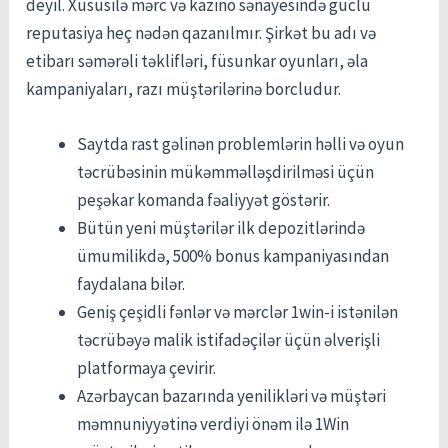
deyil. Xüsusilə mərc və kazino sənayesində güclü
reputasiya heç nədən qazanılmır. Şirkət bu adı və
etibarı səmərəli təklifləri, füsunkar oyunları, əla
kampaniyaları, razı müştərilərinə borcludur.
Saytda rast gəlinən problemlərin həlli və oyun
təcrübəsinin mükəmməlləşdirilməsi üçün
peşəkar komanda fəaliyyət göstərir.
Bütün yeni müştərilər ilk depozitlərində
ümumilikdə, 500% bonus kampaniyasından
faydalana bilər.
Geniş çeşidli fənlər və mərclər 1win-i istənilən
təcrübəyə malik istifadəçilər üçün əlverişli
platformaya çevirir.
Azərbaycan bazarında yenilikləri və müştəri
məmnuniyyətinə verdiyi önəm ilə 1Win