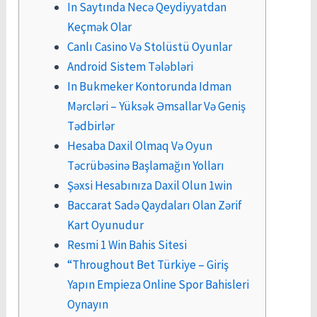
In Saytında Necə Qeydiyyatdan
Keçmək Olar
Canlı Casino Və Stolüstü Oyunlar
Android Sistem Tələbləri
In Bukmeker Kontorunda Idman
Mərcləri – Yüksək Əmsallar Və Geniş
Tədbirlər
Hesaba Daxil Olmaq Və Oyun
Təcrübəsinə Başlamağın Yolları
Şəxsi Hesabınıza Daxil Olun 1win
Baccarat Sadə Qaydaları Olan Zərif
Kart Oyunudur
Resmi 1 Win Bahis Sitesi
“Throughout Bet Türkiye – Giriş
Yapın Empieza Online Spor Bahisleri
Oynayın