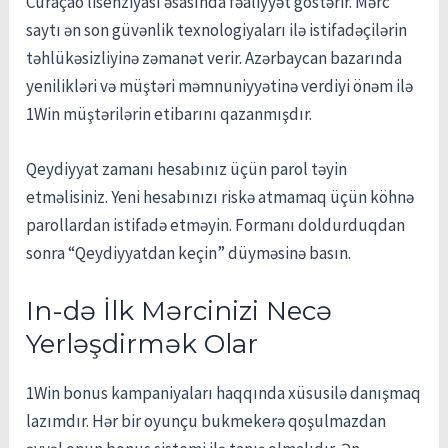
Curaçao lisenziyası əsasında fəaliyyət göstərir. Mərc
saytı ən son güvənlik texnologiyaları ilə istifadəçilərin
təhlükəsizliyinə zəmanət verir. Azərbaycan bazarında
yenilikləri və müştəri məmnuniyyətinə verdiyi önəm ilə
1Win müştərilərin etibarını qazanmışdır.
Qeydiyyat zamanı hesabınız üçün parol təyin
etməlisiniz. Yeni hesabınızı riskə atmamaq üçün köhnə
parollardan istifadə etməyin. Formanı doldurduqdan
sonra “Qeydiyyatdan keçin” düyməsinə basın.
In-də İlk Mərcinizi Necə
Yerləşdirmək Olar
1Win bonus kampaniyaları haqqında xüsusilə danışmaq
lazımdır. Hər bir oyunçu bukmekerə qoşulmazdan