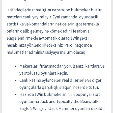
İstifadəçilərin rahatlığını nəzərə joe bukmeker bütün
matçları canlı yayımlayır. Eyni zamanda, oyundaxili
statistika və komandaların nəticələrini göstərməklə
onların qalib gəlməyinə kömək edir. Hesabınızı
əlaqələndirməklə avtomatik olaraq 1Win şəxsi
hesabınıza yönləndiriləcəksiniz. Parol haqqında
məlumatlar administrasiyaya məlum olacaq.
Makaraları fırlatmaqdan yorulsanız, kartlara və
ya stolüstü oyunlara keçin.
Canlı kazino əyləncələri real dilerlərlə və digər
oyunçularla qarşılıqlı əlaqəni nəzərdə tutur.
Hazırda 1Win bukmekerinin ən populyar slot
oyunlarına Jack and typically the Beanstalk,
Eagle’s Wings və Jack Hammer oyunları daxildir.