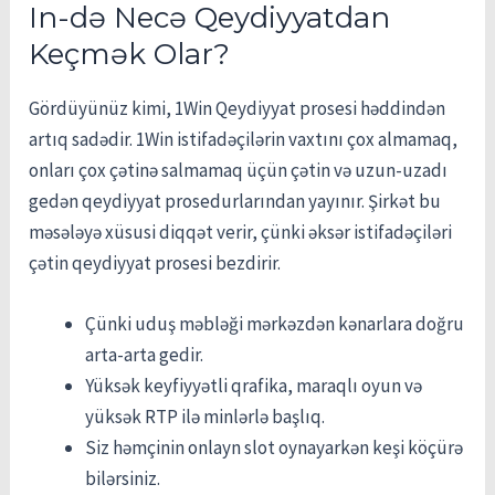
In-də Necə Qeydiyyatdan
Keçmək Olar?
Gördüyünüz kimi, 1Win Qeydiyyat prosesi həddindən
artıq sadədir. 1Win istifadəçilərin vaxtını çox almamaq,
onları çox çətinə salmamaq üçün çətin və uzun-uzadı
gedən qeydiyyat prosedurlarından yayınır. Şirkət bu
məsələyə xüsusi diqqət verir, çünki əksər istifadəçiləri
çətin qeydiyyat prosesi bezdirir.
Çünki uduş məbləği mərkəzdən kənarlara doğru
arta-arta gedir.
Yüksək keyfiyyətli qrafika, maraqlı oyun və
yüksək RTP ilə minlərlə başlıq.
Siz həmçinin onlayn slot oynayarkən keşi köçürə
bilərsiniz.