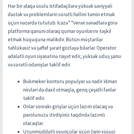
Hər bir əlaqə üsulu istifadəçilərə yüksək səviyyəli
dəstək və problemlərin sürətli həllini təmin etmək
üçün nəzərdə tutulub. İcazə” “verən sənədlərə görə
platforma qanuni olaraq qumar oyunlarını təşkil
etmək hüququna malikdir. Bütün müştərilər
təhlükəsiz və şəffaf şərait gözləyə bilərlər. Operator
ədalətli oyun siyasətinə riayət edir, yüksək uduş şansı
və sürətli ödənişlər təklif edir.
Bukmeker kontoru populyar və nadir idman
növləri də daxil olmaqla, geniş çeşidli fənlər
təklif edir.
Onlar sonrakı girişlər üçün lazım olacaq və
parolunuzu itirdiyiniz təqdirdə lazımlı
olacaqlar.
Uzunmüddətli oyunçular üçün 1win xüsusi