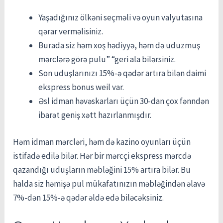
Yaşadığınız ölkəni seçməli və oyun valyutasına
qərar verməlisiniz.
Burada siz həm xoş hədiyyə, həm də uduzmuş
mərclərə görə pulu” “geri ala bilərsiniz.
Son uduşlarınızı 15%-ə qədər artıra bilən daimi
ekspress bonus weil var.
Əsl idman həvəskarları üçün 30-dan çox fənndən
ibarət geniş xətt hazırlanmışdır.
Həm idman mərcləri, həm də kazino oyunları üçün
istifadə edilə bilər. Hər bir mərcçi ekspress mərcdə
qazandığı uduşların məbləğini 15% artıra bilər. Bu
halda siz həmişə pul mükafatınızın məbləğindən əlavə
7%-dən 15%-ə qədər əldə edə biləcəksiniz.