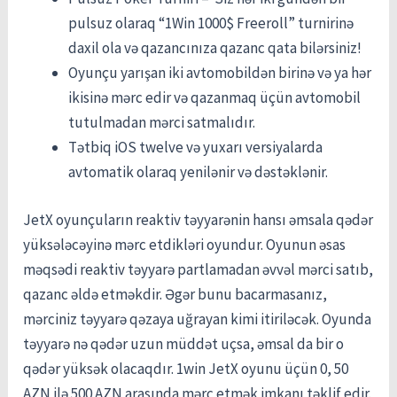
pulsuz olaraq “1Win 1000$ Freeroll” turnirinə
daxil ola və qazancınıza qazanc qata bilərsiniz!
Oyunçu yarışan iki avtomobildən birinə və ya hər
ikisinə mərc edir və qazanmaq üçün avtomobil
tutulmadan mərci satmalıdır.
Tətbiq iOS twelve və yuxarı versiyalarda
avtomatik olaraq yenilənir və dəstəklənir.
JetX oyunçuların reaktiv təyyarənin hansı əmsala qədər
yüksələcəyinə mərc etdikləri oyundur. Oyunun əsas
məqsədi reaktiv təyyarə partlamadan əvvəl mərci satıb,
qazanc əldə etməkdir. Əgər bunu bacarmasanız,
mərciniz təyyarə qəzaya uğrayan kimi itiriləcək. Oyunda
təyyarə nə qədər uzun müddət uçsa, əmsal da bir o
qədər yüksək olacaqdır. 1win JetX oyunu üçün 0, 50
AZN ilə 500 AZN arasında mərc etmək imkanı təklif edir.