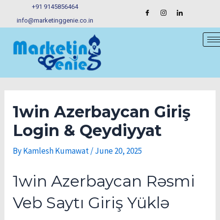
Skip
Post
+91 9145856464
to
navigation
info@marketinggenie.co.in
content
1win Azerbaycan Giriş
Login & Qeydiyyat
By
Kamlesh Kumawat
/
June 20, 2025
1win Azerbaycan Rəsmi
Veb Saytı Giriş Yüklə