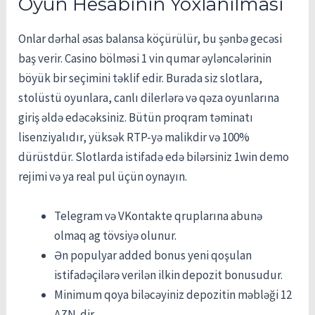
Oyun Hesabının Yoxlanılması
Onlar dərhal əsas balansa köçürülür, bu şənbə gecəsi
baş verir. Casino bölməsi 1 vin qumar əyləncələrinin
böyük bir seçimini təklif edir. Burada siz slotlara,
stolüstü oyunlara, canlı dilerlərə və qəza oyunlarına
giriş əldə edəcəksiniz. Bütün proqram təminatı
lisenziyalıdır, yüksək RTP-yə malikdir və 100%
dürüstdür. Slotlarda istifadə edə bilərsiniz 1win demo
rejimi və ya real pul üçün oynayın.
Telegram və VKontakte qruplarına abunə
olmaq ag tövsiyə olunur.
Ən populyar added bonus yeni qoşulan
istifadəçilərə verilən ilkin depozit bonusudur.
Minimum qoya biləcəyiniz depozitin məbləği 12
AZN-dir.