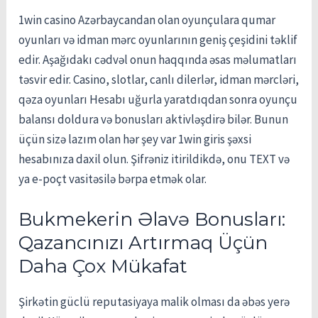
1win casino Azərbaycandan olan oyunçulara qumar
oyunları və idman mərc oyunlarının geniş çeşidini təklif
edir. Aşağıdakı cədvəl onun haqqında əsas məlumatları
təsvir edir. Casino, slotlar, canlı dilerlər, idman mərcləri,
qəza oyunları Hesabı uğurla yaratdıqdan sonra oyunçu
balansı doldura və bonusları aktivləşdirə bilər. Bunun
üçün sizə lazım olan hər şey var 1win giris şəxsi
hesabınıza daxil olun. Şifrəniz itirildikdə, onu TEXT və
ya e-poçt vasitəsilə bərpa etmək olar.
Bukmekerin Əlavə Bonusları:
Qazancınızı Artırmaq Üçün
Daha Çox Mükafat
Şirkətin güclü reputasiyaya malik olması da əbəs yerə